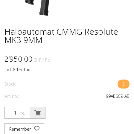
Halbautomat CMMG Resolute
MK3 9MM
2’950.00
CHF
/ Pc.
incl. 8.1% Tax
Stock:
2
Art. no.:
99AE6C9-AB
Pc.
Remember