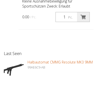
Kleine Ausnahmebewilligung für
Sportschützen Zweck: Erlaubt
Sportschützen, verbotene Waffen wie
halbautomatische Feuerwaffen zu
0.00
/ Pc.
Pc.
erwerben, die aus ehemaligen Automaten
umg...
Last Seen
Halbautomat CMMG Resolute MK3 9MM
99AE6C9-AB