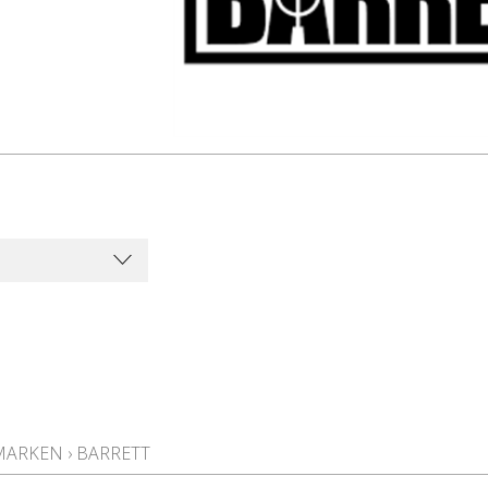
MARKEN
›
BARRETT