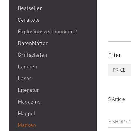
Bestseller
1911
Cerakote
9mm Para / 9x19 Munition
Explosionszeichnungen /
Aktion Bester Preis
Datenblätter
AR 15
B&T Print-X
Filter
Griffschalen
CZ Shadow 2 / CZ SP 01 /
Lampen
PRICE
CZ 75 / CZ TS
Laser
Eotech EXPS3 / Eotech
EXPS2
Literatur
Glock 19 / Glock 17
5 Article
Magazine
Glock 48 / Glock 43X
Magpul
Heckler & Koch MP5 /
E-SHOP
›
Heckler & Koch SP5
Marken