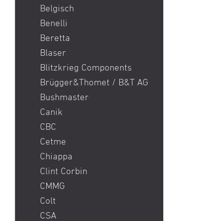
Sig P365 / Sig P365XL
Belgisch
Manufact
Sig Sauer MCX / Sig Sauer
wurde. ..
Benelli
MPX
Beretta
SIG SG 551 / SIG SG 552 /
Blaser
SIG SG 553
Blitzkrieg Components
Smith & Wesson S&W 686
Brügger&Thomet / B&T AG
/ 629 / 29 / 500
Bushmaster
Springfield Prodigy
Canik
Stgw 57 Commando
CBC
Sturmgewehr 57 / stgw 57
Cetme
/ stgw 57 03
Chiappa
Sturmgewehr 90 / Stgw
Clint Corbin
90
CMMG
Walther PDP
Colt
CSA