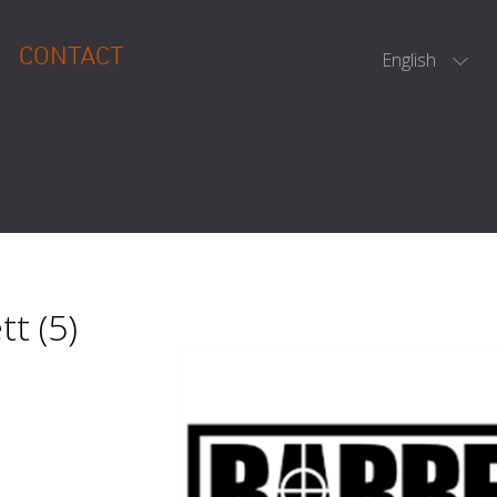
CONTACT
English
tt (5)