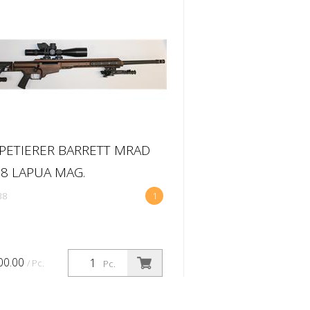
PETIERER BARRETT MRAD
38 LAPUA MAG.
38
1
00.00
/ Pc.
Pc.