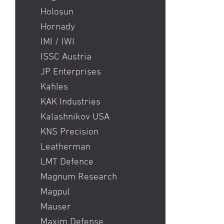
Holosun
Hornady
IMI / IWI
ISSC Austria
JP Enterprises
Kahles
KAK Industries
Kalashnikov USA
KNS Precision
Leatherman
LMT Defence
Magnum Research
Magpul
Mauser
Maxim Defense