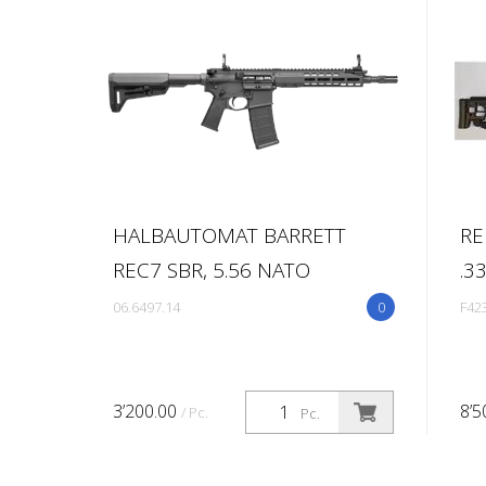
uring, Inc. entwickelt
.
HALBAUTOMAT BARRETT
RE
REC7 SBR, 5.56 NATO
.3
06.6497.14
0
F42
3’200.00
8’5
/ Pc.
Pc.