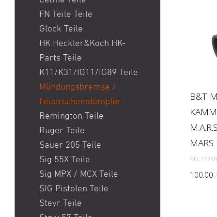
Cetme Teile
CZ
FN Teile Teile
Davika
Glock Teile
Derya
HK Heckler&Koch HK-
DPMS
Parts Teile
DS Arms
K11/K31/IG11/IG89 Teile
Eotech
Mündungsbremse /
B&T 
ERATAC
Feuerscheindämpfer
KAMM
F-1
Remington Teile
Fabarm
M.A.R
Ruger Teile
Faxon Firearms
MARS 
Sauer 205 Teile
FEG
Sig 55X Teile
SD-12259
Ferlach
Sig MPX / MCX Teile
100.00
Fischer Development
SIG Pistolen Teile
Flux Defense
Steyr Teile
FN