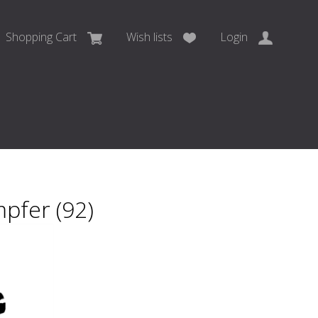
Shopping Cart
Wish lists
Login
pfer (92)