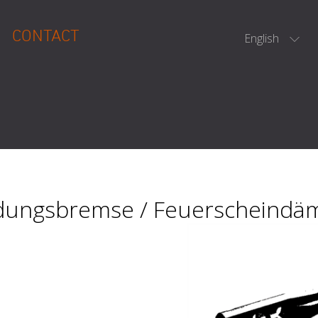
CONTACT
English
ungsbremse / Feuerscheindäm