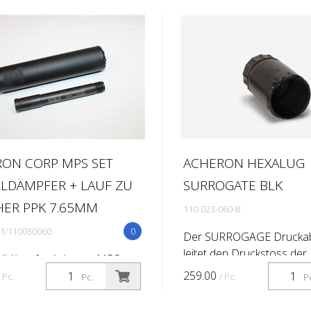
ON CORP MPS SET
ACHERON HEXALUG
LDÄMPFER + LAUF ZU
SURROGATE BLK
ER PPK 7.65MM
110-023-060-B
1/110030060
0
Der SURROGAGE Drucka
leitet den Druckstoss der
alldämpfer Acheron MPS
austretenden Gase nach 
x Lauf Acheron zu Walther
259.00
/ Pc.
/ Pc.
Pc.
P
und reduziert dadurch di
65mm Acheron Corp Set
des Schützen und seiner
lauf + Schalldämpfer zu