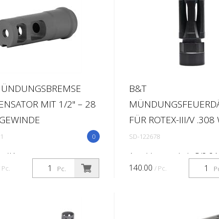
MÜNDUNGSBREMSE
B&T
NSATOR MIT 1/2" – 28
MÜNDUNGSFEUERD
 GEWINDE
FÜR ROTEX-III/V .308
1
0
SD-122678
x IIA
Anschlussgewinde 5/8-24
140.00
/ Pc.
/ Pc.
Pc.
P