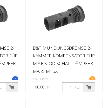
MSE 2-
B&T MÜNDUNGSBREMSE 2-
TOR FÜR
KAMMER KOMPENSATOR FÜR
DÄMPFER
M.A.R.S. QD SCHALLDÄMPFER
MARS M15X1
0
SD-124255
2
100.00
/ Pc.
c.
Pc.