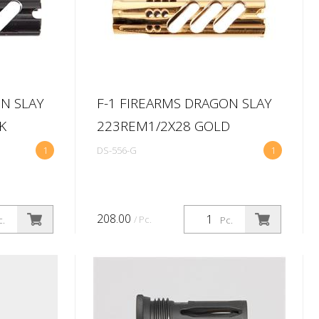
ON SLAY
F-1 FIREARMS DRAGON SLAY
K
223REM1/2X28 GOLD
1
DS-556-G
1
208.00
/ Pc.
c.
Pc.