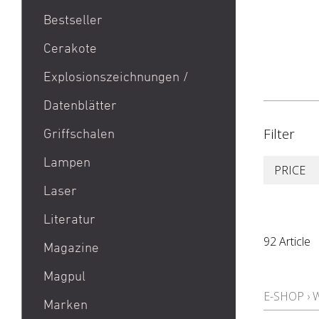
Bestseller
1911
Cerakote
9mm Para / 9x19 Munition
Explosionszeichnungen /
Aktion Bester Preis
Datenblätter
AR 15
B&T Print-X
Filter
Griffschalen
CZ Shadow 2 / CZ SP 01 /
Lampen
PRICE
CZ 75 / CZ TS
Laser
Eotech EXPS3 / Eotech
EXPS2
Literatur
Glock 19 / Glock 17
92 Article
Magazine
Glock 48 / Glock 43X
Magpul
Heckler & Koch MP5 /
E-SHOP
›
Heckler & Koch SP5
Marken