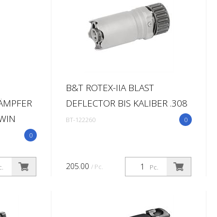
B&T ROTEX-IIA BLAST
ÄMPFER
DEFLECTOR BIS KALIBER .308
 WIN
BT-122260
0
0
205.00
/ Pc.
c.
Pc.