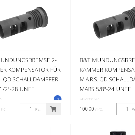
MÜNDUNGSBREMSE 2-
B&T MÜNDUNGSBRE
ER KOMPENSATOR FÜR
KAMMER KOMPENSA
.S. QD SCHALLDÄMPFER
M.A.R.S. QD SCHALL
1/2"-28 UNEF
MARS 5/8"-24 UNEF
5
0
SD-122597
100.00
/ Pc.
/ Pc.
Pc.
P