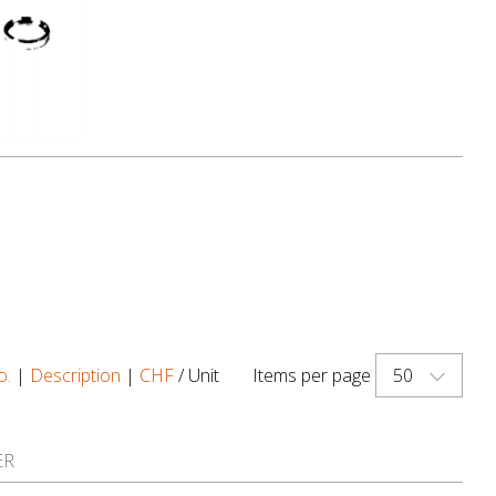
50
o.
|
Description
|
CHF
/ Unit
Items per page
ER