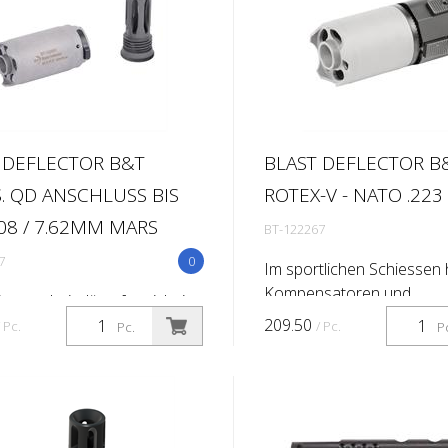
 DEFLECTOR B&T
BLAST DEFLECTOR B
.S. QD ANSCHLUSS BIS
ROTEX-V - NATO .223 
308 / 7.62MM MARS
BT-122267
7
0
Im sportlichen Schiessen
Kompensatoren und
uerscheindämpfer nicht im
Mündungsfeuerdämpfer d
mfang enthalten Im
209.50
/ Pc.
/ Pc.
Pc.
P
Nachteile. Steht man auf
chen Schiessen haben
Schiessstand nebeneinand
satoren und
Linie, so bekommt der N
gsfeuerdämpfer diverse
den...
le. Steht man auf dem
..