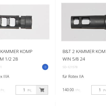
Standnachbarn. Auch das .
 PPK 7.65mm Welches Glück,
mes Bon...
2 KAMMER KOMP
B&T 2 KAMMER KOM
M 1/2 28
WIN 5/8 24
1
0
SD-121578
x IIIA
für Rotex IIA
140.00
/ Pc.
/ Pc.
Pc.
P