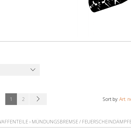
1
2
Sort by:
Art. n
WAFFENTEILE
›
MÜNDUNGSBREMSE / FEUERSCHEINDÄMPF