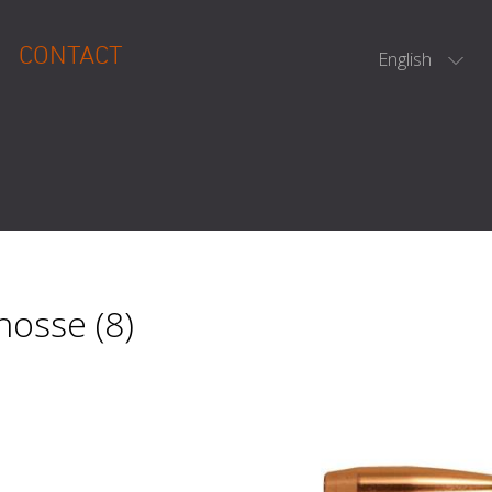
CONTACT
English
osse (8)