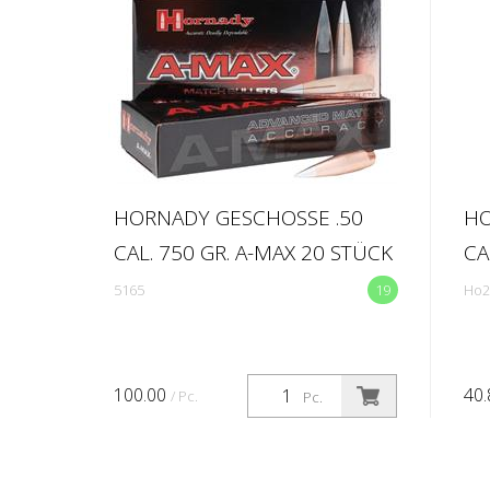
HORNADY GESCHOSSE .50
HO
CAL. 750 GR. A-MAX 20 STÜCK
CA
5165
19
Ho2
100.00
40
/ Pc.
Pc.