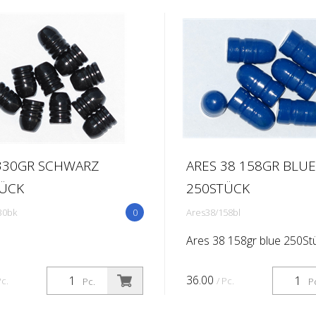
330GR SCHWARZ
ARES 38 158GR BLUE
TÜCK
250STÜCK
30bk
0
Ares38/158bl
Ares 38 158gr blue 250St
36.00
Pc.
/ Pc.
Pc.
P