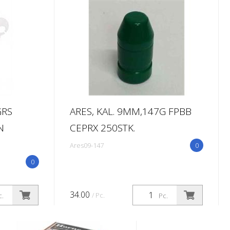
GRS
ARES, KAL. 9MM,147G FPBB
N
CEPRX 250STK.
Ares09-147
0
0
34.00
/ Pc.
c.
Pc.