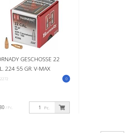
RNADY GESCHOSSE 22
L. 224 55 GR. V-MAX
2272
0
.80
/ Pc.
Pc.