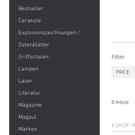
Bestseller
1911
Cerakote
9mm Para / 9x19 Munition
Explosionszeichnungen /
Aktion Bester Preis
Datenblätter
AR 15
B&T Print-X
Filter
Griffschalen
CZ Shadow 2 / CZ SP 01 /
Lampen
PRICE
CZ 75 / CZ TS
Laser
Eotech EXPS3 / Eotech
EXPS2
Literatur
Glock 19 / Glock 17
8 Article
Magazine
Glock 48 / Glock 43X
Magpul
Heckler & Koch MP5 /
E-SHOP
›
Heckler & Koch SP5
Marken