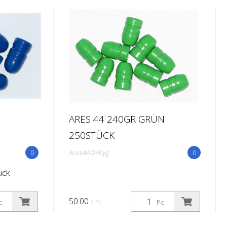
ARES 44 240GR GRÜN
250STÜCK
0
Ares44/240yg
0
ück
50.00
/ Pc.
c.
Pc.