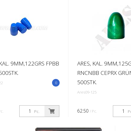
 KAL. 9MM,122GRS FPBB
ARES, KAL. 9MM,125
500STK.
RNCNBB CEPRX GRÜ
500STK.
22
0
Ares09-125
62.50
Pc.
/ Pc.
Pc.
P