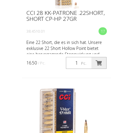
CCI 28 KK-PATRONE .22SHORT,
SHORT CP-HP 27GR
38.4510.01
17
Eine 22 Short, die es in sich hat. Unsere
exklusive 22 Short Hollow Point bietet
eine hervorragende Stoppwirkung und
eine zuverlässige Ausdehnung, was sie zu
16.50
/ Pc.
Pc.
einer hervor...