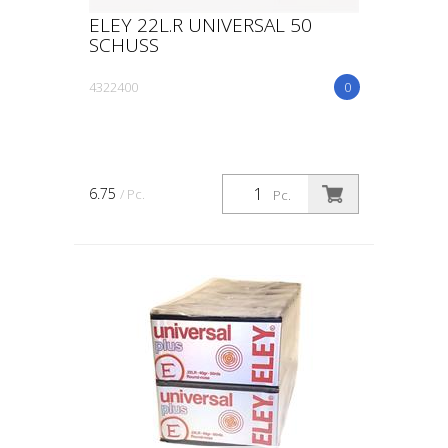
ELEY 22L.R UNIVERSAL 50
SCHUSS
4322400
0
6.75
/ Pc.
Pc.