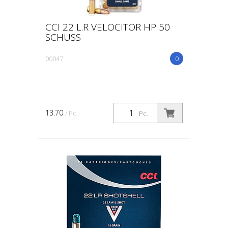
CCI 22 L.R VELOCITOR HP 50
SCHUSS
00047
0
13.70
/ Pc.
Pc.