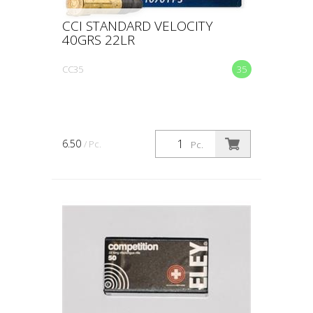
CCI STANDARD VELOCITY
40GRS 22LR
CC35
35
6.50
/ Pc.
Pc.