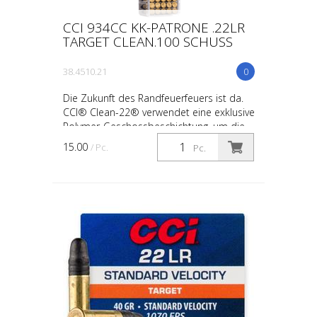
CCI 934CC KK-PATRONE .22LR
TARGET CLEAN.100 SCHUSS
38.4510.21
0
Die Zukunft des Randfeuerfeuers ist da.
CCI® Clean-22® verwendet eine exklusive
Polymer-Geschossbeschichtung, um die
Kupfer- und Bleiverschmutzung im Lauf
15.00
/ Pc.
Pc.
erheblich zu re...