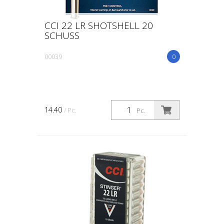
CCI 22 LR SHOTSHELL 20
SCHUSS
00039
0
14.40
/ Pc.
Pc.