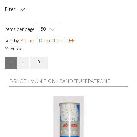
Filter
PRICE
50
Items per page
Sort by:
Art. no.
|
Description
|
CHF
63 Article
1
2
E-SHOP
›
MUNITION
›
RANDFEUERPATRONE