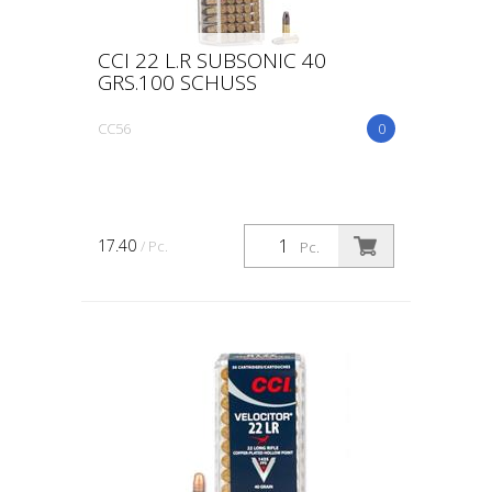
CCI 22 L.R SUBSONIC 40
GRS.100 SCHUSS
CC56
0
17.40
/ Pc.
Pc.