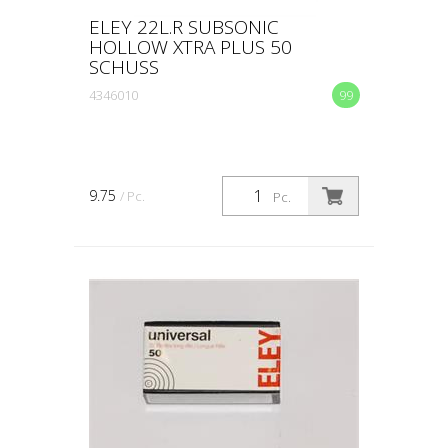
ELEY 22L.R SUBSONIC
HOLLOW XTRA PLUS 50
SCHUSS
4346010
99
9.75
/ Pc.
Pc.