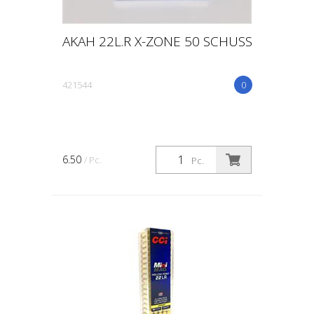
AKAH 22L.R X-ZONE 50 SCHUSS
421544
0
6.50
/ Pc.
Pc.