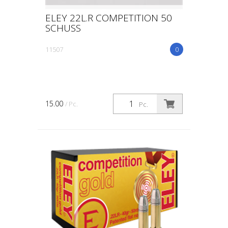
ELEY 22L.R COMPETITION 50
SCHUSS
11507
0
15.00
/ Pc.
Pc.