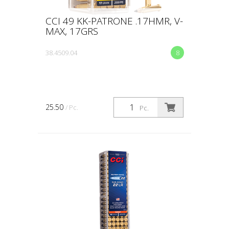
CCI 49 KK-PATRONE .17HMR, V-
MAX, 17GRS
38.4509.04
8
25.50
/ Pc.
Pc.