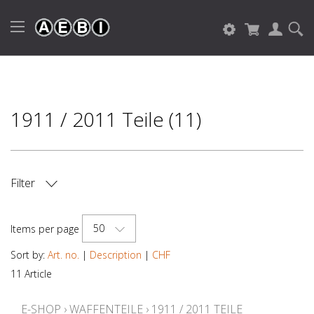
1911 / 2011 Teile (11)
Filter
PRICE
50
Items per page
Sort by:
Art. no.
|
Description
|
CHF
11 Article
E-SHOP
›
WAFFENTEILE
›
1911 / 2011 TEILE