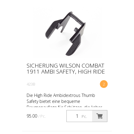
SICHERUNG WILSON COMBAT
1911 AMBI SAFETY, HIGH RIDE
423B
2
Die High Ride Ambidextrous Thumb
Safety bietet eine bequeme
Daumenauflage für Schützen, die lieber
mit einem hohen Daumen schießen.
95.00
/ Pc.
Pc.
Beide Seiten dieser Sicherung sind ver...