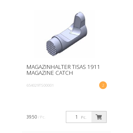
MAGAZINHALTER TISAS 1911
MAGAZINE CATCH
654029TS00001
2
39.50
/ Pc.
Pc.