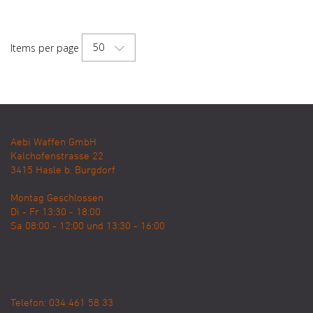
50
Items per page
Aebi Waffen GmbH
Kalchofenstrasse 22
3415
Hasle b. Burgdorf
Montag Geschlossen
Di - Fr 13:30 - 18:00
Sa 08:00 - 12:00 und 13:30 - 16:00
Telefon: 034 461 58 33