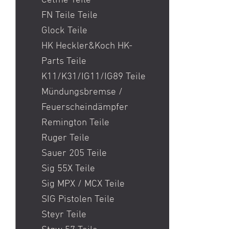
Cetme Teile
CZ
FN Teile Teile
Davika
Glock Teile
Derya
HK Heckler&Koch HK-
DPMS
Parts Teile
DS Arms
K11/K31/IG11/IG89 Teile
Eotech
Mündungsbremse /
ERATAC
Feuerscheindämpfer
F-1
Remington Teile
Fabarm
Ruger Teile
Faxon Firearms
Sauer 205 Teile
FEG
Sig 55X Teile
Ferlach
Sig MPX / MCX Teile
Fischer Development
SIG Pistolen Teile
Flux Defense
Steyr Teile
FN