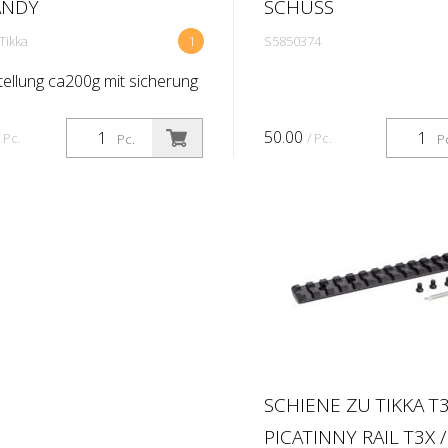
ANDY
SCHUSS
Tikka
1
S5850374
tellung ca200g mit sicherung
50.00
/ Pc.
/ Pc.
Pc.
P
SCHIENE ZU TIKKA T3
PICATINNY RAIL T3X /