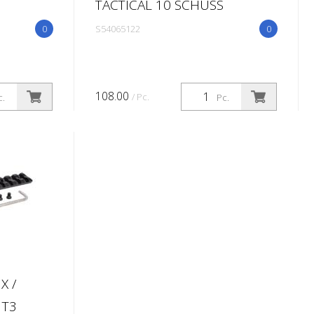
TACTICAL 10 SCHUSS
0
S54065122
0
108.00
/ Pc.
c.
Pc.
X /
 T3