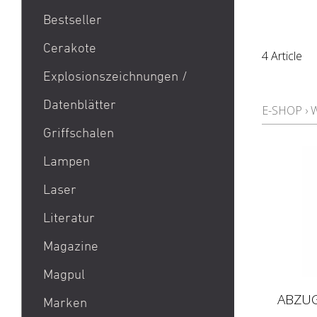
Bestseller
1911
Cerakote
4 Article
9mm Para / 9x19 Munition
Explosionszeichnungen /
Aktion Bester Preis
Datenblätter
AR 15
E-SHOP
›
B&T Print-X
Griffschalen
CZ Shadow 2 / CZ SP 01 /
Lampen
CZ 75 / CZ TS
Laser
Eotech EXPS3 / Eotech
EXPS2
Literatur
Glock 19 / Glock 17
Magazine
Glock 48 / Glock 43X
Magpul
Heckler & Koch MP5 /
ABZUG
Heckler & Koch SP5
Marken