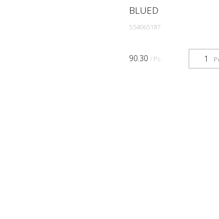
BLUED
S54065187
90.30
/ Pc.
P