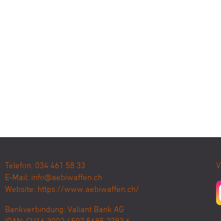
Telefon: 034 461 58 33
V
E-Mail:
info@aebiwaffen.ch
Website:
https://www.aebiwaffen.ch/
Bankverbindung:
Valiant Bank AG