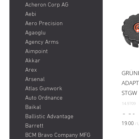
Heckler & Koch MR223 /
Acheron Corp AG
Heckler & Koch 416
Aebi
Holosun HS510C / Holosun
Aero Precision
407C
Agaoglu
Pistole
Agency Arms
Red Dot
Aimpoint
Ringkorn stgw 90 / Stgw
Akkar
90 Ringkorn
Arex
GRÜNI
Sig P210 / Sig P49
Arsenal
ADAP
Sig P226 / Sig P228
Atlas Gunwork
STGW 
Sig P320 Legion / Sig
Auto Ordnance
14.9709
P320 AXG
Baikal
Sig P320 M17 / Sig P320
G+E Stg
Ballistic Advantage
M18
19.00
/ 
Barrett
Sig P322
BCM Bravo Company MFG