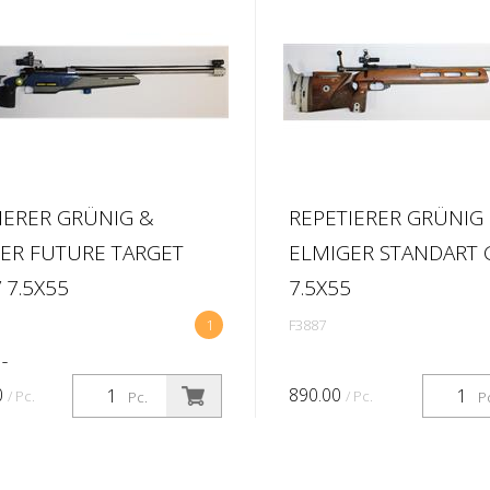
IERER GRÜNIG &
REPETIERER GRÜNIG
ER FUTURE TARGET
ELMIGER STANDART G
 7.5X55
7.5X55
1
F3887
58
0
890.00
/ Pc.
/ Pc.
Pc.
P