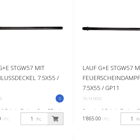
G+E STGW57 MIT
LAUF G+E STGW57 M
LUSSDECKEL 7.5X55 /
FEUERSCHEINDÄMPF
7.5X55 / GP11
0
0
70.14.0052
uf Grünig Elmiger Stgw57 mit
Sportlauf Grünig Elmiger 
ssdeckel 7.5x55
0
Feuerscheindämpfer 7.5x
1’865.00
/ Pc.
/ Pc.
Pc.
P