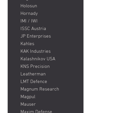
Holosun
Hornady
IMI / IWI
ISSC Austria
JP Enterprises
Kahles
KAK Industries
Kalashnikov USA
KNS Precision
Leatherman
LMT Defence
Magnum Research
Magpul
Mauser
Maxim Defense