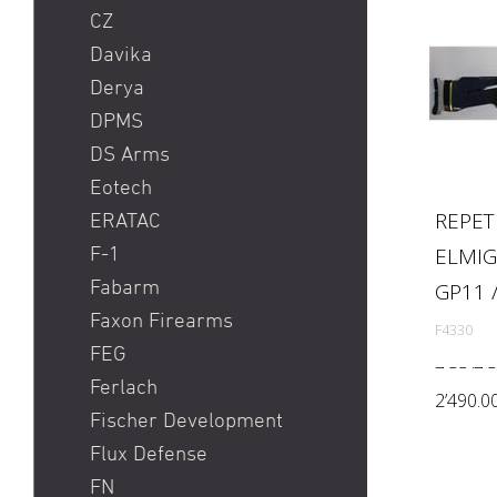
CZ
Davika
Derya
DPMS
DS Arms
Eotech
REPET
ERATAC
ELMIG
F-1
Fabarm
GP11 /
Faxon Firearms
F4330
FEG
7.55/7.
Ferlach
2’490.0
Fischer Development
Flux Defense
FN