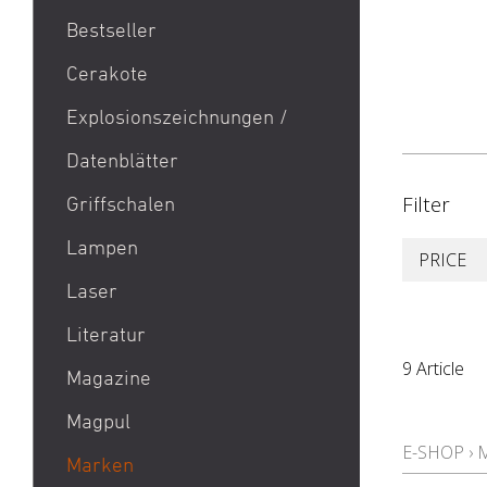
Bestseller
1911
Cerakote
9mm Para / 9x19 Munition
Explosionszeichnungen /
Aktion Bester Preis
Datenblätter
AR 15
B&T Print-X
Filter
Griffschalen
CZ Shadow 2 / CZ SP 01 /
Lampen
PRICE
CZ 75 / CZ TS
Laser
Eotech EXPS3 / Eotech
EXPS2
Literatur
Glock 19 / Glock 17
9 Article
Magazine
Glock 48 / Glock 43X
Magpul
Heckler & Koch MP5 /
E-SHOP
›
Heckler & Koch SP5
Marken