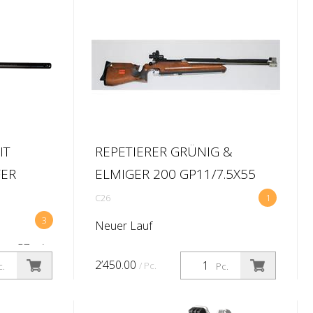
2 Hakenschlüssel für Montage.
IT
REPETIERER GRÜNIG &
ER
ELMIGER 200 GP11/7.5X55
C26
1
3
Neuer Lauf
Stgw57 mit
55
2’450.00
/ Pc.
c.
Pc.