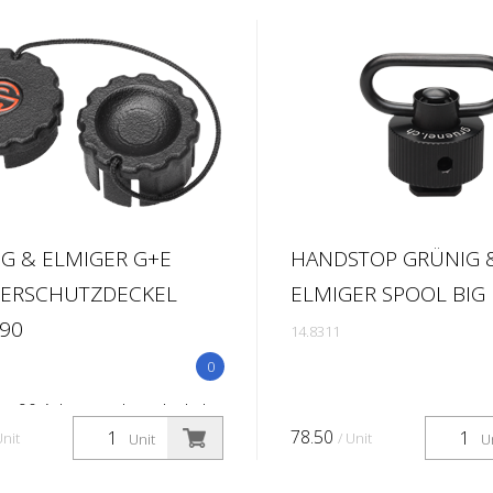
G & ELMIGER G+E
HANDSTOP GRÜNIG 
TERSCHUTZDECKEL
ELMIGER SPOOL BIG
90
14.8311
0
w 90 Adapterschutzdeckel
78.50
Unit
/ Unit
Unit
U