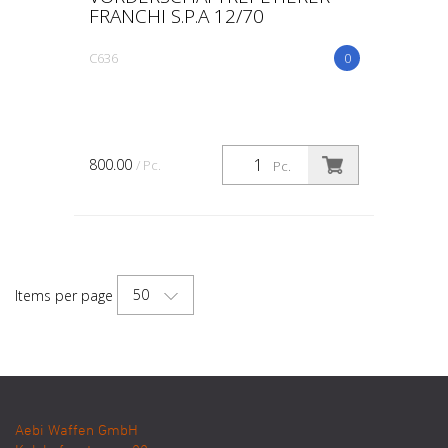
FRANCHI S.P.A 12/70
C636
0
800.00
/ Pc.
Pc.
50
Items per page
Aebi Waffen GmbH