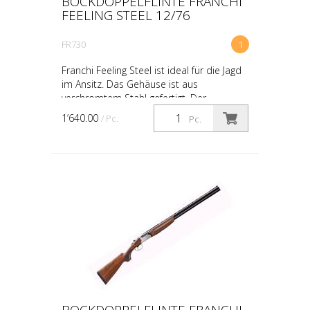
BOCKDOPPELFLINTE FRANCHI
FEELING STEEL 12/76
FR730
1
Franchi Feeling Steel ist ideal für die Jagd
im Ansitz. Das Gehäuse ist aus
verchromtem Stahl gefertigt. Der
Rückstoßdämpfer ist mit einem
1’640.00
/ Pc.
Pc.
schwarzen, doppelt ventilierten...
BOCKDOPPELFLINTE FRANCHI