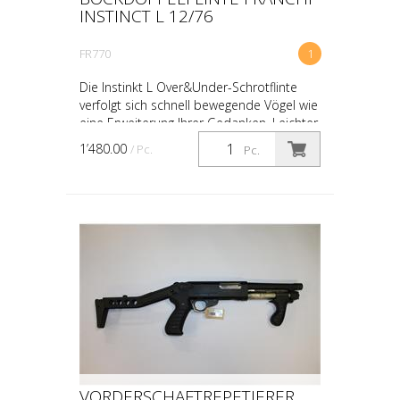
INSTINCT L 12/76
FR770
1
Die Instinkt L Over&Under-Schrotflinte
verfolgt sich schnell bewegende Vögel wie
eine Erweiterung Ihrer Gedanken. Leichter
Schwingen Auffälliges Aussehen
1’480.00
/ Pc.
Pc.
Innovatives Desi...
VORDERSCHAFTREPETIERER