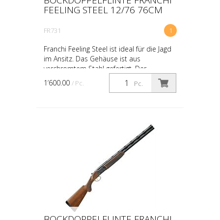
FEELING STEEL 12/76 76CM
FR731
1
Franchi Feeling Steel ist ideal für die Jagd
im Ansitz. Das Gehäuse ist aus
verchromtem Stahl gefertigt. Der
Rückstoßdämpfer ist mit einem
1’600.00
/ Pc.
Pc.
schwarzen, doppelt ventilierten...
BOCKDOPPELFLINTE FRANCHI