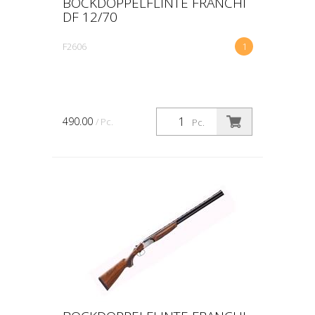
BOCKDOPPELFLINTE FRANCHI
DF 12/70
F2606
1
490.00
/ Pc.
Pc.