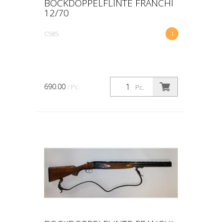
BOCKDOPPELFLINTE FRANCHI
12/70
C585
1
690.00
/ Pc.
Pc.