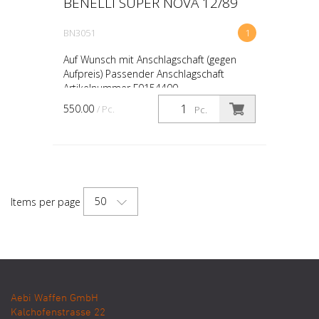
BENELLI SUPER NOVA 12/89
BN3051
1
Auf Wunsch mit Anschlagschaft (gegen
Aufpreis) Passender Anschlagschaft
Artikelnummer F0154400
550.00
/ Pc.
Pc.
50
Items per page
Aebi Waffen GmbH
Kalchofenstrasse 22