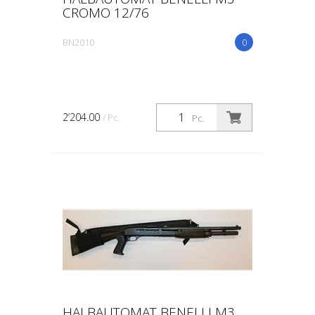
CROMO 12/76
BN2010
0
2’204.00
/ Pc.
Pc.
HALBAUTOMAT BENELLI M3