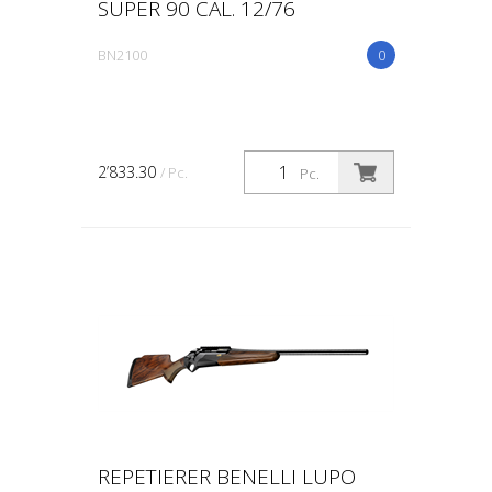
SUPER 90 CAL. 12/76
BN2100
0
2’833.30
/ Pc.
Pc.
REPETIERER BENELLI LUPO