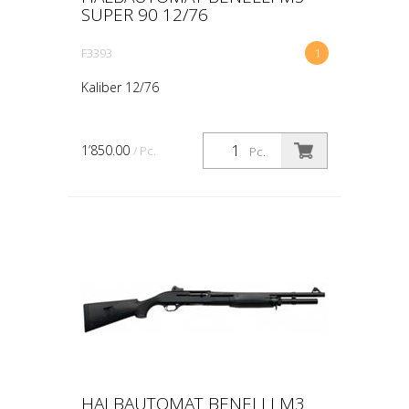
SUPER 90 12/76
F3393
1
Kaliber 12/76
1’850.00
/ Pc.
Pc.
HALBAUTOMAT BENELLI M3