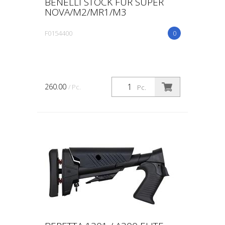
BENELLI STOCK FÜR SUPER
NOVA/M2/MR1/M3
F0154400
0
260.00
/ Pc.
Pc.