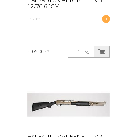
12/76 66CM
BN2006
1
2’055.00
/ Pc.
Pc.
HALBAUTOMAT BENELLI M3