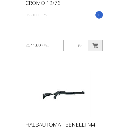
CROMO 12/76
BN2100CERS
0
2’541.00
/ Pc.
Pc.
HALBAUTOMAT BENELLI M4