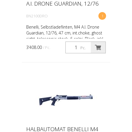
A.I. DRONE GUARDIAN, 12/76
BN2100DRO
1
Benelli, Selbstladeflinten, M4 A.I. Drone
Guardian, 12/76, 47 cm, int.choke, ghost
sight, telescopic stock, 6 colpi, Black, inkl.
Steiner MPS Red Dot 3.3 MOA
3’408.00
/ Pc.
Pc.
HALBAUTOMAT BENELLI M4