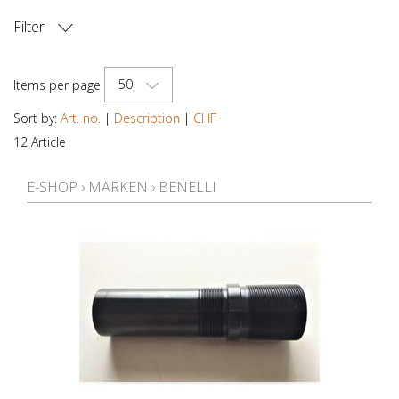
Filter
PRICE
50
Items per page
Sort by:
Art. no.
|
Description
|
CHF
12 Article
E-SHOP
›
MARKEN
›
BENELLI