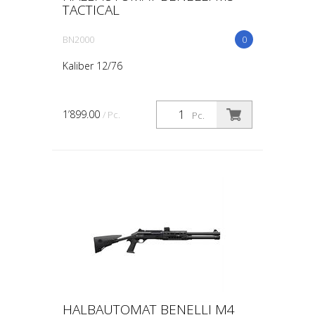
TACTICAL
BN2000
0
Kaliber 12/76
1’899.00
/ Pc.
Pc.
HALBAUTOMAT BENELLI M4