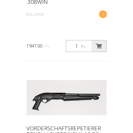
.308WIN
BNLUW50
1
1’947.00
/ Pc.
Pc.
VORDERSCHAFTSREPETIERER