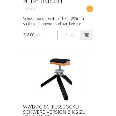
ZU K31 UND JG11
10.4000
1
Schiessböckli Dreibein 195 - 295mm
stufenlos höhenverstellbar. Leichte
Ausführung 650g zu K 31, JG11, JG96/11,
Sportwaffen, Jagdwaffen
218.00
/ Pc.
Pc.
WWB AG SCHIESSBÖCKLI
SCHWERE VERSION 2 KG ZU