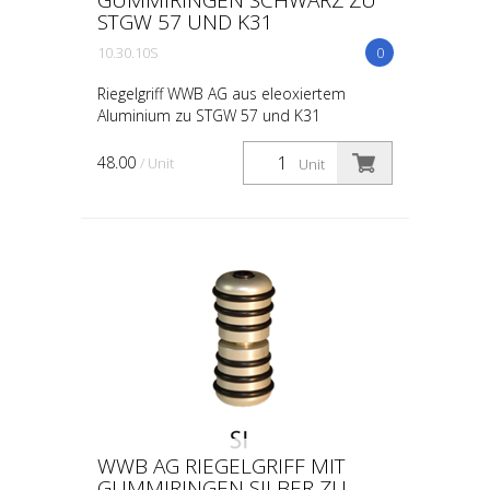
STGW 57 UND K31
10.30.10S
0
Riegelgriff WWB AG aus eleoxiertem
Aluminium zu STGW 57 und K31
48.00
/ Unit
Unit
WWB AG RIEGELGRIFF MIT
GUMMIRINGEN SILBER ZU