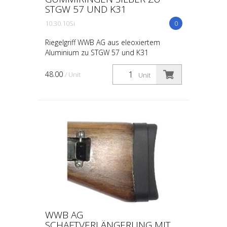
STGW 57 UND K31
10.30.10Si
0
Riegelgriff WWB AG aus eleoxiertem
Aluminium zu STGW 57 und K31
48.00
/ Unit
Unit
WWB AG
SCHAFTVERLÄNGERUNG MIT