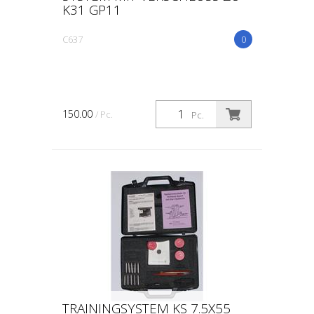
K31 GP11
C637
0
150.00
/ Pc.
Pc.
TRAININGSYSTEM KS 7.5X55