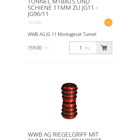
TUNNEL M18X0.5 UND
SCHIENE 11MM ZU JG11 -
JG96/11
10.3000
1
WWB AG JG 11 Montageset Tunnel
M18x0.5 und Schiene 11mm zu JG11 und
JG96/11 JG 11 Montageset Zur Montage
159.00
/ Pc.
Pc.
eines Diopters auf das JG 11. Der
Korntunnel ist be reits im Klem...
WWB AG RIEGELGRIFF MIT