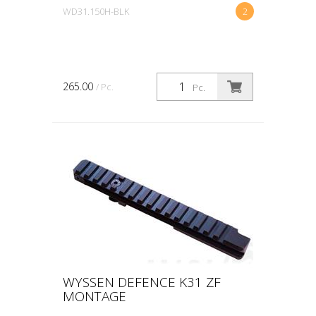
WD31.150H-BLK
2
265.00
/ Pc.
Pc.
WYSSEN DEFENCE K31 ZF
MONTAGE