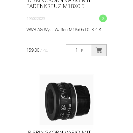
FADENKREUZ M18X0.5
19502202S
8
WWB AG Wyss Waffen M18x05 D2.8-4.8
159.00
/ Pc.
Pc.
IRISRINGKORN VARIO MIT