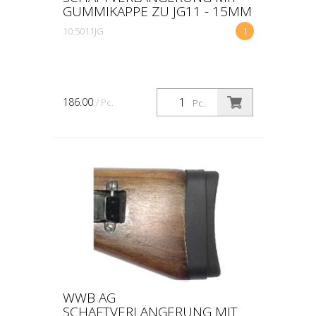
GUMMIKAPPE ZU JG11 - 15MM
10.5011JG
1
186.00
/ Pc.
Pc.
WWB AG
SCHAFTVERLÄNGERUNG MIT