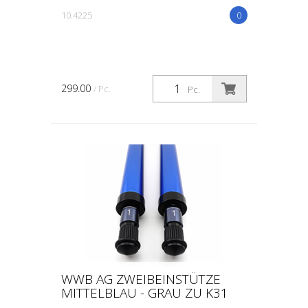
10.4225
0
299.00
/ Pc.
Pc.
WWB AG ZWEIBEINSTÜTZE
MITTELBLAU - GRAU ZU K31