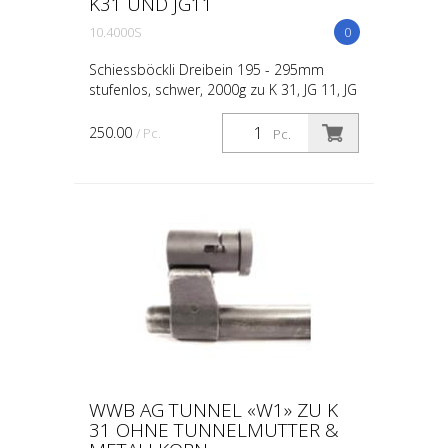
K31 UND JG11
10.4000S
0
Schiessböckli Dreibein 195 - 295mm
stufenlos, schwer, 2000g zu K 31, JG 11, JG
96/11, Sportwaffen, Jagdwaffen
250.00
/ Pc.
Pc.
WWB AG TUNNEL «W1» ZU K
31 OHNE TUNNELMUTTER &