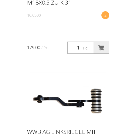
M18X0.5 ZU K 31
10.0500
2
129.00
/ Pc.
Pc.
WWB AG LINKSRIEGEL MIT