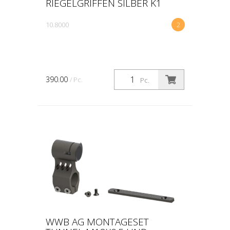
RIEGELGRIFFEN SILBER K1
10.8000
2
390.00
/ Pc.
Pc.
WWB AG MONTAGESET