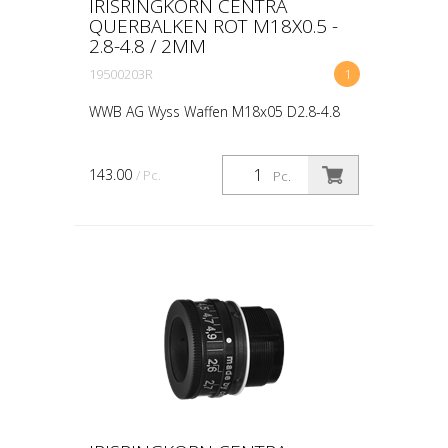
IRISRINGKORN CENTRA
QUERBALKEN ROT M18X0.5 -
2.8-4.8 / 2MM
19500203R
1
WWB AG Wyss Waffen M18x05 D2.8-4.8
143.00
/ Pc.
Pc.