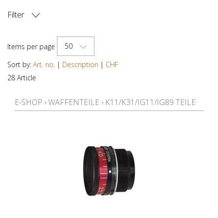
Filter
PRICE
50
Items per page
Sort by:
Art. no.
|
Description
|
CHF
28 Article
E-SHOP
›
WAFFENTEILE
›
K11/K31/IG11/IG89 TEILE