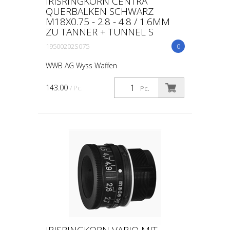
IRISRINGKORN CENTRA
QUERBALKEN SCHWARZ
M18X0.75 - 2.8 - 4.8 / 1.6MM
ZU TANNER + TUNNEL S
19500202S075
0
WWB AG Wyss Waffen
143.00
/ Pc.
Pc.
IRISRINGKORN VARIO MIT