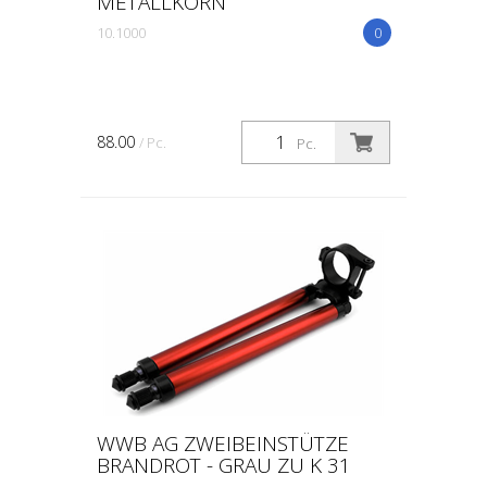
METALLKORN
10.1000
0
88.00
/ Pc.
Pc.
WWB AG ZWEIBEINSTÜTZE
BRANDROT - GRAU ZU K 31