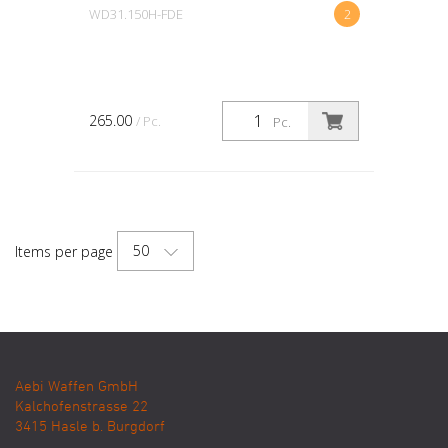
WD31.150H-FDE
2
265.00
/ Pc.
Pc.
50
Items per page
Aebi Waffen GmbH
Kalchofenstrasse 22
3415
Hasle b. Burgdorf