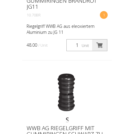
GUMMIRINGEN BRANDROT
JG11
10.70BR
1
Riegelgriff WWB AG aus eleoxiertem
Aluminium zu JG 11
48.00
/ Unit
Unit
WWB AG RIEGELGRIFF MIT
GUMMIRINGEN SCHWARZ ZU