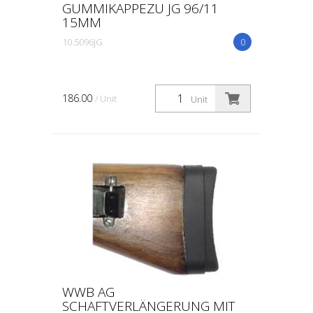
GUMMIKAPPEZU JG 96/11
15MM
10.5096JG
0
186.00
/ Unit
Unit
WWB AG
SCHAFTVERLÄNGERUNG MIT