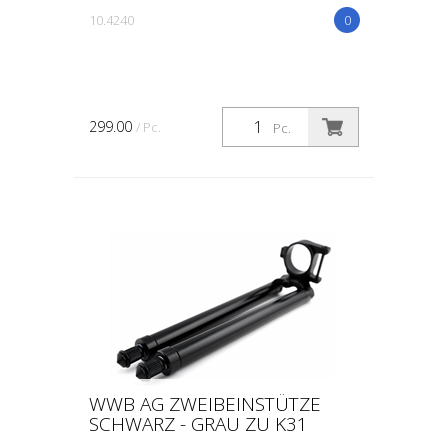
10.4240
0
299.00
/ Pc.
Pc.
WWB AG ZWEIBEINSTÜTZE
SCHWARZ - GRAU ZU K31