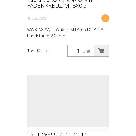
FADENKREUZ M18X0.5
19502203S
1
WWB AG Wyss Waffen M18x05 D2.8-4.8
Randstärke 2.0 mm
159.00
/ Unit
Unit
LAUF WYSS IG 11 GP11