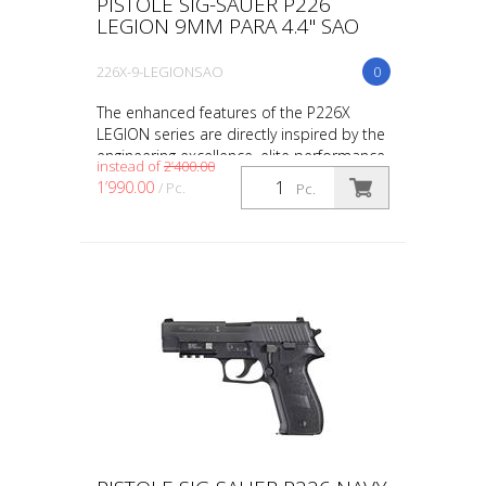
PISTOLE SIG-SAUER P226
LEGION 9MM PARA 4.4" SAO
226X-9-LEGIONSAO
0
The enhanced features of the P226X
LEGION series are directly inspired by the
engineering excellence, elite performance,
instead of
2’400.00
and proven quality of the legendary P226-
1’990.00
/ Pc.
Pc.
XFIVE LE...