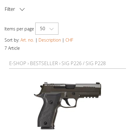
Filter
PRICE
50
Items per page
Sort by:
Art. no.
|
Description
|
CHF
7 Article
E-SHOP
›
BESTSELLER
›
SIG P226 / SIG P228