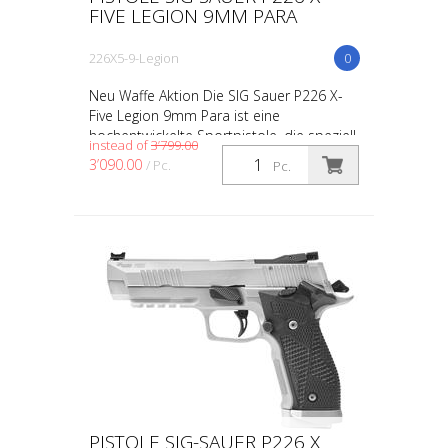
FIVE LEGION 9MM PARA
226X5-9-Legion
0
Neu Waffe Aktion Die SIG Sauer P226 X-
Five Legion 9mm Para ist eine
hochentwickelte Sportpistole, die speziell
instead of
3’799.00
für Präzision und Leistung entwickelt
3’090.00
/ Pc.
Pc.
wurde. Sie gehört zur...
PISTOLE SIG-SAUER P226 X