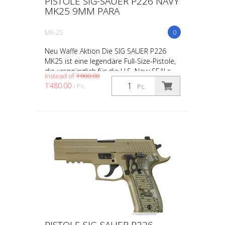
PISTOLE SIG-SAUER P226 NAVY
MK25 9MM PARA
MK-25
0
Neu Waffe Aktion Die SIG SAUER P226
MK25 ist eine legendäre Full-Size-Pistole,
die ursprünglich für die U.S. Navy SEALs
instead of
1’800.00
entwickelt wurde und sich durch ihre
1’480.00
/ Pc.
Pc.
außergewöhnli...
PISTOLE SIG-SAUER P226