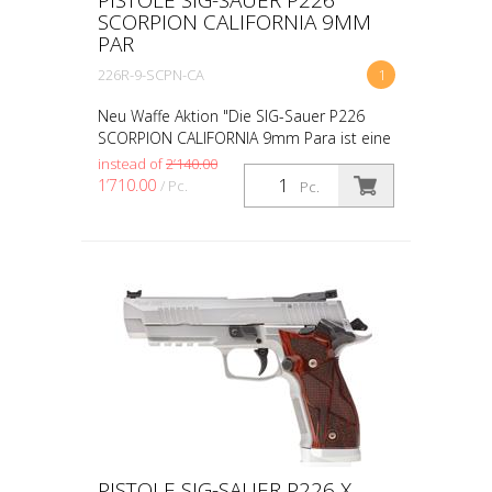
SCORPION CALIFORNIA 9MM
PAR
226R-9-SCPN-CA
1
Neu Waffe Aktion "Die SIG-Sauer P226
SCORPION CALIFORNIA 9mm Para ist eine
hochmoderne Pistole, die sich durch ihre
instead of
2’140.00
robuste Konstruktion und präzise
1’710.00
/ Pc.
Pc.
Verarbeitung auszeich...
PISTOLE SIG-SAUER P226 X