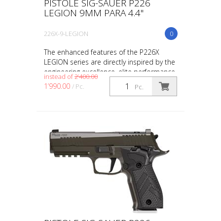
PISTOLE SIG-SAUER P226
LEGION 9MM PARA 4.4"
226X-9-LEGION
0
The enhanced features of the P226X
LEGION series are directly inspired by the
engineering excellence, elite performance,
instead of
2’400.00
and proven quality of the legendary P226-
1’990.00
/ Pc.
Pc.
XFIVE LE...