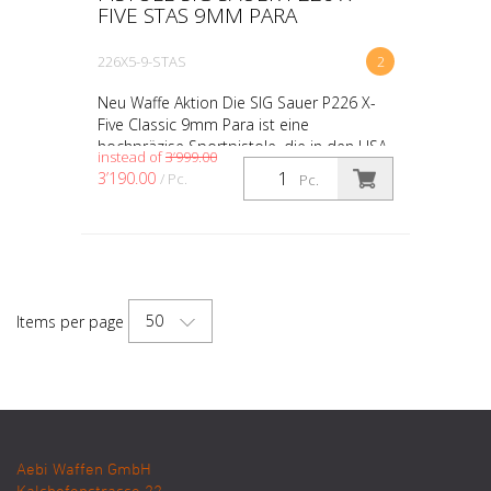
FIVE STAS 9MM PARA
226X5-9-STAS
2
Neu Waffe Aktion Die SIG Sauer P226 X-
Five Classic 9mm Para ist eine
hochpräzise Sportpistole, die in den USA
instead of
3’999.00
gefertigt wird und auf der bewährten
3’190.00
/ Pc.
Pc.
P226-Plattform basiert....
50
Items per page
Aebi Waffen GmbH