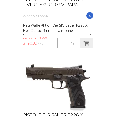
FIVE CLASSIC 9MM PARA
226X5-9-CLASSIC
0
Neu Waffe Aktion Die SIG Sauer P226 X-
Five Classic 9mm Para ist eine
hochpräzise Sportpistole, die in den USA
instead of
3’999.00
gefertigt wird und auf der bewährten
3’190.00
/ Pc.
Pc.
P226-Plattform basiert....
PISTOLE SIG-SAUER P226 X