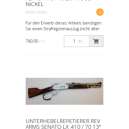
NICKEL
RAREV45WN
3
Für den Erwerb dieses Artikels benötigen
Sie einen Strafregisterauszug (nicht älter
als 3 Monate) & eine Kopie Ihrer
Identitätskarte oder Ihres Passes.
780.00
/ Pc.
Pc.
UNTERHEBELREPETIERER REV
ARMS SENATO LX .410 / 70 13"