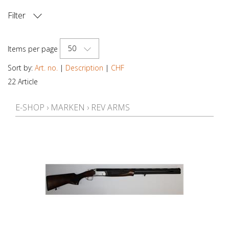
Filter
PRICE
50
Items per page
Sort by:
Art. no.
|
Description
|
CHF
22 Article
E-SHOP
›
MARKEN
›
REV ARMS