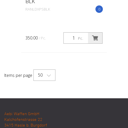
BLK
RANLDXPSBLK
0
350.00
/ Pc.
Pc.
50
Items per page
Aebi Waffen GmbH
Kalchofenstrasse 22
3415
Hasle b. Burgdorf