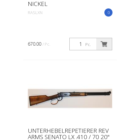
NICKEL
RASLXN
0
670.00
/ Pc.
Pc.
UNTERHEBELREPETIERER REV
ARMS SENATO LX .410 / 70 20"