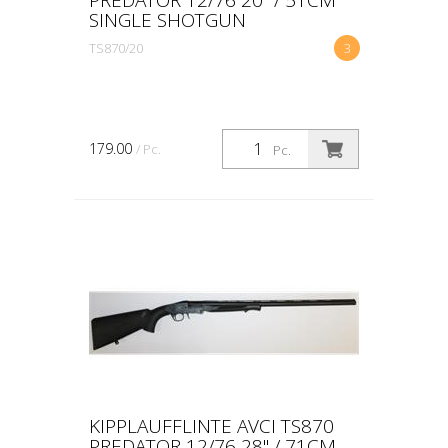
SINGLE SHOTGUN
TS870/20
3
179.00
/ Pc.
Pc.
KIPPLAUFFLINTE AVCI TS870
PREDATOR 12/76 28" / 71CM