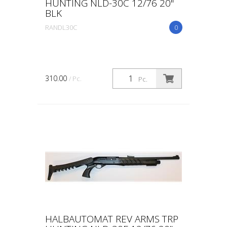
HUNTING NLD-30C 12/76 20"
BLK
RANDL30C
0
310.00
/ Pc.
Pc.
HALBAUTOMAT REV ARMS TRP