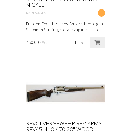
NICKEL
RAREV45TN
3
Für den Erwerb dieses Artikels benötigen
Sie einen Strafregisterauszug (nicht älter
als 3 Monate) & eine Kopie Ihrer
Identitätskarte oder Ihres Passes.
780.00
/ Pc.
Pc.
REVOLVERGEWEHR REV ARMS
REV45 .410 / 70 20" WOOD