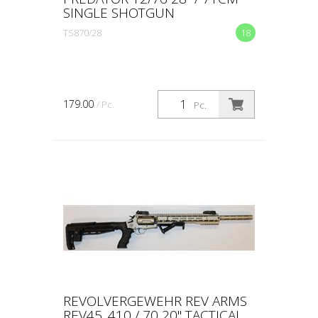
SINGLE SHOTGUN
TS870/28
18
179.00
/ Pc.
Pc.
REVOLVERGEWEHR REV ARMS
REV45 .410 / 70 20" TACTICAL