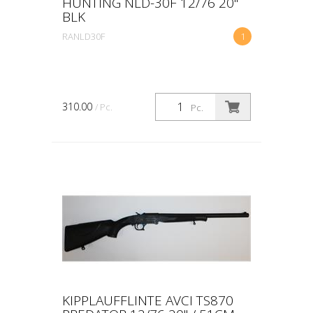
HUNTING NLD-30F 12/76 20"
BLK
RANLD30F
1
310.00
/ Pc.
Pc.
KIPPLAUFFLINTE AVCI TS870