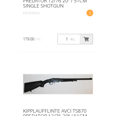
PREDATOR 12/76 20" / 51CM
SINGLE SHOTGUN
HTS870/20
3
179.00
/ Pc.
Pc.
KIPPLAUFFLINTE AVCI TS870
PREDATOR 12/76 20" / 51CM