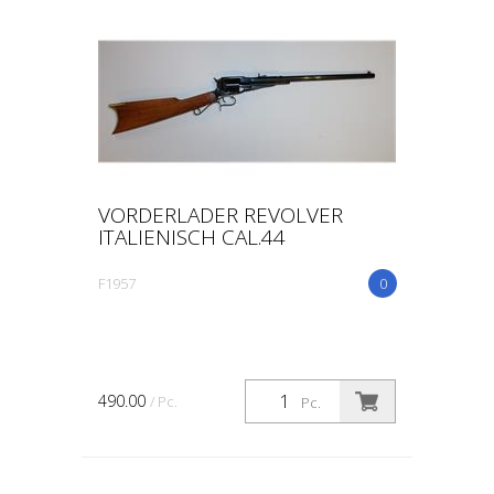
VORDERLADER REVOLVER
ITALIENISCH CAL.44
F1957
0
490.00
/ Pc.
Pc.