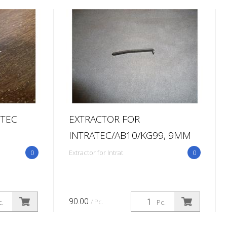
 TEC
EXTRACTOR FOR
INTRATEC/AB10/KG99, 9MM
0
Extractor for Intrat
0
90.00
/ Pc.
c.
Pc.