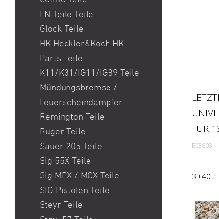
Cetme Teile
CZ
FN Teile Teile
Davika
Glock Teile
Derya
HK Heckler&Koch HK-
DPMS
Parts Teile
DS Arms
K11/K31/IG11/IG89 Teile
Eotech
Mündungsbremse /
LETZT
ERATAC
Feuerscheindämpfer
UNIVE
F-1
Remington Teile
Fabarm
FÜR 1
Ruger Teile
Faxon Firearms
E03803
Sauer 205 Teile
FEG
Sig 55X Teile
Letzter-
Ferlach
Sig MPX / MCX Teile
Match-S
30.40
/ 
Fischer Development
Innovat
SIG Pistolen Teile
Größere
Flux Defense
Steyr Teile
Einfasu
FN