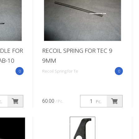
DLE FOR
RECOIL SPRING FOR TEC 9
AB-10
9MM
0
Recoil Spring for Te
0
60.00
/ Pc.
c.
Pc.