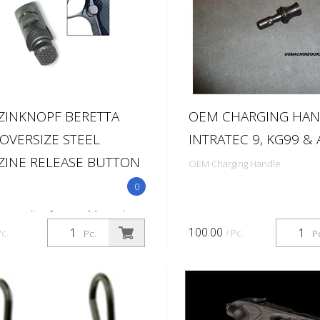
INKNOPF BERETTA
OEM CHARGING HAN
 OVERSIZE STEEL
INTRATEC 9, KG99 & 
INE RELEASE BUTTON
OEM Charging Handle
0
s smaller factory Magazine
. Does not include bushings
100.00
Pc.
/ Pc.
Pc.
P
ing. Requires re-use of your
 and spring. fits both
2 and 96. Black finishing.