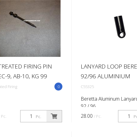
ect Length of Pull: Curve...
TREATED FIRING PIN
LANYARD LOOP BERE
C-9, AB-10, KG 99
92/96 ALUMINIUM
ted Firing
0
C55325
Beretta Aluminum Lanyar
92 / 96
28.00
/ Pc.
/ Pc.
Pc.
P