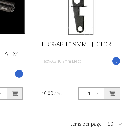
TEC9/AB 10 9MM EJECTOR
TA PX4
Tec9/AB 10 9mm Eject
0
0
40.00
/ Pc.
c.
Pc.
50
Items per page