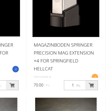
INGER
MAGAZINBODEN SPRINGER
 FOR
PRECISION MAG EXTENSION
+4 FOR SPRINGFIELD
HELLCAT
0
SP0139-BLK
1
70.00
/ Pc.
c.
Pc.