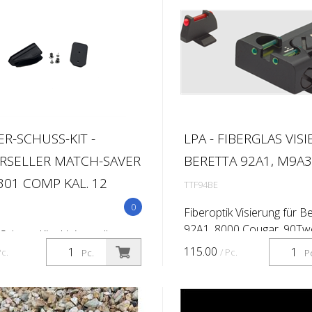
ER-SCHUSS-KIT -
LPA - FIBERGLAS VIS
RSELLER MATCH-SAVER
BERETTA 92A1, M9A3
301 COMP KAL. 12
TTF94BE
0
Fiberoptik Visierung für B
92A1, 8000 Cougar, 90T
Schuss-Kit - Universeller
und 98A1
aver für 12-Kaliber-Flinten.
115.00
Pc.
/ Pc.
Pc.
P
ives Polymermaterial.
 Hülsen-Grifffläche und
ng für schnelles Einsetzen