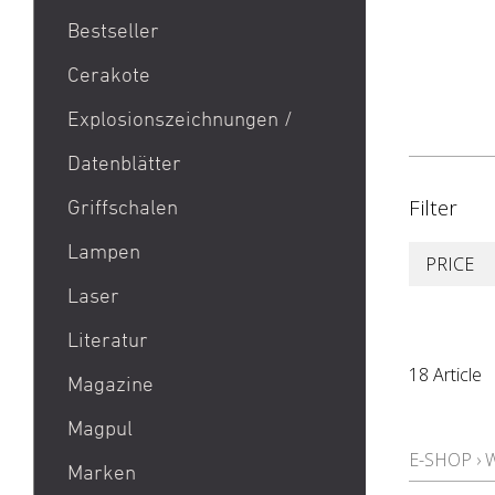
Bestseller
1911
Cerakote
9mm Para / 9x19 Munition
Explosionszeichnungen /
Aktion Bester Preis
Datenblätter
AR 15
B&T Print-X
Filter
Griffschalen
CZ Shadow 2 / CZ SP 01 /
Lampen
PRICE
CZ 75 / CZ TS
Laser
Eotech EXPS3 / Eotech
EXPS2
Literatur
Glock 19 / Glock 17
18 Article
Magazine
Glock 48 / Glock 43X
Magpul
Heckler & Koch MP5 /
E-SHOP
›
Heckler & Koch SP5
Marken