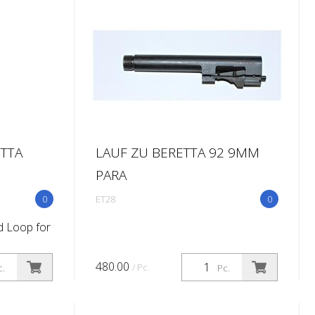
TTA
LAUF ZU BERETTA 92 9MM
PARA
0
ET28
0
d Loop for
480.00
/ Pc.
c.
Pc.