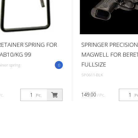
RETAINER SPRING FOR
SPRINGER PRECISION
/AB10/KG 99
MAGWELL FOR BERET
FULLSIZE
iner spring
0
SP0611-BLK
149.00
Pc.
/ Pc.
Pc.
P