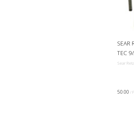
MEC
Mec-Gar
Mepro
Merkel
SEAR 
Midwest
TEC 9
Mimtac
MPA Masterpiece arms
Sear Reta
NAA
NEDI
Night Fision
50.00
/ 
Nova Modul
Odin Works
Pedersoli
Phoenix
Pietta