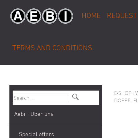
HOME
REQUEST
TERMS AND CONDITIONS
E-SHOP
›
DOPPELFL
Aebi - Über uns
Special offers