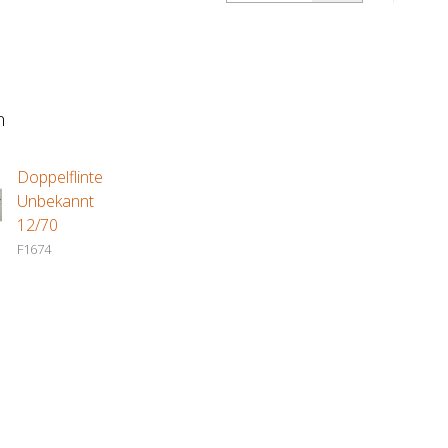
bewilligungspflichtige Waffen und
Spo
deren wesentliche Bestandteile zu
wie
erwerben. Hier sind die wichtigsten
zu 
Inform...
Aut
n
Doppelflinte
Unbekannt
12/70
F1674