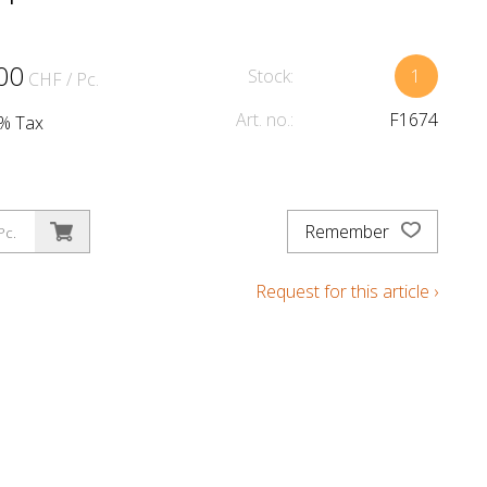
00
Stock:
1
CHF
/ Pc.
Art. no.:
F1674
1% Tax
Remember
Pc.
Request for this article ›