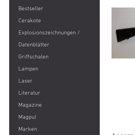
Bestseller
1911
Cerakote
9mm Para / 9x19 Munition
Explosionszeichnungen /
Aktion Bester Preis
Datenblätter
AR 15
B&T Print-X
Griffschalen
CZ Shadow 2 / CZ SP 01 /
Lampen
CZ 75 / CZ TS
Laser
Eotech EXPS3 / Eotech
EXPS2
Literatur
Glock 19 / Glock 17
Magazine
Glock 48 / Glock 43X
Magpul
Heckler & Koch MP5 /
Heckler & Koch SP5
Marken