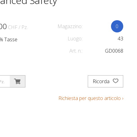
anced Safety
00
Magazzino:
0
CHF
/ Pz.
Luogo:
43
.1% Tasse
Art. n.:
GD0068
Ricorda
Pz.
Richiesta per questo articolo ›