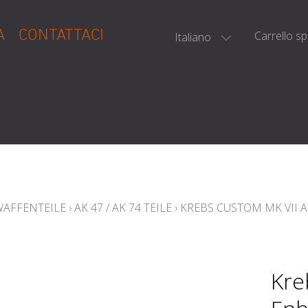
A
CONTATTACI
Carrello s
Italiano
WAFFENTEILE
›
AK 47 / AK 74 TEILE
›
KREBS CUSTOM MK VII 
Kre