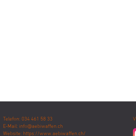
Telefon: 034 461 58 33
V
E-Mail:
info@aebiwaffen.ch
Website:
https://www.aebiwaffen.ch/