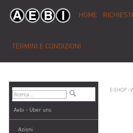
HOME
RICHIEST
TERMINI E CONDIZIONI
E-SHOP
›
Aebi - Über uns
Azioni