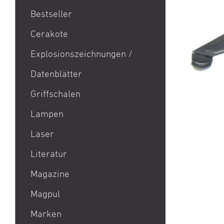
Bestseller
1911
Cerakote
9mm Para / 9x19 Munition
Explosionszeichnungen /
Aktion Bester Preis
Datenblätter
AR 15
B&T Print-X
Griffschalen
CZ Shadow 2 / CZ SP 01 /
Lampen
CZ 75 / CZ TS
Laser
Eotech EXPS3 / Eotech
EXPS2
Literatur
Glock 19 / Glock 17
Magazine
Glock 48 / Glock 43X
Magpul
Heckler & Koch MP5 /
Heckler & Koch SP5
Marken