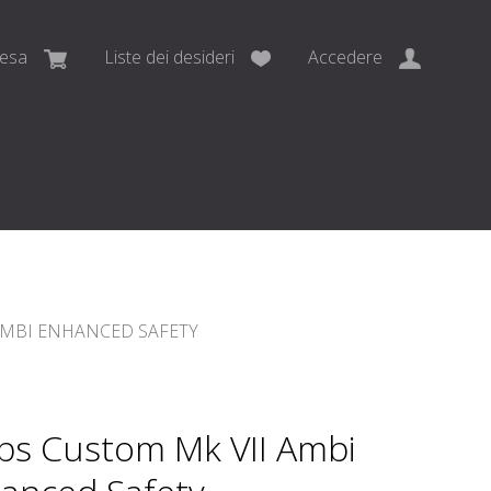
pesa
Liste dei desideri
Accedere
AMBI ENHANCED SAFETY
bs Custom Mk VII Ambi