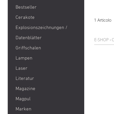
Bestseller
1911
Cerakote
1 Articolo
9mm Para / 9x19 Munition
Explosionszeichnungen /
Aktion Bester Preis
Datenblätter
AR 15
E-SHOP
›
B&T Print-X
Griffschalen
CZ Shadow 2 / CZ SP 01 /
Lampen
CZ 75 / CZ TS
Laser
Eotech EXPS3 / Eotech
EXPS2
Literatur
Glock 19 / Glock 17
Magazine
Glock 48 / Glock 43X
Magpul
Heckler & Koch MP5 /
Heckler & Koch SP5
Marken