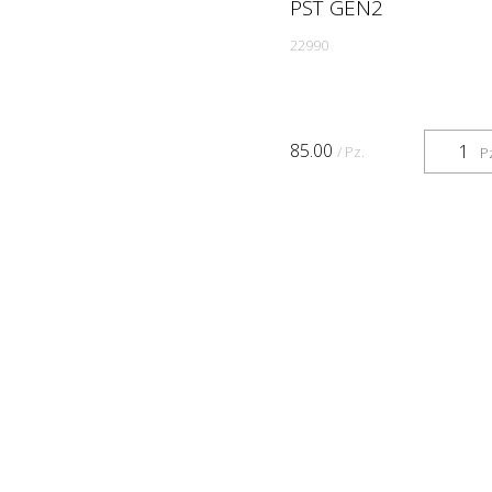
PST GEN2
22990
85.00
/ Pz.
P