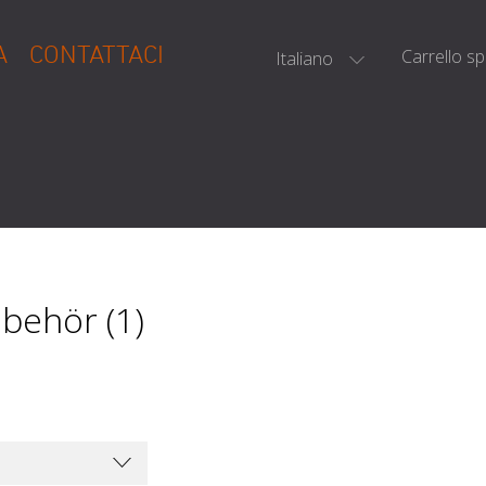
A
CONTATTACI
Carrello s
Italiano
behör (1)