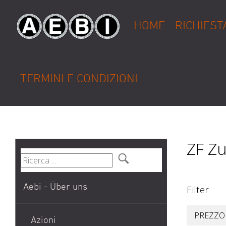
HOME
RICHIEST
TERMINI E CONDIZIONI
ZF Zu
Aebi - Über uns
Filter
PREZZO
Azioni