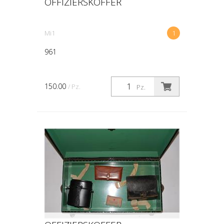
OFFIZIERSKOFFER
Mi1
1
961
150.00
/ Pz.
Pz.