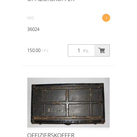
Mi5
1
36024
150.00
/ Pz.
Pz.
OFFIZIERSKOFFER