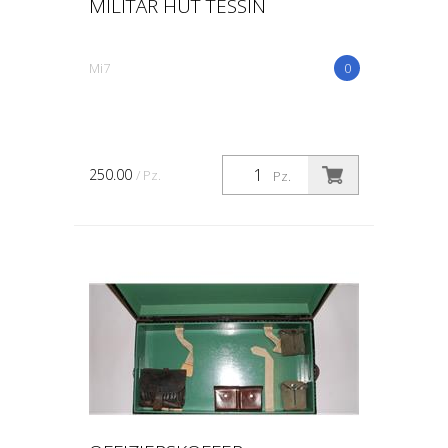
MILITÄR HUT TESSIN
Mi7
0
250.00
/ Pz.
Pz.