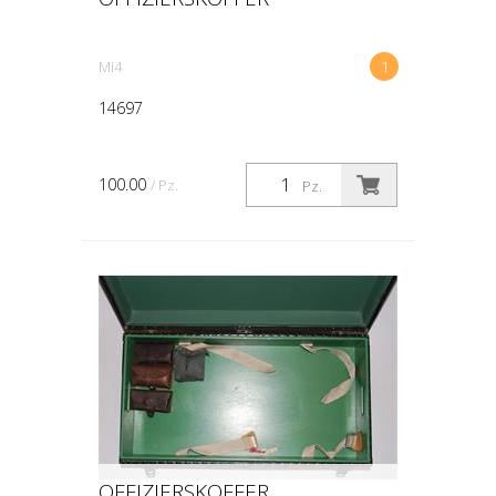
Mi4
1
14697
100.00
/ Pz.
Pz.
OFFIZIERSKOFFER