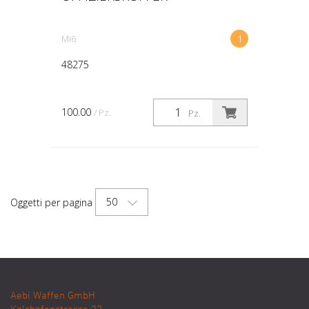
Mi6
1
48275
100.00
/ Pz.
Pz.
50
Oggetti per pagina
Aebi Waffen GmbH