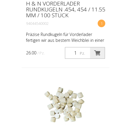
H & N VORDERLADER
RUNDKUGELN .454, 454 / 11.55
MM / 100 STÜCK
94044540002
1
Präzise Rundkugeln für Vorderlader
fertigen wir aus bestem Weichblei in einer
breiten Kaliberpalette. Gänzlich ohne
Grate oder Gussbutzen gefertigt, sind
26.00
/ Pz.
Pz.
diese Rundkugeln...