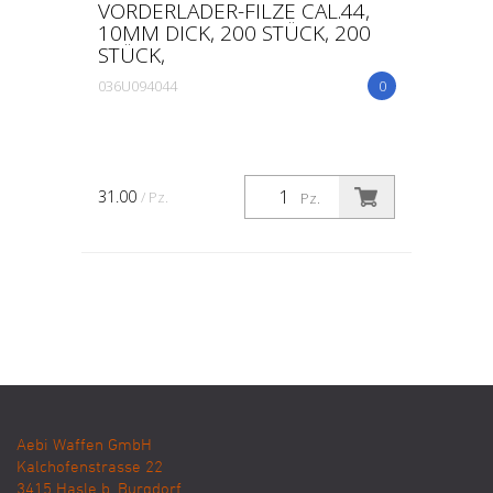
VORDERLADER-FILZE CAL.44,
10MM DICK, 200 STÜCK, 200
STÜCK,
036U094044
0
31.00
/ Pz.
Pz.
Aebi Waffen GmbH
Kalchofenstrasse 22
3415
Hasle b. Burgdorf