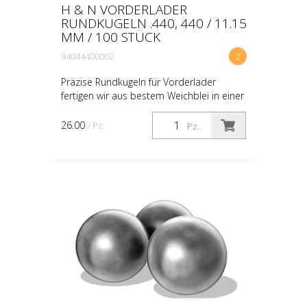
H & N VORDERLADER
RUNDKUGELN .440, 440 / 11.15
MM / 100 STÜCK
94044400002
2
Präzise Rundkugeln für Vorderlader
fertigen wir aus bestem Weichblei in einer
breiten Kaliberpalette. Gänzlich ohne
Grate oder Gussbutzen gefertigt, sind
26.00
/ Pz.
Pz.
diese Rundkugeln...