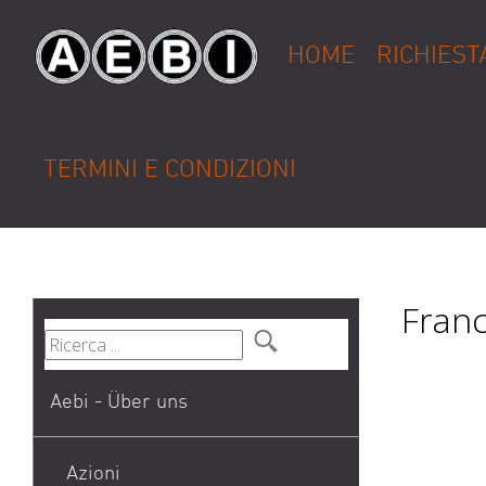
HOME
RICHIEST
TERMINI E CONDIZIONI
Franc
Aebi - Über uns
Azioni