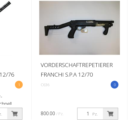
schwarzen, doppelt ventilierten...
VORDERSCHAFTREPETIERER
12/76
FRANCHI S.P.A 12/70
1
C636
0
-
chnell
e
800.00
/ Pz.
z.
Pz.
en.
liges
...