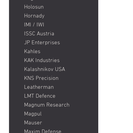
Holosun
Hornady
IMI / IWI
ISSC Austria
JP Enterprises
Kahles
KAK Industries
Kalashnikov USA
KNS Precision
Leatherman
LMT Defence
Magnum Research
Magpul
Mauser
Maxim Defense