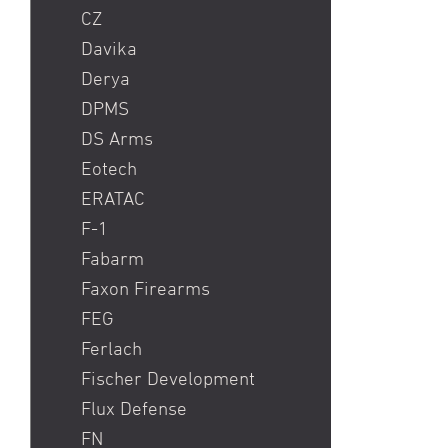
schwarze
CZ
Davika
Derya
DPMS
DS Arms
Eotech
ERATAC
F-1
Fabarm
Faxon Firearms
FEG
Ferlach
Fischer Development
Flux Defense
FN