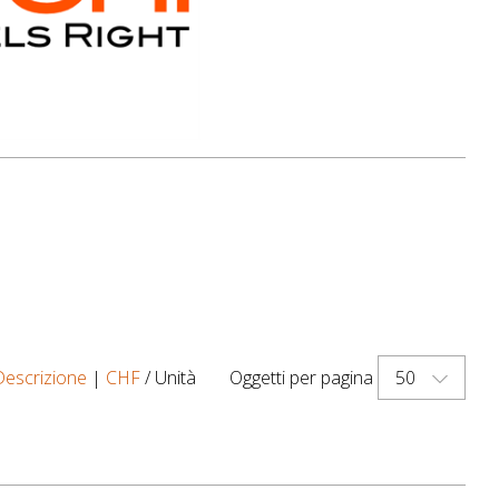
50
Descrizione
|
CHF
/ Unità
Oggetti per pagina