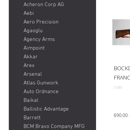
Heckler & Koch MR223 /
Acheron Corp AG
Heckler & Koch 416
Aebi
Holosun HS510C / Holosun
Aero Precision
407C
Agaoglu
Pistole
Agency Arms
Red Dot
Aimpoint
Ringkorn stgw 90 / Stgw
Akkar
90 Ringkorn
Arex
BOCKD
Sig P210 / Sig P49
Arsenal
FRANC
Sig P226 / Sig P228
Atlas Gunwork
C585
Sig P320 Legion / Sig
Auto Ordnance
P320 AXG
Baikal
Sig P320 M17 / Sig P320
Ballistic Advantage
M18
690.00
Barrett
Sig P322
BCM Bravo Company MFG