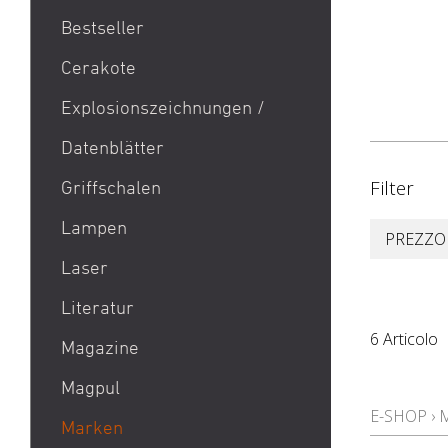
Bestseller
1911
Cerakote
9mm Para / 9x19 Munition
Explosionszeichnungen /
Aktion Bester Preis
Datenblätter
AR 15
B&T Print-X
Filter
Griffschalen
CZ Shadow 2 / CZ SP 01 /
Lampen
PREZZO
CZ 75 / CZ TS
Laser
Eotech EXPS3 / Eotech
EXPS2
Literatur
Glock 19 / Glock 17
6 Articolo
Magazine
Glock 48 / Glock 43X
Magpul
Heckler & Koch MP5 /
E-SHOP
›
Heckler & Koch SP5
Marken