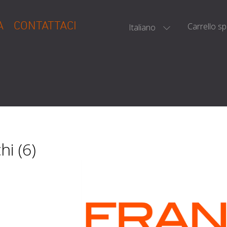
A
CONTATTACI
Carrello s
Italiano
hi (6)