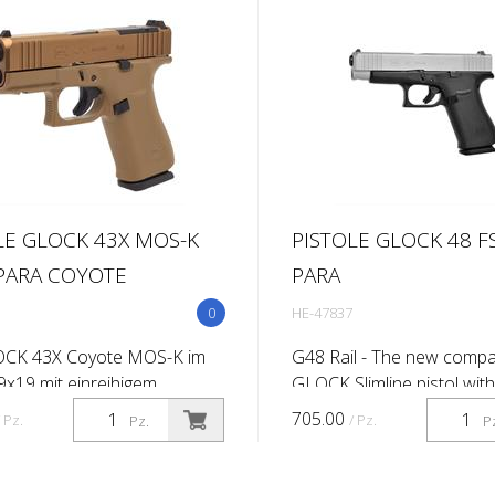
l für das verdeckte Tragen
...
LE GLOCK 43X MOS-K
PISTOLE GLOCK 48 
PARA COYOTE
PARA
0
HE-47837
OCK 43X Coyote MOS-K im
G48 Rail - The new compa
 9x19 mit einreihigem
GLOCK Slimline pistol with 
, wurde speziell für das
Chambered in 9 mm Luger
705.00
/ Pz.
/ Pz.
Pz.
P
te Tragen entwickelt. Mit
Rail features a compact Sl
chlitten, der den
frame with a slim mounting
ngen der G43 e...
bla...