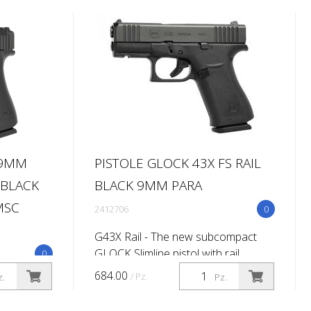
 9MM
PISTOLE GLOCK 43X FS RAIL
S BLACK
BLACK 9MM PARA
MSC
2412706
0
G43X Rail - The new subcompact
GLOCK Slimline pistol with rail
0
Chambered in 9 mm Luger the G43X
684.00
/ Pz.
z.
Pz.
Rail features a compact Slimline
frame with a slim mounting rail as