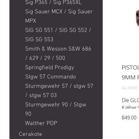
Sig P365 / Sig P365XL
speziel
Sig Sauer MCX / Sig Sauer
entwickel
MPX
SIG SG 551 / SIG SG 552 /
SIG SG 553
Smith & Wesson S&W 686
/ 629 / 29 / 500
PISTO
Springfield Prodigy
9MM 
Stgw 57 Commando
Sturmgewehr 57 / stgw 57
GL18101
/ stgw 57 03
Die GL
Sturmgewehr 90 / Stgw
Kaliber
90
Magazin
849.00
verdeck
Walther PDP
einem S
Cerakote
Abmessu