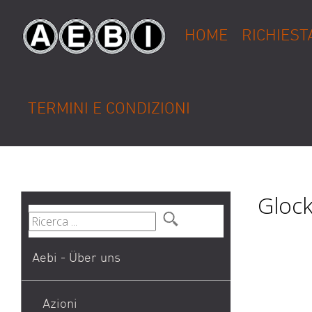
HOME
RICHIEST
TERMINI E CONDIZIONI
Glock
Aebi - Über uns
Azioni