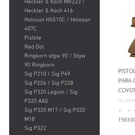
Heckler & Koch MR223 /
Heckler & Koch 416
Holosun HS510C / Holosun
407C
Pistole
Red Dot
Ringkorn stgw 90 / Stgw
90 Ringkorn
PISTO
Sig P210 / Sig P49
PARA 
Sig P226 / Sig P228
COYO
Sig P320 Legion / Sig
GL18478
P320 AXG
Sig P320 M17 / Sig P320
Die GLO
M18
Combo m
1’563.0
geliefer
Sig P322
mit ein