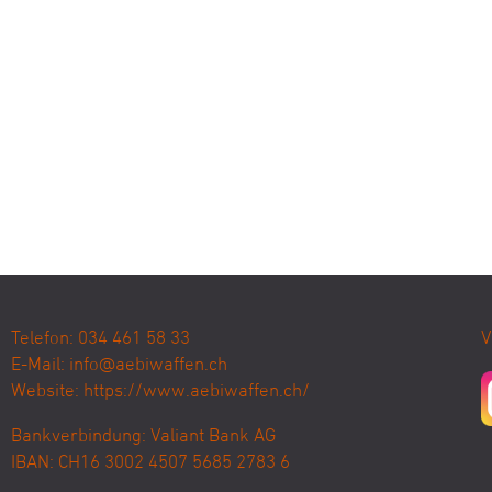
Telefon: 034 461 58 33
V
E-Mail:
info@aebiwaffen.ch
Website:
https://www.aebiwaffen.ch/
Bankverbindung:
Valiant Bank AG
IBAN: CH16 3002 4507 5685 2783 6