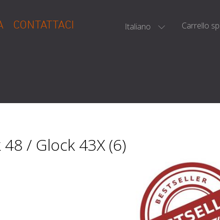
A
CONTATTACI
Carrello s
Italiano
 48 / Glock 43X (6)