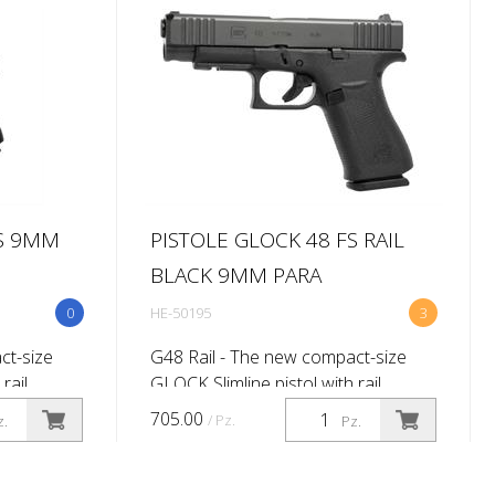
well a...
FS 9MM
PISTOLE GLOCK 48 FS RAIL
BLACK 9MM PARA
0
HE-50195
3
ct-size
G48 Rail - The new compact-size
rail
GLOCK Slimline pistol with rail
 the G48
Chambered in 9 mm Luger the G48
705.00
/ Pz.
z.
Pz.
imline
Rail features a compact Slimline
 rail and a
frame with a slim mounting rail and a
bla...