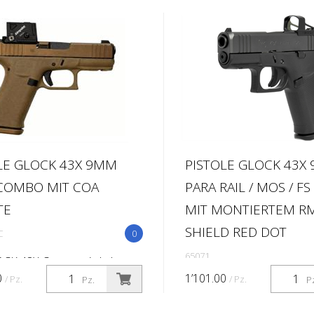
LE GLOCK 43X 9MM
PISTOLE GLOCK 43X
COMBO MIT COA
PARA RAIL / MOS / F
TE
MIT MONTIERTEM R
SHIELD RED DOT
C
0
65071
CK 43X Coyote wird als
it der Aimpoint COA
0
1’101.00
/ Pz.
/ Pz.
Pz.
P
t. Die Pistole im Kaliber 9x19
reihigem Magazin, wurde