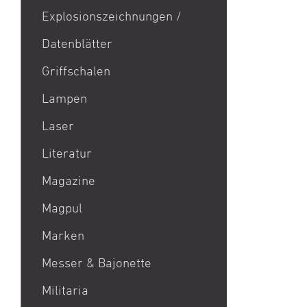
Explosionszeichnungen /
Datenblätter
Griffschalen
Lampen
Laser
Literatur
Magazine
Magpul
Marken
Acheron Corp AG
Messer & Bajonette
Aebi
Militaria
Aero Precision