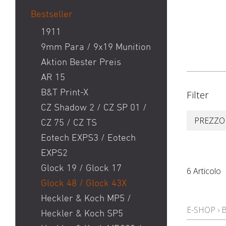
Bestseller
1911
9mm Para / 9x19 Munition
Aktion Bester Preis
AR 15
B&T Print-X
Filter
CZ Shadow 2 / CZ SP 01 /
PREZZO
CZ 75 / CZ TS
Eotech EXPS3 / Eotech
EXPS2
Glock 19 / Glock 17
6 Articolo
Glock 48 / Glock 43X
Heckler & Koch MP5 /
E-SHOP
›
Heckler & Koch SP5