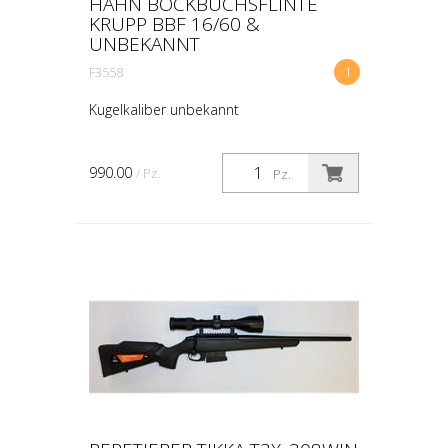
HAHN BOCKBÜCHSFLINTE
KRUPP BBF 16/60 &
UNBEKANNT
F3558
1
Kugelkaliber unbekannt
990.00
/ Pz.
Pz.