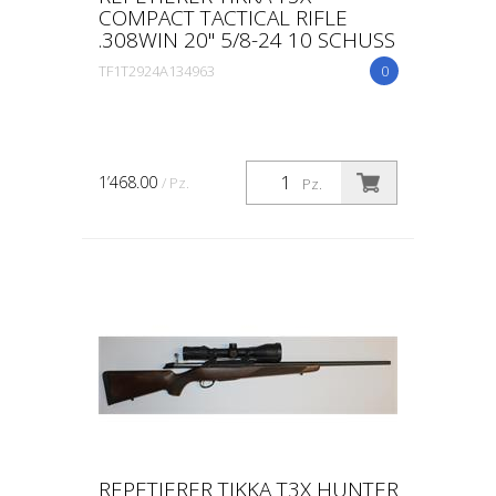
COMPACT TACTICAL RIFLE
.308WIN 20" 5/8-24 10 SCHUSS
TF1T2924A134963
0
1’468.00
/ Pz.
Pz.
REPETIERER TIKKA T3X HUNTER