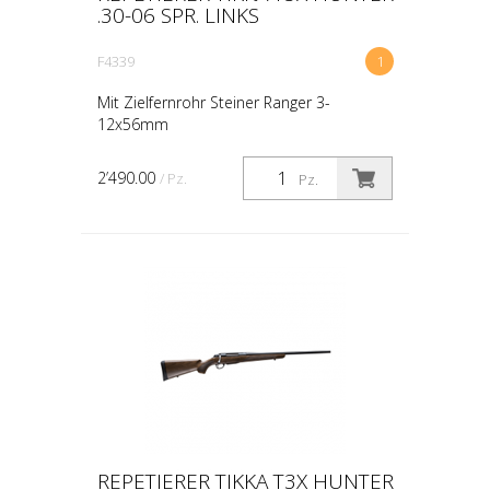
.30-06 SPR. LINKS
F4339
1
Mit Zielfernrohr Steiner Ranger 3-
12x56mm
2’490.00
/ Pz.
Pz.
REPETIERER TIKKA T3X HUNTER