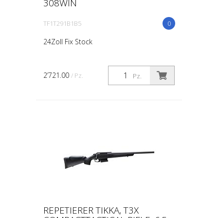
308WIN
TF1T291B1B5
0
24Zoll Fix Stock
2’721.00
/ Pz.
Pz.
REPETIERER TIKKA, T3X