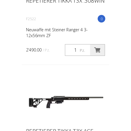
REPETIERER TIKKA T3X .308WIN
F2522
0
Neuwaffe mit Steiner Ranger 4 3-
12x56mm ZF
2’490.00
/ Pz.
Pz.
REPETIERER TIKKA T3X ACE