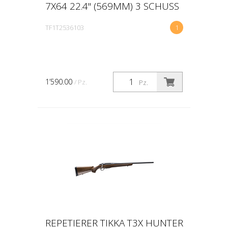
7X64 22.4" (569MM) 3 SCHUSS
TF1T2536103
1
1’590.00
/ Pz.
Pz.
REPETIERER TIKKA T3X HUNTER