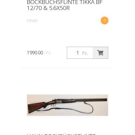
BOCKBÜCHSFLINTE TIKKA BF
12/70 & 5.6X50R
F3549
1
1’990.00
/ Pz.
Pz.