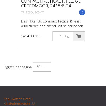
COMPACTTACTICAL RIFLE, 6.5
CREEDMOOR, 24'' 5/8-24
TF1T63DL105MT
0
Das Tikka T3x Compact Tactical Rifle ist
wirklich beeindruckend! Mit seiner hohen
Präzision und Vielseitigkeit ist es ideal für
Jäger und Sportschützen. Das Gewehr
1’454.00
/ Pz.
Pz.
verfüg...
50
Oggetti per pagina
Aebi Waffen GmbH
Kalchofenstrasse 22