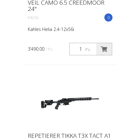
VEIL CAMO 6.5 CREEDMOOR
24"
F4236
0
Kahles Helia 2.4-12x56i
3’490.00
/ Pz.
Pz.
REPETIERER TIKKA T3X TACT A1