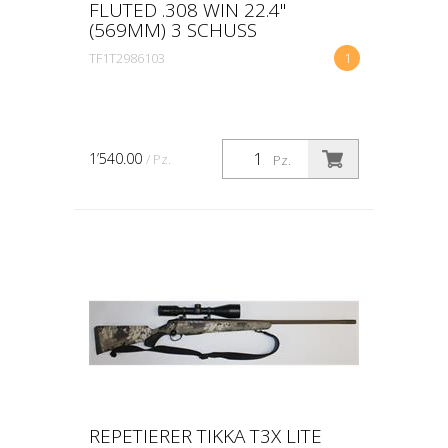
FLUTED .308 WIN 22.4"
(569MM) 3 SCHUSS
TF1T2986103
1
1’540.00
/ Pz.
Pz.
REPETIERER TIKKA T3X LITE