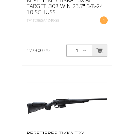
TARGET .308 WIN 23.7" 5/8-24
10 SCHUSS
TF1T2968A1Z49G3
1
1’779.00
/ Pz.
Pz.
REPETIERER TIKKA T3X