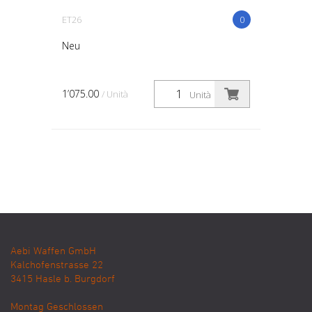
ET26
0
Neu
1’075.00
/ Unità
Unità
Aebi Waffen GmbH
Kalchofenstrasse 22
3415
Hasle b. Burgdorf
Montag Geschlossen