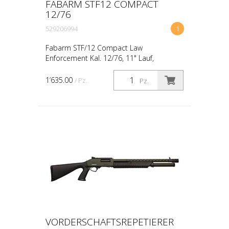
FABARM STF12 COMPACT
12/76
529206994
1
Fabarm STF/12 Compact Law
Enforcement Kal. 12/76, 11" Lauf,
Vorderschaft-Repetierer mit Klappschaft
Die Law Enforcement Variante! Bei uns
1’635.00
/ Pz.
Pz.
inkusive den neuen seitlichen Ra...
VORDERSCHAFTSREPETIERER