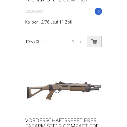
529206895
0
Kaliber 12/76 Lauf 11 Zoll
1’385.00
/ Pz.
Pz.
VORDERSCHAFTSREPETIERER
FABARM STF12 COMPACT FDE