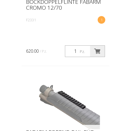
BOCKDOPPELFLINTE FABARM
CROMO 12/70
F2331
1
620.00
/ Pz.
Pz.