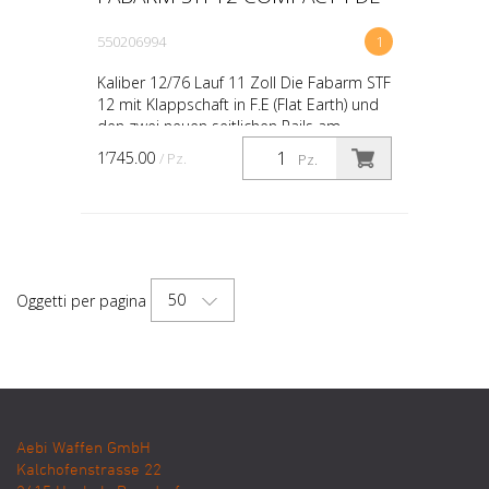
550206994
1
Kaliber 12/76 Lauf 11 Zoll Die Fabarm STF
12 mit Klappschaft in F.E (Flat Earth) und
den zwei neuen seitlichen Rails am
Vorderschschaft. Die Waffe wurde
1’745.00
/ Pz.
Pz.
ursprünglich von ...
50
Oggetti per pagina
Aebi Waffen GmbH
Kalchofenstrasse 22