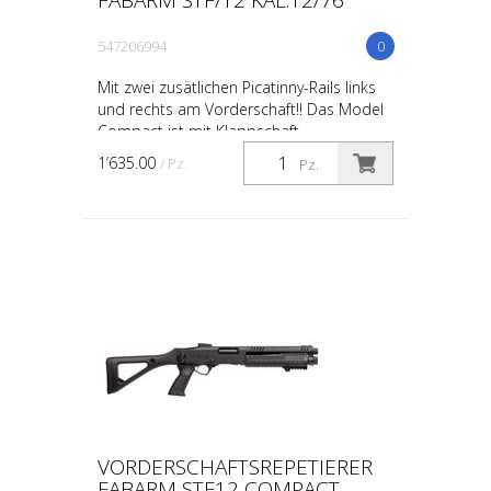
547206994
0
Mit zwei zusätlichen Picatinny-Rails links
und rechts am Vorderschaft!! Das Model
Compact ist mit Klappschaft.
1’635.00
/ Pz.
Pz.
VORDERSCHAFTSREPETIERER
FABARM STF12 COMPACT