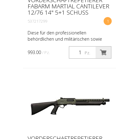
FABARM MARTIAL CANTILEVER
12/76 14" 5+1 SCHUSS
537217299
1
Diese für den professionellen
behördlichen und militärischen sowie
sportlichen Einsatz konzipierte
Vorderschaftrepetierflinte wird mit 14"
993.00
/ Pz.
Pz.
Lauf gefertigt. Ein Teil der Ca...
VORDERSCHAFTREPETIERER