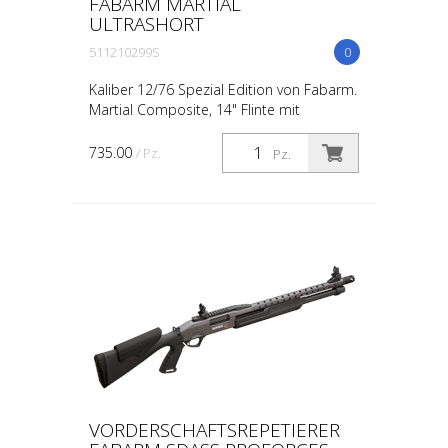
FABARM MARTIAL
ULTRASHORT
511210299S
0
Kaliber 12/76 Spezial Edition von Fabarm.
Martial Composite, 14" Flinte mit
Kunststoff-Schaft (Model Composite).
Zusätzich hat dieses Model Fräsungen
735.00
/ Pz.
Pz.
und Bohrungen oben a...
VORDERSCHAFTSREPETIERER