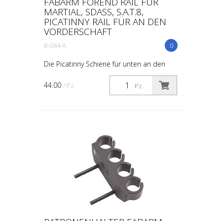
FABARM FOREND RAIL FÜR
MARTIAL, SDASS, S.A.T.8,
PICATINNY RAIL FÜR AN DEN
VORDERSCHAFT
B-044-A
0
Die Picatinny Schiene für unten an den
Vorderschaft. Passt auf alle Modele
Martial, S.D.A.S.S und S.A.T.8. Die
44.00
/ Pz.
Pz.
passenden Schrauben sind mit dabei.