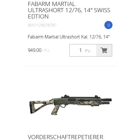
FABARM MARTIAL
ULTRASHORT 12/76, 14" SWISS
EDTION
8051128078787
0
Fabarm Martial Ultrashort Kal. 12/76, 14"
Vorderschaft-Repetierer, "Swiss Edtion"
mit Tactical Schaft
949.00
/ Pz.
Pz.
VORDERSCHAFTREPETIERER