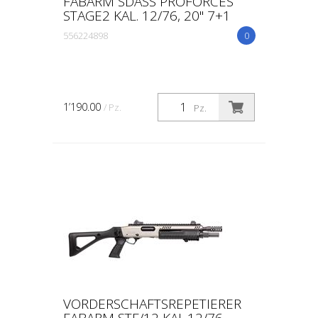
FABARM SDASS PROFORCES
STAGE2 KAL. 12/76, 20" 7+1
556224898
0
1’190.00
/ Pz.
Pz.
VORDERSCHAFTSREPETIERER
FABARM STF/12 KAL.12/76