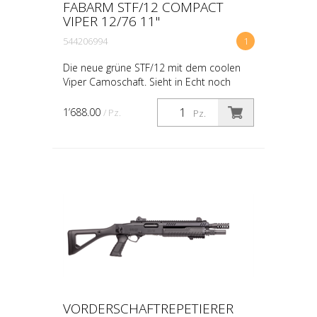
FABARM STF/12 COMPACT
VIPER 12/76 11"
544206994
1
Die neue grüne STF/12 mit dem coolen
Viper Camoschaft. Sieht in Echt noch
besser aus als auf den Fotos. Natürlich
auch in der Law Enforcement Ausführung
1’688.00
/ Pz.
Pz.
VORDERSCHAFTREPETIERER