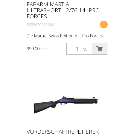
FABARM MARTIAL
ULTRASHORT 12/76 14" PRO
FORCES
8053670263666
1
Die Martial Swiss Edition mit Pro Forces
Schaft wurde von Fabarm nach unseren
Bedürnissen zusammengebaut. 14" Lauf
999.00
/ Pz.
Pz.
mit Hitzeschild, eine Picantiny Rail auf
dem Gehäuse mi...
VORDERSCHAFTREPETIERER