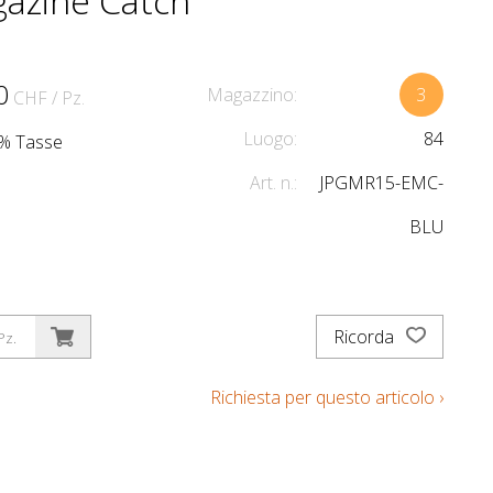
azine Catch
0
Magazzino:
3
CHF
/ Pz.
Luogo:
84
.1% Tasse
Art. n.:
JPGMR15-EMC-
BLU
Ricorda
Pz.
Richiesta per questo articolo ›