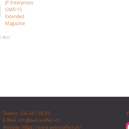
JP Enterprises
GMR-15
Extended
Magazine
C-BLU
Telefon: 034 461 58 33
V
E-Mail:
info@aebiwaffen.ch
Website:
https://www.aebiwaffen.ch/