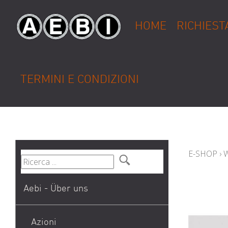
HOME
RICHIEST
TERMINI E CONDIZIONI
E-SHOP
›
Aebi - Über uns
Azioni