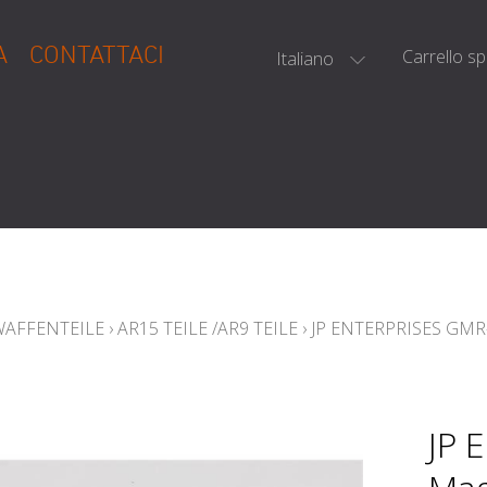
A
CONTATTACI
Carrello s
Italiano
WAFFENTEILE
›
AR15 TEILE /AR9 TEILE
›
JP ENTERPRISES GM
JP 