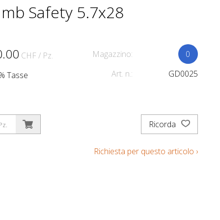
mb Safety 5.7x28
0.00
Magazzino:
0
CHF
/ Pz.
Art. n.:
GD0025
.1% Tasse
Ricorda
Pz.
Richiesta per questo articolo ›