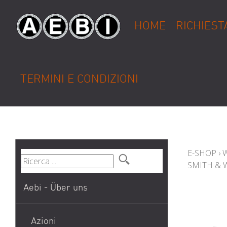
HOME
RICHIEST
TERMINI E CONDIZIONI
E-SHOP
›
SMITH & 
Aebi - Über uns
Azioni