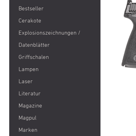
Bestseller
1911
Cerakote
9mm Para / 9x19 Munition
Explosionszeichnungen /
Aktion Bester Preis
Datenblätter
AR 15
B&T Print-X
Griffschalen
CZ Shadow 2 / CZ SP 01 /
Lampen
CZ 75 / CZ TS
Laser
Eotech EXPS3 / Eotech
EXPS2
Literatur
Glock 19 / Glock 17
Magazine
Glock 48 / Glock 43X
Magpul
Heckler & Koch MP5 /
Heckler & Koch SP5
Marken