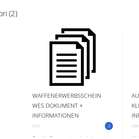
ri (2)
WAFFENERWERBSSCHEIN
AU
WES DOKUMENT +
KL
INFORMATIONEN
IN
WES
0
ABK
Der Waffenerwerbsschein ist in der
Kle