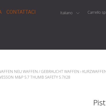
A
CONTATTACI
Carrello s
Italiano
WAFFEN NEU WAFFEN / GEBRAUCHT WAFFEN
›
KURZWAFFEN
WESSON M&P 5.7 THUMB SAFETY 5.7X28
Pis