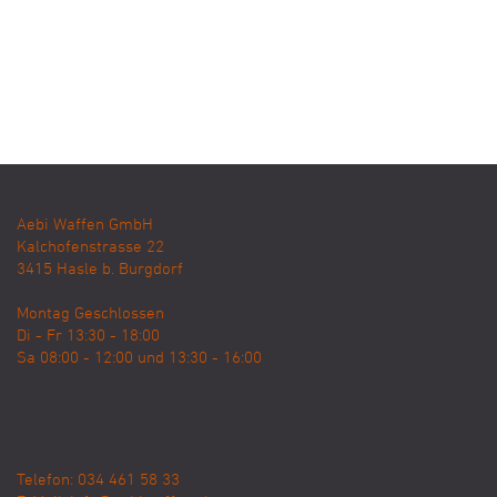
Aebi Waffen GmbH
Kalchofenstrasse 22
3415
Hasle b. Burgdorf
Montag Geschlossen
Di - Fr 13:30 - 18:00
Sa 08:00 - 12:00 und 13:30 - 16:00
Telefon: 034 461 58 33