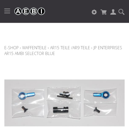
E-SHOP
›
WAFFENTEILE
›
AR15 TEILE /AR9 TEILE
›
JP ENTERPRISES
AR15 AMBI SELECTOR BLUE