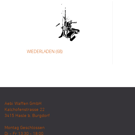
WIEDERLADEN
(68)
Aebi Waffen GmbH
Kalchofenstrasse 22
3415
Hasle b. Burgdorf
Montag Geschlossen
Di - Fr 13:30 - 18:00