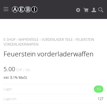
E-SHOP
›
WAFFENTEILE
›
VORDERLADER TEILE
›
FEUERSTEIN
VORDERLADERWAFFEN
Feuerstein vorderladerwaffen
5.00
CHF
/ Stk.
inkl. 8.1% MwSt.
Lager:
50
Lagerort:
127