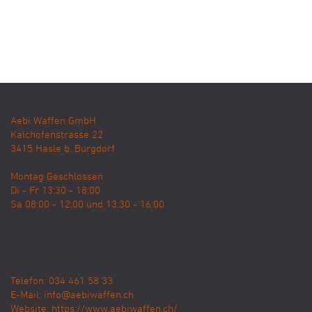
Aebi Waffen GmbH
Kalchofenstrasse 22
3415
Hasle b. Burgdorf
Montag Geschlossen
Di - Fr 13:30 - 18:00
Sa 08:00 - 12:00 und 13:30 - 16:00
Telefon: 034 461 58 33
E-Mail:
info@aebiwaffen.ch
Website:
https://www.aebiwaffen.ch/