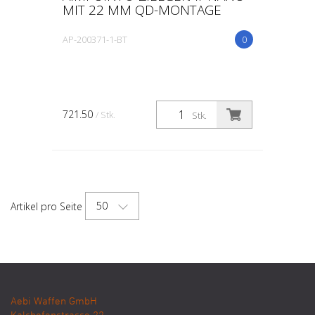
MIT 22 MM QD-MONTAGE
AP-200371-1-BT
0
721.50
/ Stk.
Stk.
50
Artikel pro Seite
Aebi Waffen GmbH