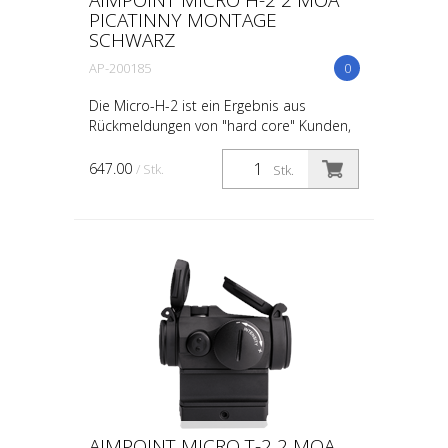
PICATINNY MONTAGE
SCHWARZ
AP-200185
0
Die Micro-H-2 ist ein Ergebnis aus
Rückmeldungen von "hard core" Kunden,
welche ein noch robusteres Micro
Zielgerät wünschten. Mit dem neu
647.00
/ Stk.
Stk.
gestallteten und verstärkten Ge...
AIMPOINT MICRO T-2 2 MOA