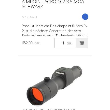
AIMPOINT ACRO O-2 3.5 MOA
SCHWARZ
AP-200691
0
Produktübersicht Das Aimpoint® Acro P-
2 ist die nächste Generation der Acro
Serie mit optimierter Technologie. Mit der
neuen Batteriegröße des CR2032 und der
652.00
/ Stk.
Stk.
neuen Dioden...