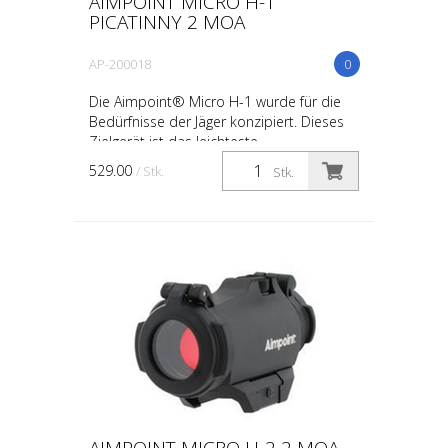
AIMPOINT MICRO H-1
PICATINNY 2 MOA
AP-200018
0
Die Aimpoint® Micro H-1 wurde für die
Bedürfnisse der Jäger konzipiert. Dieses
Zielgerät ist das leichteste
Rotpunktvisiere, welches noch robust
529.00
/ Stk.
Stk.
genug ist, um dem Namen A...
AIMPOINT MICRO H-2 2 MOA