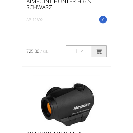
AIMPOINT HUNTER H34S
SCHWARZ
AP-12692
0
725.00
/ Stk.
Stk.