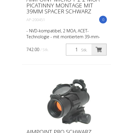
PICATINNY MONTAGE MIT
39MM SPACER SCHWARZ
AP-200451
0
- NVD-kompatibel, 2 MOA, ACET-
Technologie - mit montiertem 39-mm-
Abstandhalter - mit transparenten Flip-up
Schutzdeckeln - inkl. NAR Montage Die
742.00
/ Stk.
Stk.
Aimpoint® Micro T-2 wurde...
AIMPOINT PRO SCHWARZ