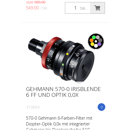
statt
585.00
(ohne Vergrößerung) Beschreibung wie bei
549.00
/ Stk.
Stk.
50300-0
GEHMANN 570-0 IRISBLENDE
6 FF UND OPTIK 0,0X
17.0024
0
570-0 Gehmann 6-Farben-Filter mit
Diopter-Optik 0,0x mit integrierter
Gehmann Iris-Diopterscheibe 510