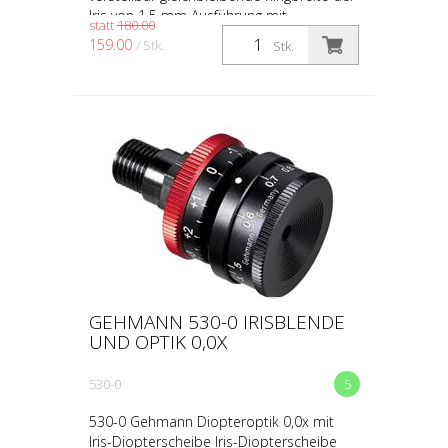
Iris von 1,5 mm Ausführung mit
statt
180.00
Querbalken
159.00
/ Stk.
Stk.
GEHMANN 530-0 IRISBLENDE
UND OPTIK 0,0X
530-0
5
530-0 Gehmann Diopteroptik 0,0x mit
Iris-Diopterscheibe Iris-Diopterscheibe