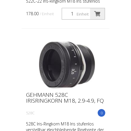
522C-22 Iris-Ringkorn M18 Iris stufenlos
verstellbar gleichbleibende Ringbreite der
Iris von 1,5 mm Ausführung mit
178.00
/ Einheit
Einheit
Querbalken verstellbare Lochgröße 520A
Verstellbereich ...
GEHMANN 528C
IRISRINGKORN M18, 2.9-4.9, FQ
528C
0
528C Iris-Ringkorn M18 Iris stufenlos
verstellbar gleichbleibende Ringbreite der