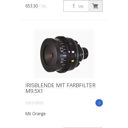
Einstellbereich von 0,5 - 3,0 mm 6-
653.30
/ Stk.
Stk.
Farbfilter aus planparallel ge...
IRISBLENDE MIT FARBFILTER
M9.5X1
19111001S
0
Mit Orange