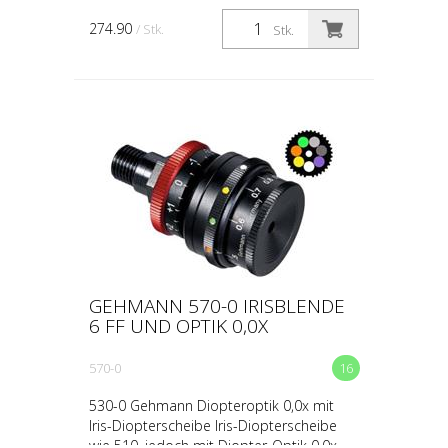
sechs unterschiedlichen Filtern in zwei
274.90
/ Stk.
Stk.
separaten Raste...
GEHMANN 570-0 IRISBLENDE
6 FF UND OPTIK 0,0X
570-0
16
530-0 Gehmann Diopteroptik 0,0x mit
Iris-Diopterscheibe Iris-Diopterscheibe
wie 510, jedoch mit Diopter-Optik 0,0x