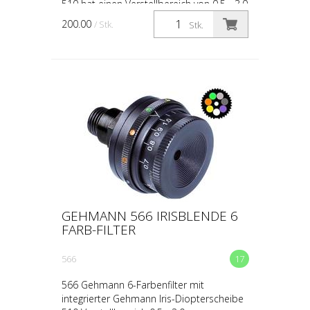
510 hat einen Verstellbereich von 0,5 - 3,0
mm (mehr als doppelt soviel als bisher)
200.00
/ Stk.
Stk.
Filterauswahl ...
GEHMANN 566 IRISBLENDE 6
FARB-FILTER
566
17
566 Gehmann 6-Farbenfilter mit
integrierter Gehmann Iris-Diopterscheibe