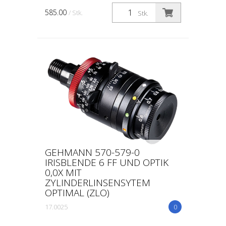
Einstellbereich von 0,5 - 3,0 mm 6-
585.00
/ Stk.
Stk.
Farbfilter aus planparallel gesch...
GEHMANN 570-579-0
IRISBLENDE 6 FF UND OPTIK
0,0X MIT
ZYLINDERLINSENSYTEM
OPTIMAL (ZLO)
17.0025
0
570-579-0 Gehmann 6-Farbenfilter mit