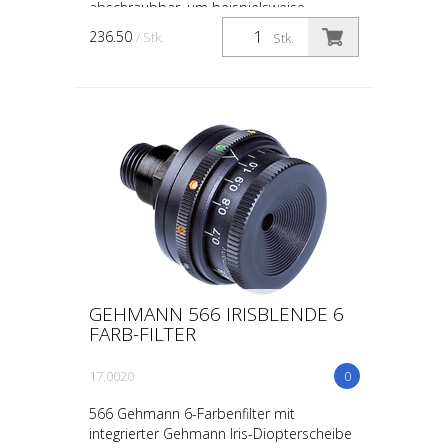
abschraubbar, um beispielsweise
Diopteroptiken anzubringen Einstell-Skala
236.50
/ Stk.
Stk.
lasergraviert zwei Polarisat...
GEHMANN 566 IRISBLENDE 6
FARB-FILTER
17.0020
0
566 Gehmann 6-Farbenfilter mit
integrierter Gehmann Iris-Diopterscheibe