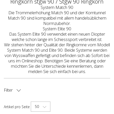
Ringkorn stgw 90 / Stgw 90 Ringkorn
System Match 90
Die Trommelerh
ö
hung Match 90 und der Korntunnel
Match 90 sind kompatibel mit allem handels
ü
blichem
Normzubeh
ö
r.
System Elite 90
Das System Elite 90 verwendet einen neuen Diopter
welche schon lange im Schiesssport verbreitet ist.
Wir stehen hinter der Qualit
ä
t der Ringkornne vom Modell
System Match 90 und Elite 90. Beide Systeme werden
von Wysswaffen gefertigt und befinden sich ab Sofort bei
uns im Onlineshop. Ben
ö
tigen Sie eine Beratung oder
m
ö
chten Sie die Unterschiede kennenlernen, dann
melden Sie sich einfach bei uns.
Filter
ART DER WAFFE
50
Artikel pro Seite
HERSTELLER