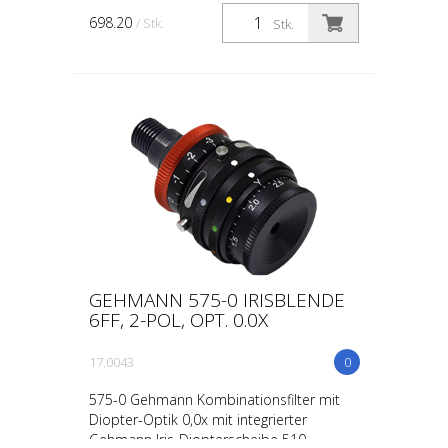
Iris-Diopterscheibe, Diopter-Optik 0,0x
698.20
/ Stk.
Stk.
(50300-0) und Zylinderlinsensystem-
Optimal (ZLO) vollständiger Brillenersatz
durch Kombinatio...
GEHMANN 575-0 IRISBLENDE
6FF, 2-POL, OPT. 0.0X
17.0043
0
575-0 Gehmann Kombinationsfilter mit
Diopter-Optik 0,0x mit integrierter
Gehmann Iris-Diopterscheibe 510