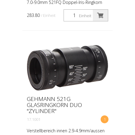
7.0-9.0mm 521FQ Doppel-Iris-Ringkorn
mit Stegen zur stufenlosen Regulierung
der Ringbreite mit separater
283.80
/ Einheit
Einheit
Einstellbarkeit des Innend...
GEHMANN 521G
GLASRINGKORN DUO
"ZYLINDER"
17.1001
1
Verstellbereich innen 2.9-4.9mm/aussen