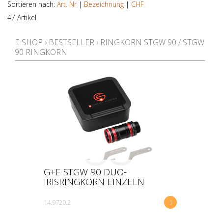
Sortieren nach:
Art. Nr
|
Bezeichnung
|
CHF
47 Artikel
KALIBER
E-SHOP
›
BESTSELLER
›
RINGKORN STGW 90 / STGW
90 RINGKORN
TEIL
MODELL
PREIS
G+E STGW 90 DUO-
IRISRINGKORN EINZELN
14.9720.2
1