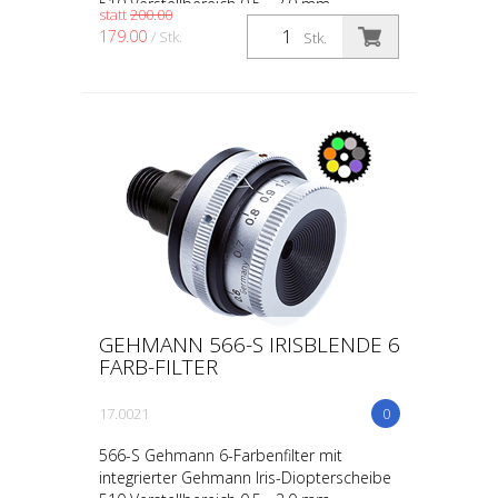
510 Verstellbereich 0,5 - 3,0 mm
statt
200.00
Filterauswahl für die Farben: Farbauswahl:
179.00
/ Stk.
Stk.
gelb, orange, hellgrün...
GEHMANN 566-S IRISBLENDE 6
FARB-FILTER
17.0021
0
566-S Gehmann 6-Farbenfilter mit
integrierter Gehmann Iris-Diopterscheibe