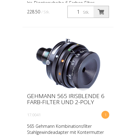
Iris-Diopterscheibe 6-Farben-Filter:
Auswahl ziwschen den folgenden Farben
228.50
/ Stk.
Stk.
für ein kontra...
GEHMANN 565 IRISBLENDE 6
FARB-FILTER UND 2-POLY
17.0041
1
565 Gehmann Kombinationsfilter
Stahlgewindeadapter mit Kontermutter