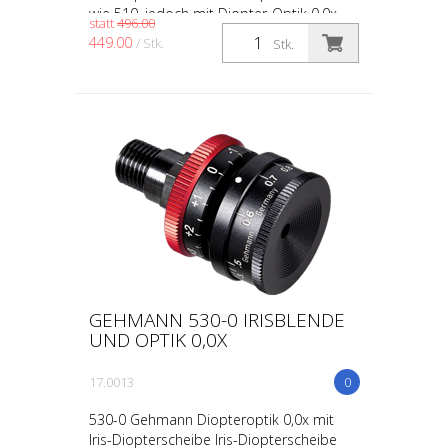
wie 510, jedoch mit Diopter-Optik 0,0x
statt
496.00
(ohne Vergrößerung) Beschreibung wie bei
449.00
/ Stk.
Stk.
50300-0
GEHMANN 530-0 IRISBLENDE
UND OPTIK 0,0X
17.0013
0
530-0 Gehmann Diopteroptik 0,0x mit
Iris-Diopterscheibe Iris-Diopterscheibe