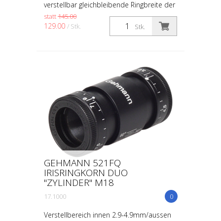
verstellbar gleichbleibende Ringbreite der
Iris von 1,5 mm Ausführung mit
statt
145.00
Querbalken
129.00
/ Stk.
Stk.
GEHMANN 521FQ
IRISRINGKORN DUO
"ZYLINDER" M18
17.1000
0
Verstellbereich innen 2.9-4.9mm/aussen