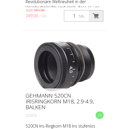
Revolutionäre Weltneuheit in der
Visiertechnik! Wir sind stolz, dass es uns
statt
391.00
gelungen ist, einen Traum des
349.00
/ Stk.
Stk.
Schießsports verwirklicht zu h...
GEHMANN 520CN
IRISRINGKORN M18, 2.9-4.9,
BALKEN
520CN
16
520CN Iris-Ringkorn M18 Iris stufenlos