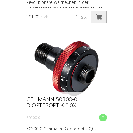
Revolutionäre Weltneuheit in der
Visiertechnik! Wir sind stolz, dass es uns
gelungen ist, einen Traum des
391.00
/ Stk.
Stk.
Schießsports verwirklicht zu h...
GEHMANN 50300-0
DIOPTEROPTIK 0,0X
50300-0
7
50300-0 Gehmann Diopteroptik 0,0x