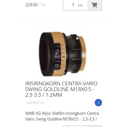
hellgrau, grau, dunkelgrau, C41 blue, C41
229.00
/ Stk.
Stk.
UV, gelb, grün, oran...
IRISRINGKORN CENTRA VARIO
SWING GOLDLINE M18X0.5 -
2.3-3.3 / 1.2MM
19604521G
0
WWB AG Wyss Waffen Irisringkorn Centra
Vario Swing Goldline M18x0.5 - 2.3-3.3 /
1.2mm für Stgw 90