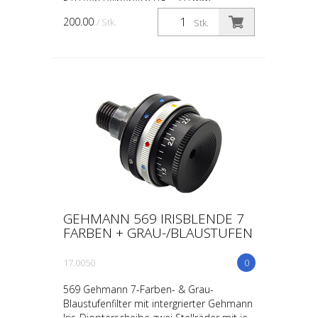
510 Verstellbereich 0,5 - 3,0 mm
Filterauswahl für die Farben: Farbauswahl:
200.00
/ Stk.
Stk.
gelb, orange, hellgr...
GEHMANN 569 IRISBLENDE 7
FARBEN + GRAU-/BLAUSTUFEN
17.0050
0
569 Gehmann 7-Farben- & Grau-
Blaustufenfilter mit intergrierter Gehmann
Iris-Diopterscheibe zwei Stellräder mit je