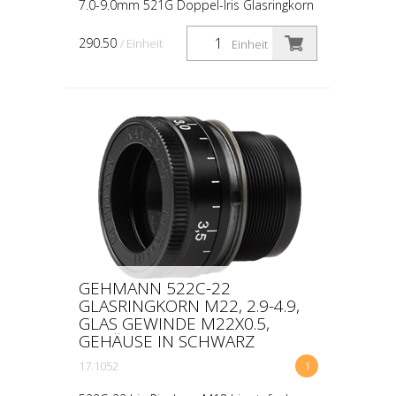
7.0-9.0mm 521G Doppel-Iris Glasringkorn
zur stufenlosen Regulierung der Ringbreite
mit separater Einstellbarkeit des
290.50
/ Einheit
Einheit
Innendurchmess...
GEHMANN 522C-22
GLASRINGKORN M22, 2.9-4.9,
GLAS GEWINDE M22X0.5,
GEHÄUSE IN SCHWARZ
17.1052
1