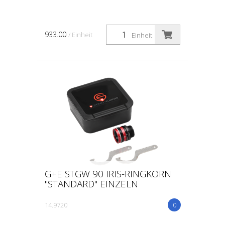
933.00
/ Einheit
Einheit
G+E STGW 90 IRIS-RINGKORN
"STANDARD" EINZELN
14.9720
0