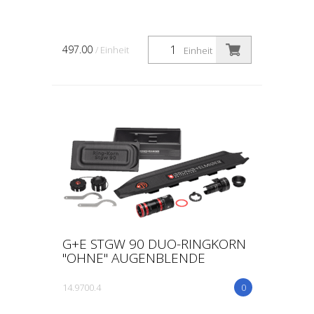
497.00
/ Einheit
Einheit
G+E STGW 90 DUO-RINGKORN
"OHNE" AUGENBLENDE
14.9700.4
0