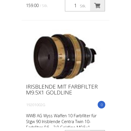
159.00
/ Stk.
Stk.
IRISBLENDE MIT FARBFILTER
M9.5X1 GOLDLINE
19201002G
0
WWB AG Wyss Waffen 10 Farbfilter für
Stgw 90 Irisblende Centra Twin 10-
Farbfilter 0.5 - 3.0 Goldline M9.5x1