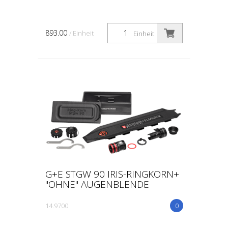
893.00
/ Einheit
Einheit
G+E STGW 90 IRIS-RINGKORN+
"OHNE" AUGENBLENDE
14.9700
0