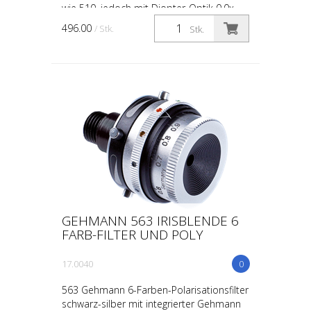
wie 510, jedoch mit Diopter-Optik 0,0x
(ohne Vergrößerung) Beschreibung wie bei
496.00
/ Stk.
Stk.
50300-0 Gewind...
GEHMANN 563 IRISBLENDE 6
FARB-FILTER UND POLY
17.0040
0
563 Gehmann 6-Farben-Polarisationsfilter
schwarz-silber mit integrierter Gehmann