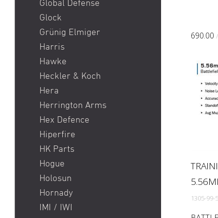
Global Defense
Glock
Grünig Elmiger
690.00
Harris
Hawke
Heckler & Koch
Hera
Herrington Arms
Hex Defence
Hiperfire
HK Parts
Hogue
TRAIN
Holosun
5.56M
Hornady
1305-99-
IMI / IWI
BATTL