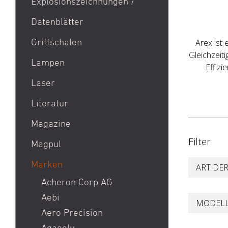
Explosionszeichnungen /
Aktion Bester Preis
Datenblätter
AR 15
B&T Print-X
Griffschalen
Arex ist
Gleichzeit
CZ Shadow 2 / CZ SP 01 /
Lampen
Effiz
CZ 75 / CZ TS
Laser
Eotech EXPS3 / Eotech
EXPS2
Literatur
Glock 19 / Glock 17
Magazine
Glock 48 / Glock 43X
Filter
Magpul
Heckler & Koch MP5 /
Heckler & Koch SP5
Marken
ART DE
Heckler & Koch MR223 /
Acheron Corp AG
Heckler & Koch 416
Aebi
MODEL
Holosun HS510C / Holosun
Aero Precision
407C