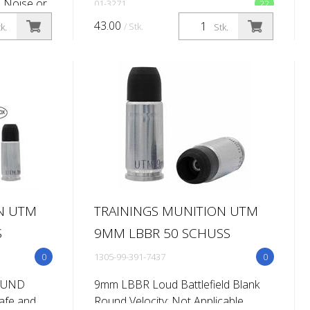
o Noise or
01-3271
22
cticing
43.00
/ Stk.
k.
Stk.
 take-
tive areas
N UTM
TRAININGS MUNITION UTM
S
9MM LBBR 50 SCHUSS
0
1305-99-391-7437
0
OUND
9mm LBBR Loud Battlefield Blank
Safe and
Round Velocity: Not Applicable