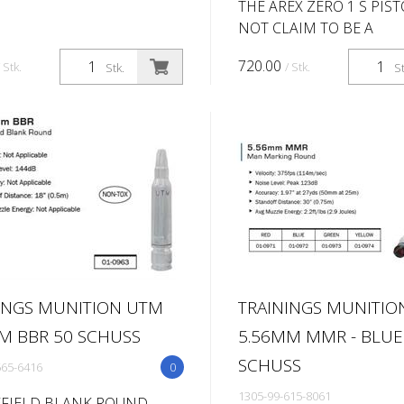
THE AREX ZERO 1 S PIS
NOT CLAIM TO BE A
REVOLUTIONARY BREA
720.00
/ Stk.
/ Stk.
Stk.
St
BUT YOU WILL FIND IT
REPRESENTS A DEFINITI
EVOLUTIONARY STEP I
HANDGUN DESIGN AND 
INGS MUNITION UTM
TRAININGS MUNITIO
M BBR 50 SCHUSS
5.56MM MMR - BLUE
SCHUSS
565-6416
0
1305-99-615-8061
EFIELD BLANK ROUND