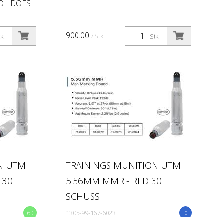
TOL DOES
KTHROUGH
900.00
/ Stk.
k.
Stk.
VE
N MODERN
MAN...
N UTM
TRAININGS MUNITION UTM
 30
5.56MM MMR - RED 30
SCHUSS
60
1305-99-167-6023
0