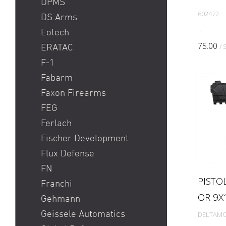
DPMS
602472
DS Arms
Eotech
Perfekt 
geeigne
75.00
/ 
ERATAC
Modell
F-1
There i
Fabarm
training
Faxon Firearms
FEG
Ferlach
Fischer Development
Flux Defense
FN
PISTO
Franchi
OR 9
Gehmann
Geissele Automatics
DELTAM