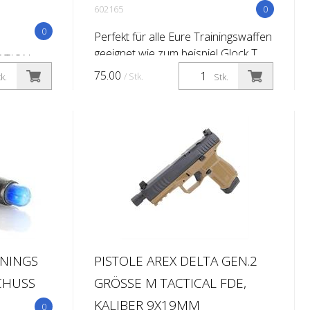
602165
0
0
Perfekt für alle Eure Trainingswaffen
geeignet wie zum beispiel Glock T
LATION.
Modelle. SIMULATION. EXPANDED
sheriff in
75.00
/ Stk.
k.
Stk.
There is a new sheriff in your MOUT
 MT-X.
training town; MT-X. Goodbye to ...
y and
ng
ININGS
PISTOLE AREX DELTA GEN.2
CHUSS
GRÖSSE M TACTICAL FDE,
KALIBER 9X19MM
0