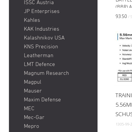
ISSC Austria
(BBR) A
JP Enterprises
Realist
93.50
/ 
Kahles
Simulat
during 
KAK Industries
“active 
Kalashnikov USA
KNS Precision
Leatherman
LMT Defence
Magnum Research
Magpul
Mauser
TRAIN
Maxim Defense
5.56M
MEC
SCHUS
Mec-Gar
1305-99-
Mepro