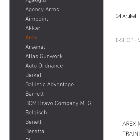
Agaoglu
Pistole
Agency Arms
Red Dot
54 Artikel
Aimpoint
Ringkorn stgw 90 / Stgw
Akkar
90 Ringkorn
Arex
E-SHOP
›
Sig P210 / Sig P49
Arsenal
Sig P226 / Sig P228
Atlas Gunwork
Sig P320 Legion / Sig
Auto Ordnance
P320 AXG
Baikal
Sig P320 M17 / Sig P320
Ballistic Advantage
M18
Barrett
Sig P322
BCM Bravo Company MFG
Sig P365 / Sig P365XL
Belgisch
Sig Sauer MCX / Sig Sauer
Benelli
AREX 
MPX
Beretta
TRAIN
SIG SG 551 / SIG SG 552 /