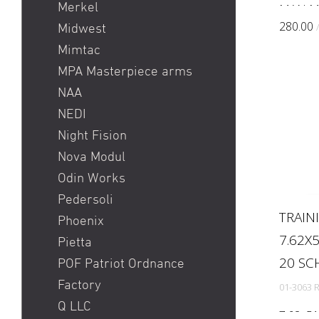
Merkel
MAN M
Non-Let
280.00
Midwest
Force-o
Mimtac
States 
MPA Masterpiece arms
Man Ma
NAA
loose an
NEDI
Night Fision
Nova Modul
Odin Works
Pedersoli
TRAIN
Phoenix
7.62X
Pietta
20 SC
POF Patriot Ordnance
Factory
01-3063 
Q LLC
7.62x5