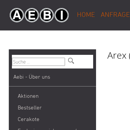
HOME
ANFRAGE
Arex 
Aebi - Über uns
Aktionen
Bestseller
1911
Cerakote
9mm Para / 9x19 Munition