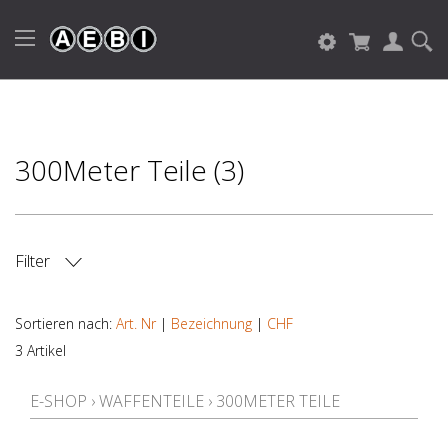
300Meter Teile (3)
Filter
ART DER WAFFE
Sortieren nach:
Art. Nr
|
Bezeichnung
|
CHF
3 Artikel
HERSTELLER
E-SHOP
›
WAFFENTEILE
›
300METER TEILE
KALIBER