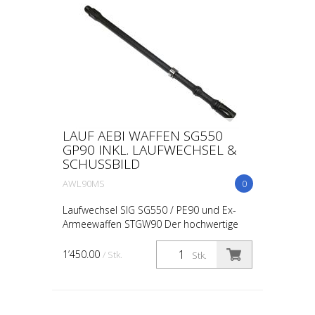
LAUF AEBI WAFFEN SG550
GP90 INKL. LAUFWECHSEL &
SCHUSSBILD
AWL90MS
0
Laufwechsel SIG SG550 / PE90 und Ex-
Armeewaffen STGW90 Der hochwertige
SG550 Lauf von Aebi Waffen kombiniert
erstklassige geschmiedete Rohlinge eines
1’450.00
/ Stk.
Stk.
renommierten Herstel...