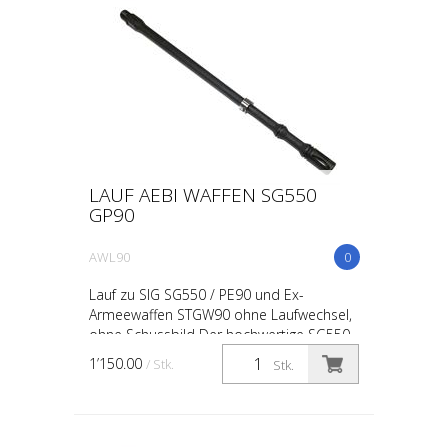
LAUF AEBI WAFFEN SG550
GP90
AWL90
0
Lauf zu SIG SG550 / PE90 und Ex-
Armeewaffen STGW90 ohne Laufwechsel,
ohne Schussbild Der hochwertige SG550
Lauf von Aebi Waffen kombiniert
1’150.00
/ Stk.
Stk.
erstklassige geschmiedete Rohli...