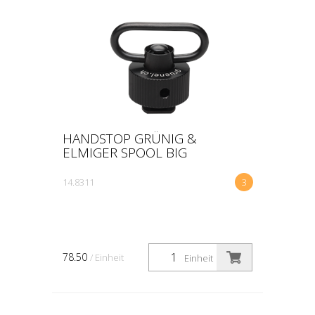
TEIL
PREIS
HANDSTOP GRÜNIG &
ELMIGER SPOOL BIG
14.8311
3
78.50
/ Einheit
Einheit