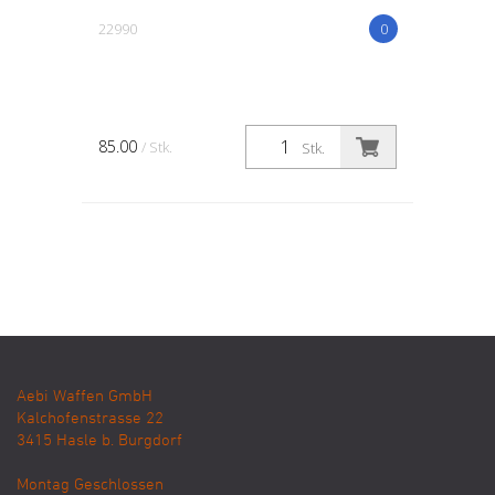
22990
0
85.00
/ Stk.
Stk.
Aebi Waffen GmbH
Kalchofenstrasse 22
3415
Hasle b. Burgdorf
Montag Geschlossen