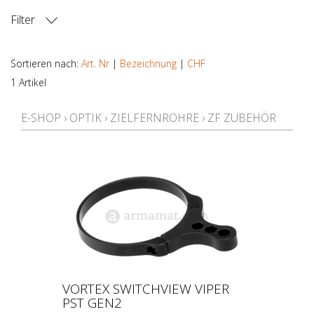
Filter
HERSTELLER
Sortieren nach:
Art. Nr
|
Bezeichnung
|
CHF
1 Artikel
PREIS
E-SHOP
›
OPTIK
›
ZIELFERNROHRE
›
ZF ZUBEHÖR
VORTEX SWITCHVIEW VIPER
PST GEN2