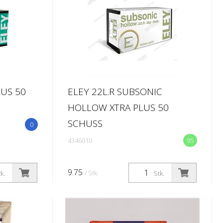
LUS 50
ELEY 22L.R SUBSONIC
HOLLOW XTRA PLUS 50
SCHUSS
0
4346010
95
9.75
/ Stk.
k.
Stk.