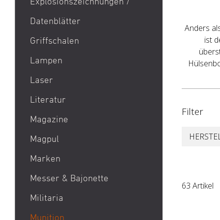
Explosionszeichnungen /
Aktion Bester Preis
Datenblätter
AR 15
Anders al
B&T Print-X
ist 
Griffschalen
übers
CZ Shadow 2 / CZ SP 01 /
Lampen
Hülsenbo
CZ 75 / CZ TS
Laser
Eotech EXPS3 / Eotech
EXPS2
Literatur
Filter
Glock 19 / Glock 17
Magazine
Glock 48 / Glock 43X
HERSTE
Magpul
Heckler & Koch MP5 /
Heckler & Koch SP5
Marken
Heckler & Koch MR223 /
Acheron Corp AG
Messer & Bajonette
63 Artikel
Heckler & Koch 416
Aebi
Militaria
Holosun HS510C / Holosun
Aero Precision
407C
Munition