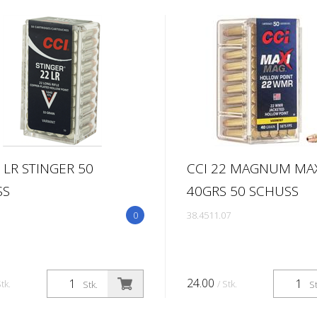
2 LR STINGER 50
CCI 22 MAGNUM MA
SS
40GRS 50 SCHUSS
0
38.4511.07
24.00
Stk.
/ Stk.
Stk.
St