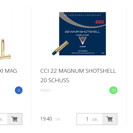
XI MAG
CCI 22 MAGNUM SHOTSHELL
20 SCHUSS
0
00025
75
19.40
/ Stk.
k.
Stk.