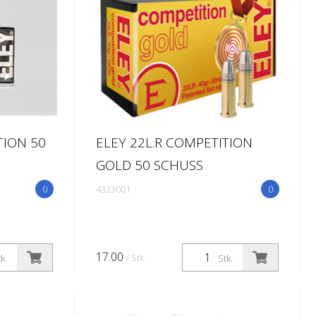
TION 50
ELEY 22L.R COMPETITION
GOLD 50 SCHUSS
0
4323001
0
17.00
/ Stk.
k.
Stk.