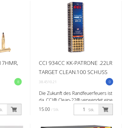
.17HMR,
CCI 934CC KK-PATRONE .22LR
TARGET CLEAN.100 SCHUSS
8
38.4510.21
0
Die Zukunft des Randfeuerfeuers ist
da. CCI® Clean-22® verwendet eine
exklusive Polymer-
15.00
/ Stk.
k.
Stk.
Geschossbeschichtung, um die
Kupfer- und Bleiverschmutzung im
Lauf erheblich zu re...