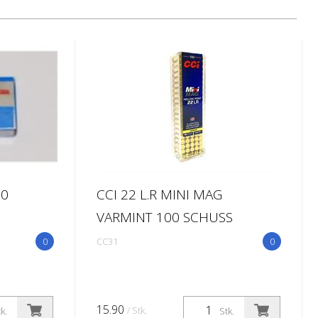
50
CCI 22 L.R MINI MAG
VARMINT 100 SCHUSS
0
CC31
0
15.90
/ Stk.
k.
Stk.