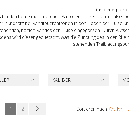
Randfeuerpatro
s bei den heute meist üblichen Patronen mit zentral im Hülse
der Zündsatz bei Randfeuerpatronen in den Boden der Hülse und
tehenden, hohlen Randes der Hülse eingegossen. Durch Aufsch
dens wird dieser gequetscht, was die Zündung des in der Rille 
stehenden Treibladungspulv
LLER
KALIBER
MO
1
2
Sortieren nach:
Art. Nr
|