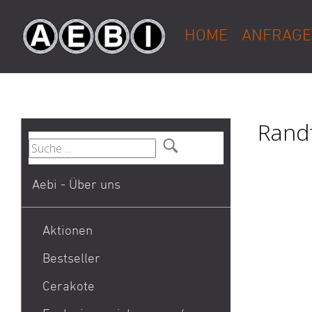
HOME
ANFRAGE
Rand
Aebi - Über uns
Aktionen
Bestseller
1911
Cerakote
9mm Para / 9x19 Munition