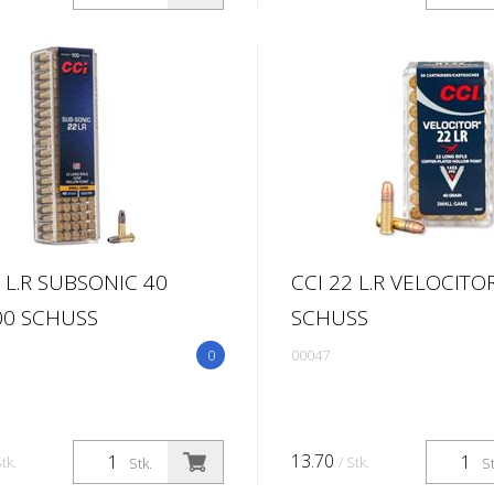
2 L.R SUBSONIC 40
CCI 22 L.R VELOCITO
00 SCHUSS
SCHUSS
0
00047
13.70
Stk.
/ Stk.
Stk.
St