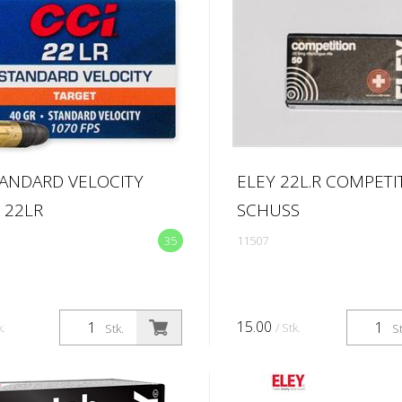
ung, was sie zu einer
TANDARD VELOCITY
ELEY 22L.R COMPETI
 22LR
SCHUSS
35
11507
15.00
k.
/ Stk.
Stk.
St