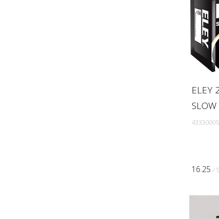
Merkel
Midwest
Mimtac
MPA Masterpiece arms
NAA
NEDI
ELEY 
Night Fision
SLOW 
Nova Modul
Odin Works
4333000S
Pedersoli
Phoenix
Pietta
16.25
/ 
POF Patriot Ordnance
Factory
Q LLC