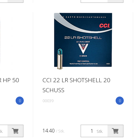
R HP 50
CCI 22 LR SHOTSHELL 20
SCHUSS
0
00039
0
14.40
/ Stk.
k.
Stk.