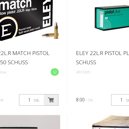
22L.R MATCH PISTOL
ELEY 22L.R PISTOL P
50 SCHUSS
SCHUSS
low
52
4331005
8.00
Stk.
/ Stk.
Stk.
St