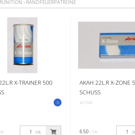
MUNITION
›
RANDFEUERPATRONE
22L.R X-TRAINER 500
AKAH 22L.R X-ZONE 
SS
SCHUSS
0
421544
6.50
Stk.
/ Stk.
Stk.
St