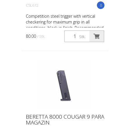
C5L672
0
Competition steel trigger with vertical
checkering for maximum grip in all
conditions, black in finish. Recommended
for competition use. The perfect Length
80.00
/ Stk.
Stk.
of Pull: Curve...
BERETTA 8000 COUGAR 9 PARA
MAGAZIN