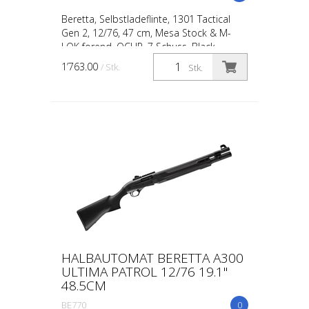
Beretta, Selbstladeflinte, 1301 Tactical
Gen 2, 12/76, 47 cm, Mesa Stock & M-
LOK forend, OCHP, 7 Schuss, Black
1’763.00
/ Stk.
Stk.
HALBAUTOMAT BERETTA A300
ULTIMA PATROL 12/76 19.1"
48.5CM
BE770
0