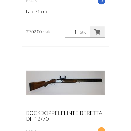
BE4251
0
Lauf 71 cm
2’702.00
/ Stk.
Stk.
BOCKDOPPELFLINTE BERETTA
DF 12/70
F2312
1