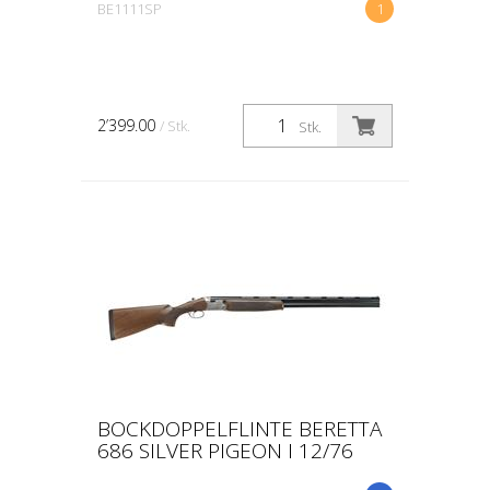
BE1111SP
1
2’399.00
/ Stk.
Stk.
BOCKDOPPELFLINTE BERETTA
686 SILVER PIGEON I 12/76