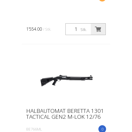
1’554.00
/ Stk.
Stk.
HALBAUTOMAT BERETTA 1301
TACTICAL GEN2 M-LOK 12/76
BE766ML
0