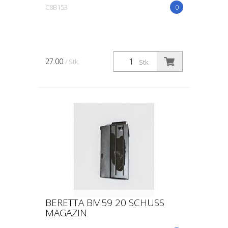
C8B153
0
27.00
/ Stk.
Stk.
BERETTA BM59 20 SCHUSS
MAGAZIN