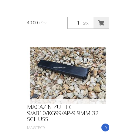
40.00
/ Stk.
Stk.
MAGAZIN ZU TEC
9/AB10/KG99/AP-9 9MM 32
SCHUSS
MAGTEC9
0