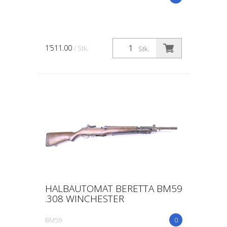
1’511.00
/ Stk.
Stk.
HALBAUTOMAT BERETTA BM59
.308 WINCHESTER
BM59
0