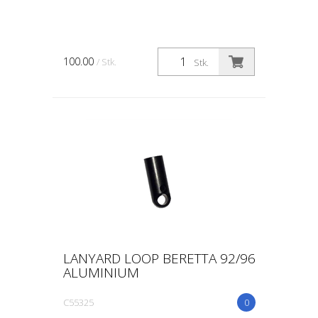
100.00
/ Stk.
Stk.
LANYARD LOOP BERETTA 92/96
ALUMINIUM
C55325
0