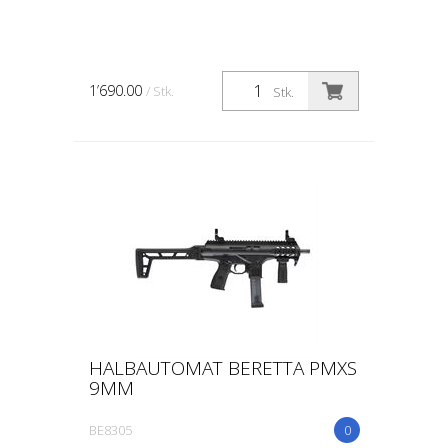
1’690.00
/ Stk.
Stk.
HALBAUTOMAT BERETTA PMXS
9MM
BE8305
0