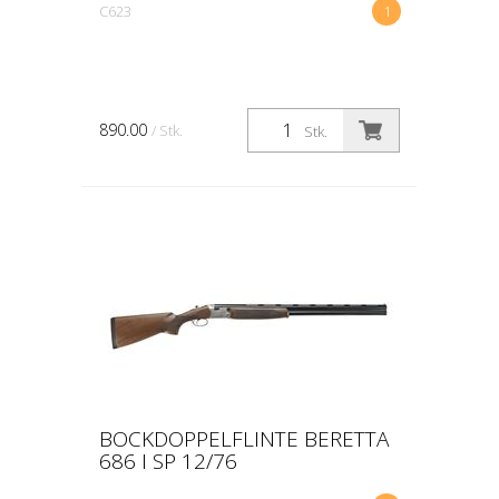
C623
1
890.00
/ Stk.
Stk.
BOCKDOPPELFLINTE BERETTA
686 I SP 12/76