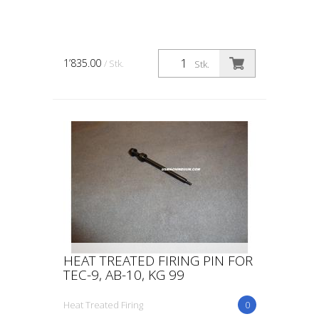
1’835.00
/ Stk.
Stk.
HEAT TREATED FIRING PIN FOR
TEC-9, AB-10, KG 99
Heat Treated Firing
0