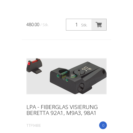
480.00
/ Stk.
Stk.
LPA - FIBERGLAS VISIERUNG
BERETTA 92A1, M9A3, 98A1
TTF94BE
0