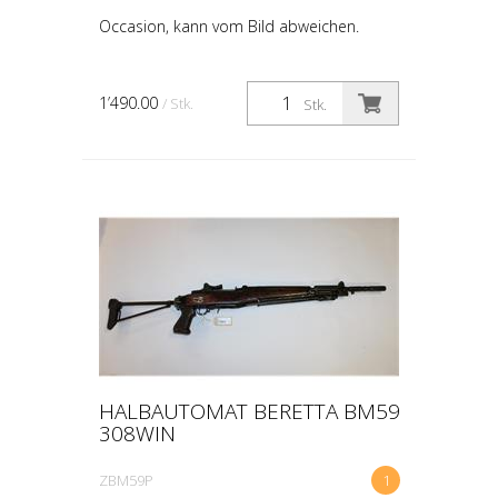
Occasion, kann vom Bild abweichen.
1’490.00
/ Stk.
Stk.
HALBAUTOMAT BERETTA BM59
308WIN
ZBM59P
1