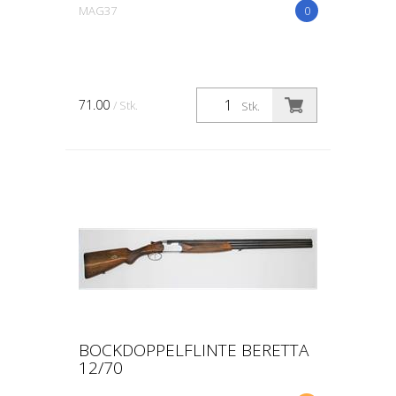
MAG37
0
71.00
/ Stk.
Stk.
BOCKDOPPELFLINTE BERETTA
12/70