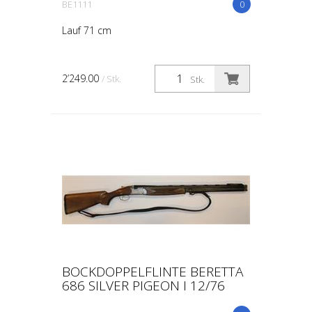
BE1111
0
Lauf 71 cm
2’249.00
/ Stk.
Stk.
BOCKDOPPELFLINTE BERETTA
686 SILVER PIGEON I 12/76