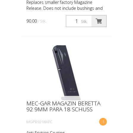
Replaces smaller factory Magazine
Release. Does not include bushings and
spring. Requires re-use of your bushings
and spring. fits both Models 92 and 96.
90.00
/ Stk.
Stk.
Black finishing.
MEC-GAR MAGAZIN BERETTA
92 9MM PARA 18 SCHUSS
MGPB9218AFC
1
Anti Friction Coating