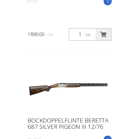
F3717
0
1’890.00
/ Stk.
Stk.
BOCKDOPPELFLINTE BERETTA
687 SILVER PIGEON III 12/76