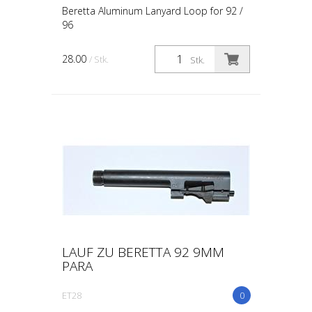
Beretta Aluminum Lanyard Loop for 92 /
96
28.00
/ Stk.
Stk.
LAUF ZU BERETTA 92 9MM
PARA
ET28
0