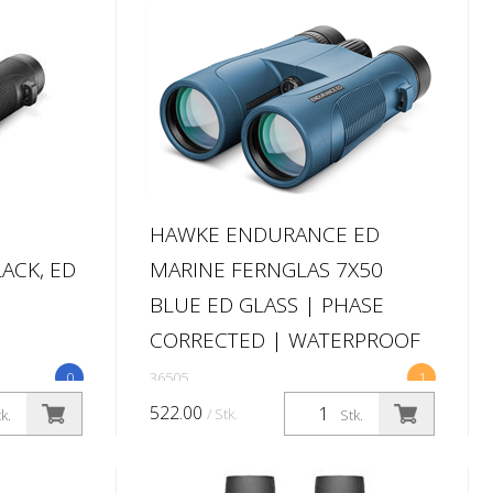
HAWKE ENDURANCE ED
ACK, ED
MARINE FERNGLAS 7X50
BLUE ED GLASS | PHASE
CORRECTED | WATERPROOF
0
36505
1
522.00
/ Stk.
k.
Stk.