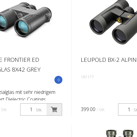
 FRONTIER ED
LEUPOLD BX-2 ALPIN
LAS 8X42 GREY
181177
0
ialglas mit sehr niedrigem
rt Dielectric Coatings
increased light reflectivity
399.00
/ Stk.
/ Stk.
Stk.
St
ichtvergütung der Linsen
erung mit 1,5 Umdrehungen