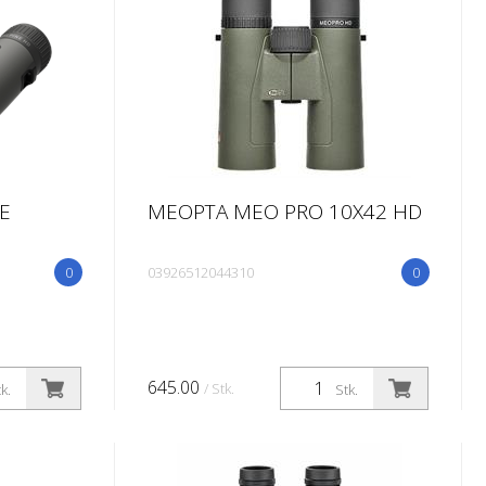
E
MEOPTA MEO PRO 10X42 HD
0
03926512044310
0
645.00
/ Stk.
k.
Stk.