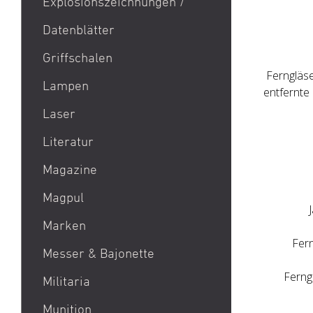
Explosionszeichnungen /
Aktion Bester Preis
Datenblätter
AR 15
B&T Print-X
Griffschalen
Ferngläse
CZ Shadow 2 / CZ SP 01 /
Lampen
entfernte
CZ 75 / CZ TS
Laser
Eotech EXPS3 / Eotech
EXPS2
Literatur
Glock 19 / Glock 17
Magazine
Glock 48 / Glock 43X
Magpul
Heckler & Koch MP5 /
Heckler & Koch SP5
Marken
Fern
Heckler & Koch MR223 /
Acheron Corp AG
Messer & Bajonette
Heckler & Koch 416
Aebi
Ferng
Militaria
Holosun HS510C / Holosun
Aero Precision
407C
Munition