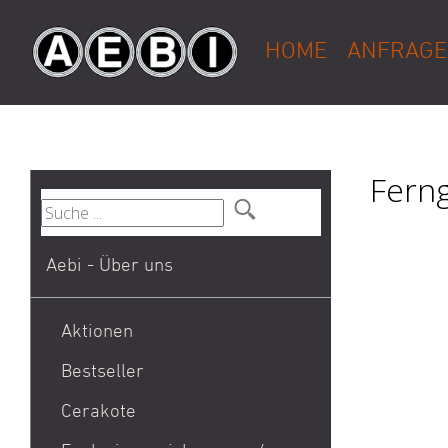
HOME
ANFRAGE
Ferng
Aebi - Über uns
Aktionen
Bestseller
1911
Cerakote
9mm Para / 9x19 Munition