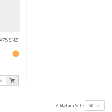
X75 SNZ
1
k.
50
Artikel pro Seite