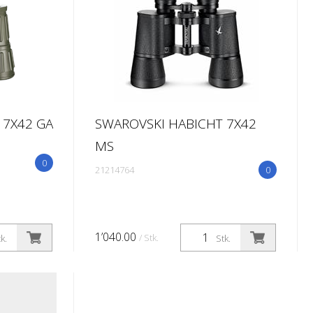
 7X42 GA
SWAROVSKI HABICHT 7X42
MS
0
21214764
0
1’040.00
/ Stk.
k.
Stk.