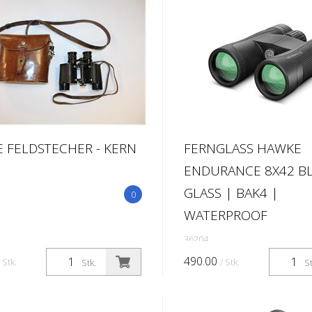
 FELDSTECHER - KERN
FERNGLASS HAWKE
ENDURANCE 8X42 BL
GLASS | BAK4 |
0
WATERPROOF
36204
490.00
/ Stk.
/ Stk.
Stk.
St