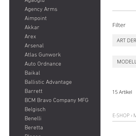
Agaoglu
Pistole
Agency Arms
Red Dot
Aimpoint
Filter
Ringkorn stgw 90 / Stgw
Akkar
90 Ringkorn
Arex
ART DE
Sig P210 / Sig P49
Arsenal
Sig P226 / Sig P228
Atlas Gunwork
Sig P320 Legion / Sig
MODEL
Auto Ordnance
P320 AXG
Baikal
Sig P320 M17 / Sig P320
Ballistic Advantage
M18
Barrett
15 Artikel
Sig P322
BCM Bravo Company MFG
Sig P365 / Sig P365XL
Belgisch
E-SHOP
›
Sig Sauer MCX / Sig Sauer
Benelli
MPX
Beretta
SIG SG 551 / SIG SG 552 /