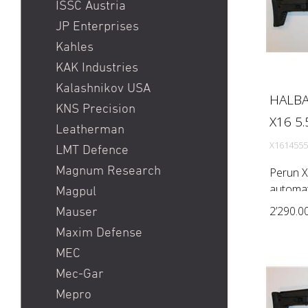
ISSC Austria
JP Enterprises
Kahles
KAK Industries
Kalashnikov USA
HALBA
KNS Precision
X16 5.
Leatherman
X1614555
LMT Defence
Magnum Research
Perun X
automati
Magpul
Rem) Bar
2’290.0
Mauser
1:7'') P
Maxim Defense
Brand Fl
MEC
Mec-Gar
Mepro