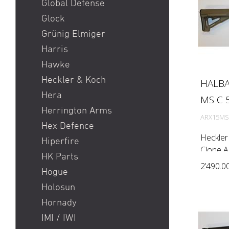
Global Defense
Glock
Grünig Elmiger
Harris
Hawke
Heckler & Koch
HALBA
Hera
MS C 5
Herrington Arms
ARX15MS
Hex Defence
Heckle
Hiperfire
Clone 
HK Parts
automati
2’490.0
Hogue
Rem) Bar
1:7'') M
Holosun
handgua
Hornady
IMI / IWI