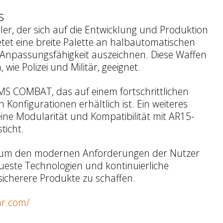
s
ler, der sich auf die Entwicklung und Produktion
tet eine breite Palette an halbautomatischen
d Anpassungsf
ä
higkeit auszeichnen. Diese Waffen
, wie Polizei und Milit
ä
r, geeignet.
-MS COMBAT, das auf einem fortschrittlichen
n Konfigurationen erh
ä
ltlich ist. Ein weiteres
ine Modularit
ä
t und Kompatibilit
ä
t mit AR15-
icht.
, um den modernen Anforderungen der Nutzer
este Technologien und kontinuierliche
icherere Produkte zu schaffen.
ar.com/