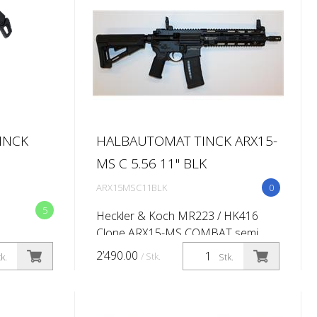
INCK
HALBAUTOMAT TINCK ARX15-
MS C 5.56 11'' BLK
ARX15MSC11BLK
0
5
Heckler & Koch MR223 / HK416
Clone ARX15-MS COMBAT semi
automatic rifle Caliber: 5.56x45 (.223
2’490.00
/ Stk.
k.
Stk.
Rem) Barrel length:11'' (Twist rate
1:7'') M-lok 416 -10,5'' QD -
handguard...