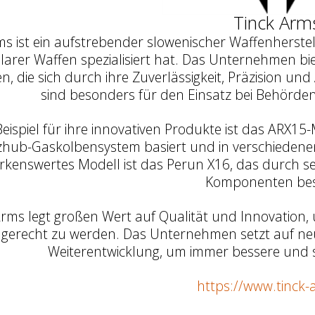
Tinck Arm
ms ist ein aufstrebender slowenischer Waffenherstel
arer Waffen spezialisiert hat. Das Unternehmen bie
, die sich durch ihre Zuverl
ä
ssigkeit, Pr
ä
zision un
sind besonders f
ü
r den Einsatz bei Beh
ö
rden
eispiel f
ü
r ihre innovativen Produkte ist das ARX15
zhub-Gaskolbensystem basiert und in verschiedene
kenswertes Modell ist das Perun X16, das durch se
Komponenten best
Arms legt gro
ß
en Wert auf Qualit
ä
t und Innovation
gerecht zu werden. Das Unternehmen setzt auf neu
Weiterentwicklung, um immer bessere und s
https://www.tinck-