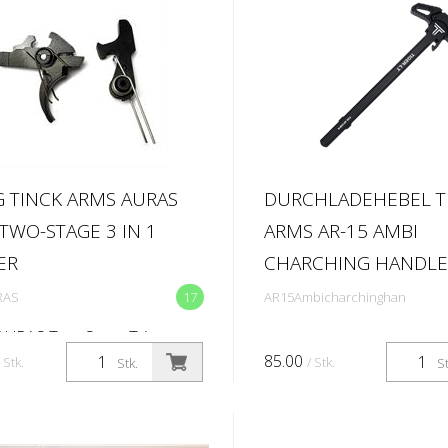
 TINCK ARMS AURAS
DURCHLADEHEBEL T
 TWO-STAGE 3 IN 1
ARMS AR-15 AMBI
ER
CHARCHING HANDLE
RAS
17
AR15Ambicharchinghan
AURAS Two-Stage Trigger
CK AURAS is a precision-
85.00
/ Stk.
/ Stk.
Stk.
St
red two-stage trigger system
d for maximum control,
and operational flexibility.