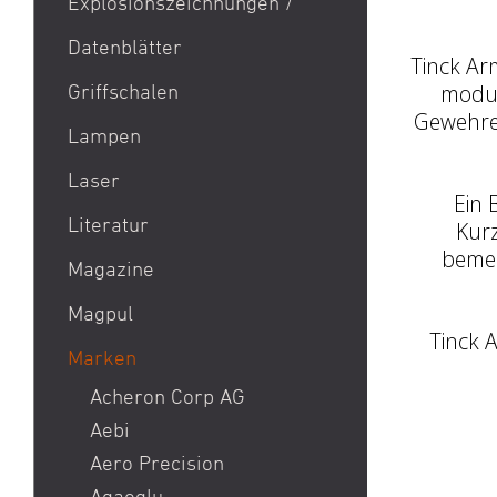
Explosionszeichnungen /
Aktion Bester Preis
Datenblätter
AR 15
Tinck Ar
B&T Print-X
modul
Griffschalen
Gewehren
CZ Shadow 2 / CZ SP 01 /
Lampen
CZ 75 / CZ TS
Laser
Eotech EXPS3 / Eotech
Ein B
EXPS2
Literatur
Kur
Glock 19 / Glock 17
bemer
Magazine
Glock 48 / Glock 43X
Magpul
Heckler & Koch MP5 /
Tinck 
Heckler & Koch SP5
Marken
Heckler & Koch MR223 /
Acheron Corp AG
Heckler & Koch 416
Aebi
Holosun HS510C / Holosun
Aero Precision
407C