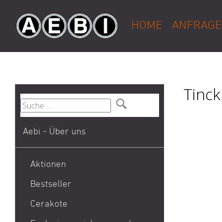
HOME
ANFRAGE
Tinck
Aebi - Über uns
Aktionen
Bestseller
1911
Cerakote
9mm Para / 9x19 Munition