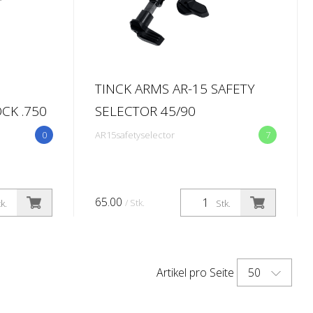
TINCK ARMS AR-15 SAFETY
CK .750
SELECTOR 45/90
0
AR15safetyselector
7
65.00
/ Stk.
k.
Stk.
50
Artikel pro Seite