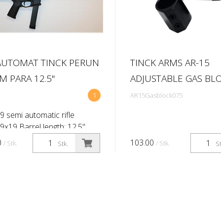
UTOMAT TINCK PERUN
TINCK ARMS AR-15
 PARA 12.5''
ADJUSTABLE GAS BLO
1
AR15Gasblock075
9 semi automatic rifle
 9x19 Barrel length: 12,5''
ate 1:10'') Primary sighti ng
0
103.00
/ Stk.
/ Stk.
Stk.
St
 No Brand Flip up Shoulder
Masada Folding stock Maga...