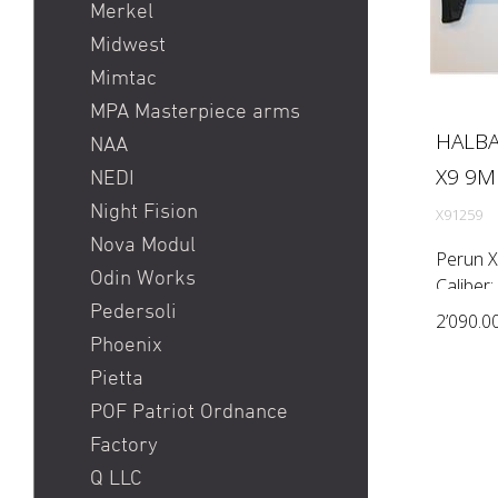
Merkel
Midwest
Mimtac
MPA Masterpiece arms
HALBA
NAA
X9 9MM
NEDI
Night Fision
X91259
Nova Modul
Perun X
Odin Works
Caliber:
Pedersoli
(Twist r
2’090.0
system:
Phoenix
stock: 
Pietta
POF Patriot Ordnance
Factory
Q LLC