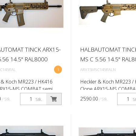
UTOMAT TINCK ARX15-
HALBAUTOMAT TINCK
.56 14.5'' RAL8000
MS C 5.56 14.5'' RAL
C145RAL
1
ARX15MSC145RALN
r & Koch MR223 / HK416
Heckler & Koch MR223 /
ARX15-MS COMBAT semi
Clone ARX15-MS COMBA
c rifle Caliber: 5.56x45 (.223
automatic rifle Caliber: 5.
0
2’590.00
/ Stk.
/ Stk.
Stk.
St
rel length:14.5'' (Twist rate
Rem) Barrel length:14.5'' (
-lok 416 -10,5'' QD -
1:7'') M-lok 416 -13,5'' QD 
...
handgua...