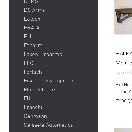
DPMS
Unlike...
DS Arms
Eotech
ERATAC
F-1
Fabarm
HALBA
Faxon Firearms
MS C 5
FEG
Ferlach
ARX15MS
Fischer Development
Heckle
Flux Defense
Clone 
FN
automatI
2’490.0
Rem) Bar
Franchi
1:7'') M
Gehmann
handgua
Geissele Automatics