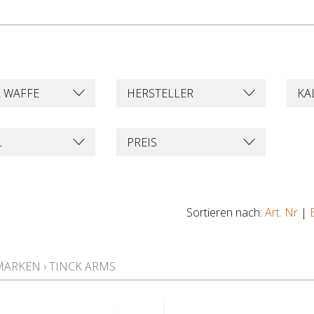
R WAFFE
HERSTELLER
KA
L
PREIS
Sortieren nach:
Art. Nr
|
MARKEN
›
TINCK ARMS