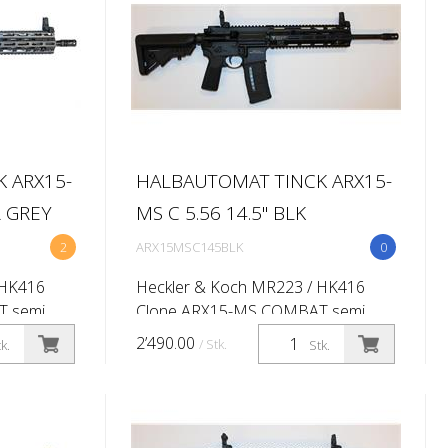
 ARX15-
HALBAUTOMAT TINCK ARX15-
R GREY
MS C 5.56 14.5'' BLK
2
ARX15MSC145BLK
0
 HK416
Heckler & Koch MR223 / HK416
T semi
Clone ARX15-MS COMBAT semi
56x45 (.223
automatic rifle Caliber: 5.56x45 (.223
2’490.00
/ Stk.
k.
Stk.
ist rate
Rem) Barrel length:14.5'' (Twist rate
-
1:7'') M-lok 416 -10,5'' QD -
handgua...