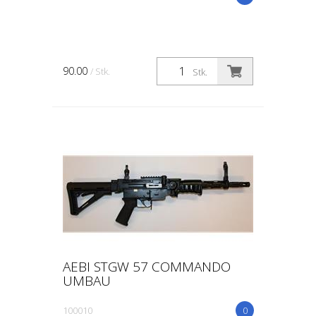
90.00
/ Stk.
Stk.
AEBI STGW 57 COMMANDO
UMBAU
100010
0