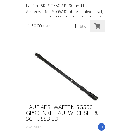
Lauf zu SIG SG550 / PE90 und Ex-
Armeewaffen STGW90 ohne Laufwechsel,
ohne Schussbild Der hochwertige SG550
Lauf von Aebi Waffen kombiniert
1’150.00
/ Stk.
Stk.
erstklassige geschmiedete Rohli...
LAUF AEBI WAFFEN SG550
GP90 INKL. LAUFWECHSEL &
SCHUSSBILD
AWL90MS
0