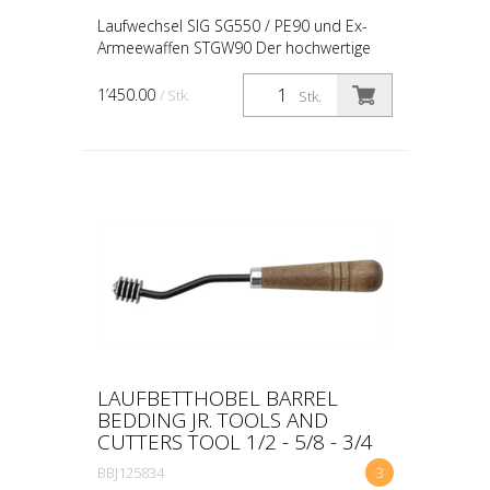
Laufwechsel SIG SG550 / PE90 und Ex-
Armeewaffen STGW90 Der hochwertige
SG550 Lauf von Aebi Waffen kombiniert
erstklassige geschmiedete Rohlinge eines
1’450.00
/ Stk.
Stk.
renommierten Herstel...
LAUFBETTHOBEL BARREL
BEDDING JR. TOOLS AND
CUTTERS TOOL 1/2 - 5/8 - 3/4
BBJ125834
3