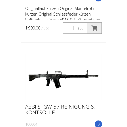
Originallauf kürzen Original Mantelrohr
kürzen Original Schliessfeder kürzen
Kolbenhals kürzen AR15 Schaft montieren
Picatinny Schiene Montieren Brünieren
1’990.00
/ Stk.
Stk.
oder Beschichte...
AEBI STGW 57 REINIGUNG &
KONTROLLE
100004
0