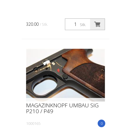
320.00
/ Stk.
Stk.
MAGAZINKNOPF UMBAU SIG
P210 / P49
1000165
0