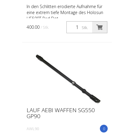
In den Schlitten erodierte Aufnahme für
eine extrem tiefe Montage des Holosun
HE509T Red Dot
400.00
/ Stk.
Stk.
LAUF AEBI WAFFEN SG550
GP90
AWL90
0