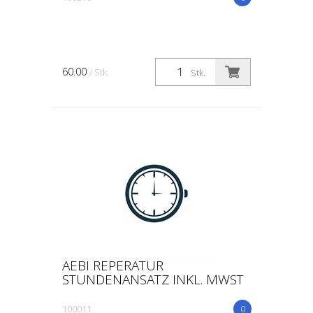
60.00
/ Stk.
Stk.
AEBI REPERATUR
STUNDENANSATZ INKL. MWST
100011
0