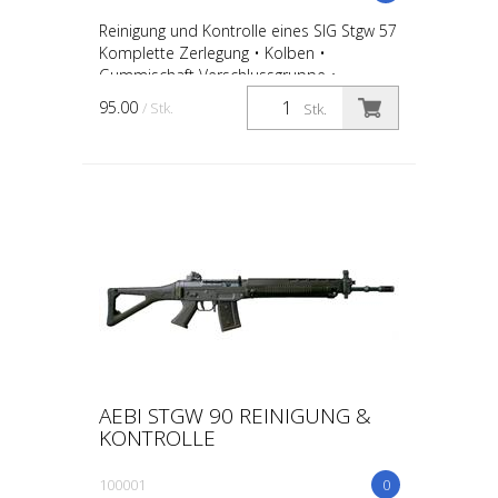
Reinigung und Kontrolle eines SIG Stgw 57
Komplette Zerlegung • Kolben •
Gummischaft Verschlussgruppe •
Verschlusskopf • Wippen • Rollen • Feder
95.00
/ Stk.
Stk.
• Patronenhalter • Auswer...
AEBI STGW 90 REINIGUNG &
KONTROLLE
100001
0