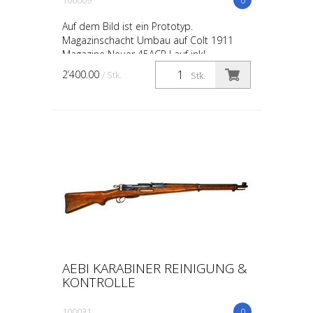
Auf dem Bild ist ein Prototyp.
Magazinschacht Umbau auf Colt 1911
Magazine Neuer 45ACP Lauf inkl.
Mündungsbremse Schaft überarbeiten,
2’400.00
/ Stk.
Stk.
schleiffen und behandeln Korn Auflöt...
AEBI KARABINER REINIGUNG &
KONTROLLE
100031
0