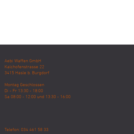
Aebi Waffen GmbH
Kalchofenstrasse 22
3415
Hasle b. Burgdorf
Montag Geschlossen
Di - Fr 13:30 - 18:00
Sa 08:00 - 12:00 und 13:30 - 16:00
Telefon: 034 461 58 33