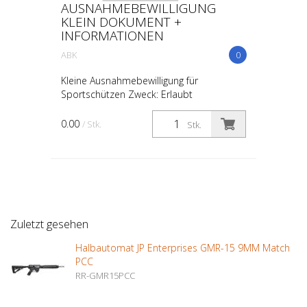
AUSNAHMEBEWILLIGUNG
KLEIN DOKUMENT +
INFORMATIONEN
ABK
0
Kleine Ausnahmebewilligung für
Sportschützen Zweck: Erlaubt
Sportschützen, verbotene Waffen wie
halbautomatische Feuerwaffen zu
0.00
/ Stk.
Stk.
erwerben, die aus ehemaligen Automaten
umg...
Zuletzt gesehen
Halbautomat JP Enterprises GMR-15 9MM Match
PCC
RR-GMR15PCC