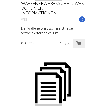
WAFFENERWERBSSCHEIN WES
DOKUMENT +
INFORMATIONEN
WES
0
Der Waffenerwerbsschein ist in der
Schweiz erforderlich, um
bewilligungspflichtige Waffen und deren
wesentliche Bestandteile zu erwerben.
0.00
/ Stk.
Stk.
Hier sind die wichtigsten Inform...