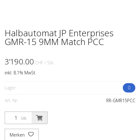
Halbautomat JP Enterprises
GMR-15 9MM Match PCC
3’190.00
CHF
/ Stk.
inkl. 8.1% MwSt.
Lager:
0
Art. Nr:
RR-GMR15PCC
Stk.
Merken