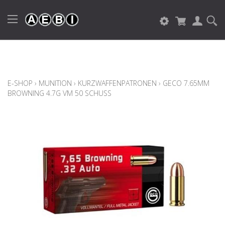
E-SHOP
›
MUNITION
›
KURZWAFFENPATRONEN
›
GECO 7.65MM
BROWNING 4.7G VM 50 SCHUSS