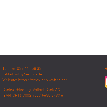
Telefon: 034 461 58 33
B
E-Mail:
info@aebiwaffen.ch
Website:
https://www.aebiwaffen.ch/
Bankverbindung:
Valiant Bank AG
IBAN: CH16 3002 4507 5685 2783 6