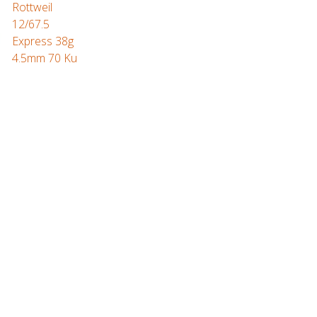
Rottweil
12/67.5
Express 38g
4.5mm 70 Ku