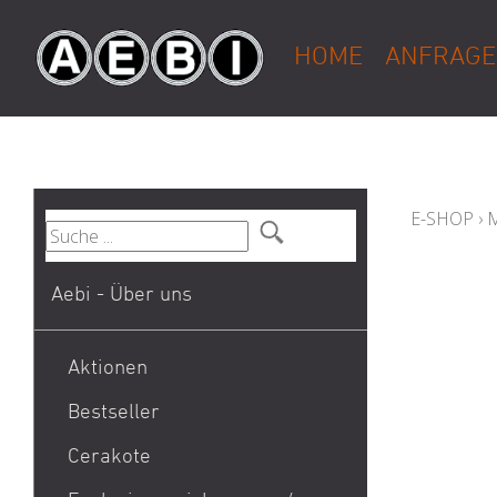
HOME
ANFRAGE
E-SHOP
›
Aebi - Über uns
Aktionen
Bestseller
1911
Cerakote
9mm Para / 9x19 Munition