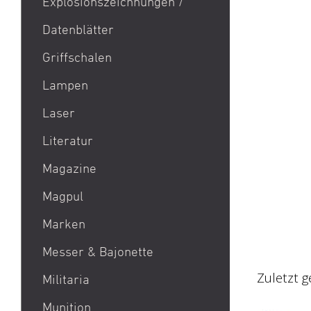
Explosionszeichnungen /
Aktion Bester Preis
Datenblätter
AR 15
B&T Print-X
Griffschalen
CZ Shadow 2 / CZ SP 01 /
Lampen
CZ 75 / CZ TS
Laser
Eotech EXPS3 / Eotech
EXPS2
Literatur
Glock 19 / Glock 17
Magazine
Glock 48 / Glock 43X
Magpul
Heckler & Koch MP5 /
Heckler & Koch SP5
Marken
Heckler & Koch MR223 /
Acheron Corp AG
Messer & Bajonette
Heckler & Koch 416
Aebi
Zuletzt 
Militaria
Holosun HS510C / Holosun
Aero Precision
407C
Munition