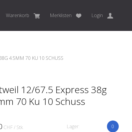
Warenkorb
Merklisten
Login
 38G 4.5MM 70 KU 10 SCHUSS
tweil 12/67.5 Express 38g
mm 70 Ku 10 Schuss
0
Lager:
0
CHF
/ Stk.