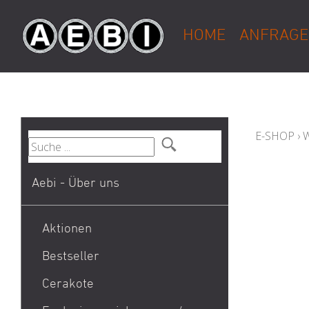
HOME
ANFRAGE
E-SHOP
›
Aebi - Über uns
Aktionen
Bestseller
1911
Cerakote
9mm Para / 9x19 Munition