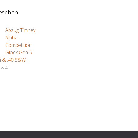
gesehen
Abzug Timney
Alpha
Competition
Glock Gen 5
m & .40 S&W
vot5