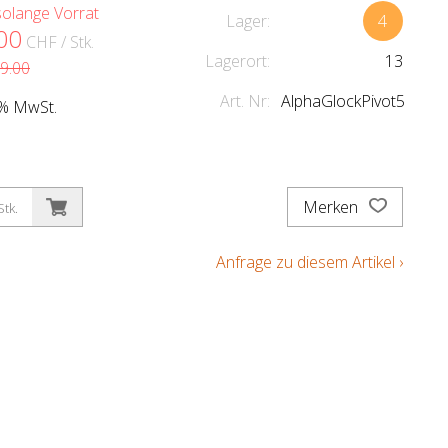
solange Vorrat
Lager:
4
00
CHF
/ Stk.
Lagerort:
13
9.00
Art. Nr:
AlphaGlockPivot5
.1% MwSt.
Merken
Stk.
Anfrage zu diesem Artikel ›