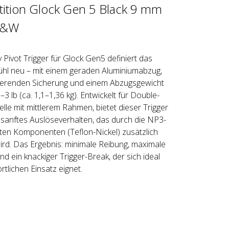
ition Glock Gen 5 Black 9 mm
S&W
 Pivot Trigger für Glock Gen5 definiert das
hl neu – mit einem geraden Aluminiumabzug,
tierenden Sicherung und einem Abzugsgewicht
–3 lb (ca. 1,1–1,36 kg). Entwickelt für Double-
lle mit mittlerem Rahmen, bietet dieser Trigger
 sanftes Auslöseverhalten, das durch die NP3-
ten Komponenten (Teflon-Nickel) zusätzlich
wird. Das Ergebnis: minimale Reibung, maximale
nd ein knackiger Trigger-Break, der sich ideal
rtlichen Einsatz eignet.