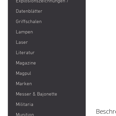
Explosionszeichnungen /
Aktion Bester Preis
Datenblätter
AR 15
B&T Print-X
Griffschalen
CZ Shadow 2 / CZ SP 01 /
Lampen
CZ 75 / CZ TS
Laser
Eotech EXPS3 / Eotech
EXPS2
Literatur
Glock 19 / Glock 17
Magazine
Glock 48 / Glock 43X
Magpul
Heckler & Koch MP5 /
Heckler & Koch SP5
Marken
Heckler & Koch MR223 /
Acheron Corp AG
Messer & Bajonette
Heckler & Koch 416
Aebi
Militaria
Holosun HS510C / Holosun
Aero Precision
Beschr
407C
Munition