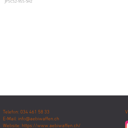
JPSCS2-9SS-5H2
Telefon: 034 461 58 33
V
E-Mail:
info@aebiwaffen.ch
Website:
https://www.aebiwaffen.ch/