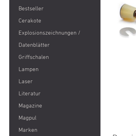
Bestseller
1911
Cerakote
9mm Para / 9x19 Munition
Explosionszeichnungen /
Aktion Bester Preis
Datenblätter
AR 15
B&T Print-X
Griffschalen
CZ Shadow 2 / CZ SP 01 /
Lampen
CZ 75 / CZ TS
Laser
Eotech EXPS3 / Eotech
EXPS2
Literatur
Glock 19 / Glock 17
Magazine
Glock 48 / Glock 43X
Magpul
Heckler & Koch MP5 /
Heckler & Koch SP5
Marken