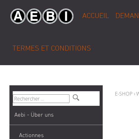
ACCUEIL
DEMAN
TERMES ET CONDITIONS
E-SHOP
›
Aebi - Über uns
Actionnes