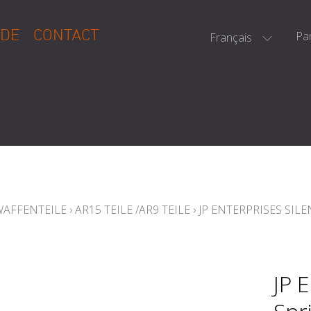
DE
CONTACT
Pa
Français
WAFFENTEILE
›
AR15 TEILE /AR9 TEILE
›
JP ENTERPRISES SIL
JP 