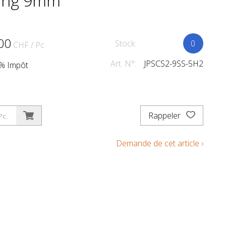
ing 9mm
00
Stock:
0
CHF
/ Pc.
Art. N°:
JPSCS2-9SS-5H2
.1% Impôt
Rappeler
Pc.
Demande de cet article ›