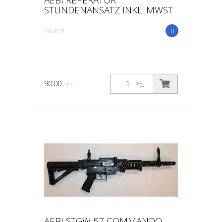
STUNDENANSATZ INKL. MWST
100011
0
90.00
/ Pc.
Pc.
AEBI STGW 57 COMMANDO