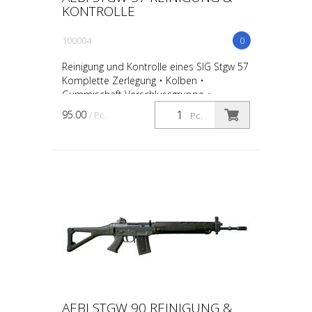
KONTROLLE
100004
0
Reinigung und Kontrolle eines SIG Stgw 57
Komplette Zerlegung • Kolben •
Gummischaft Verschlussgruppe •
Verschlusskopf • Wippen • Rollen • Feder
95.00
/ Pc.
Pc.
• Patronenhalter • Auswer...
AEBI STGW 90 REINIGUNG &