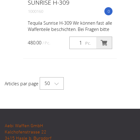
SUNRISE H-309
1000160
0
Tequila Sunrise H-309 Wir können fast alle
Waffenteile beschichten. Bei Fragen bitte
kontaktieren Sie uns. Exklusive Zerlegen
480.00
/ Pc.
Pc.
50
Articles par page
Aebi Waffen GmbH
Kalchofenstrasse 22
3415
Hasle b. Burgdorf