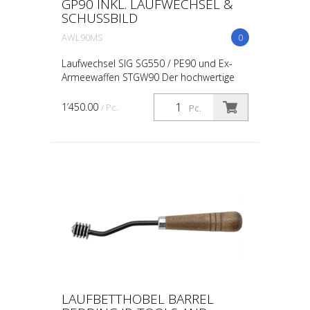
GP90 INKL. LAUFWECHSEL &
SCHUSSBILD
AWL90MS
0
Laufwechsel SIG SG550 / PE90 und Ex-
Armeewaffen STGW90 Der hochwertige
SG550 Lauf von Aebi Waffen kombiniert
erstklassige geschmiedete Rohlinge eines
1’450.00
/ Pc.
Pc.
renommierten Herstel...
LAUFBETTHOBEL BARREL