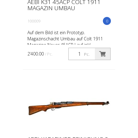
AEBI K31 45ACP COLT 1911
MAGAZIN UMBAU
100009
0
Auf dem Bild ist ein Prototyp.
Magazinschacht Umbau auf Colt 1911
Magazine Neuer 45ACP Lauf inkl.
Mündungsbremse Schaft überarbeiten,
2’400.00
/ Pc.
Pc.
schleiffen und behandeln Korn Auflöt...