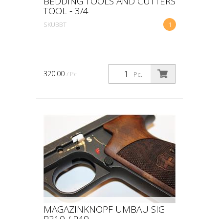
BEDDING TOOLS AND CUTTERS
TOOL - 3/4
SKUBBT
1
320.00
/ Pc.
Pc.
MAGAZINKNOPF UMBAU SIG
P210 / P49