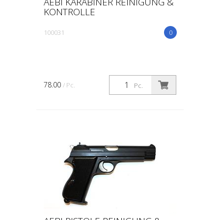
AEBI KARABINER REINIGUNG &
KONTROLLE
100031
0
78.00
/ Pc.
Pc.