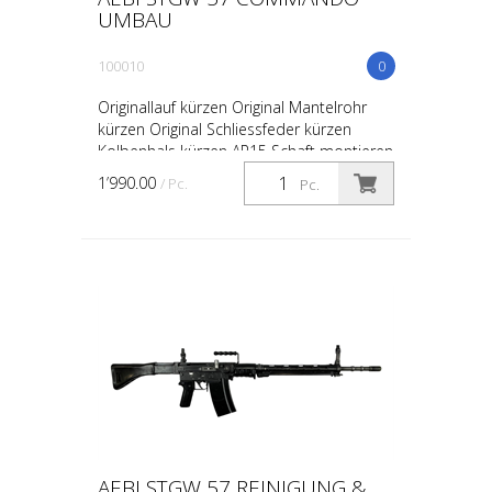
UMBAU
100010
0
Originallauf kürzen Original Mantelrohr
kürzen Original Schliessfeder kürzen
Kolbenhals kürzen AR15 Schaft montieren
Picatinny Schiene Montieren Brünieren
1’990.00
/ Pc.
Pc.
oder Beschichte...
AEBI STGW 57 REINIGUNG &