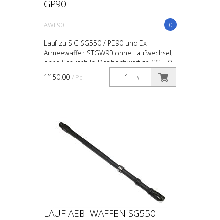
GP90
AWL90
0
Lauf zu SIG SG550 / PE90 und Ex-
Armeewaffen STGW90 ohne Laufwechsel,
ohne Schussbild Der hochwertige SG550
Lauf von Aebi Waffen kombiniert
1’150.00
/ Pc.
Pc.
erstklassige geschmiedete Rohli...
LAUF AEBI WAFFEN SG550