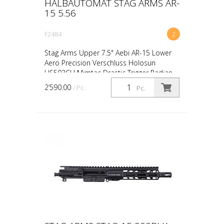
HALBAUTOMAT STAG ARMS AR-
15 5.56
F2484
2
Stag Arms Upper 7.5" Aebi AR-15 Lower
Aero Precision Verschluss Holosun
HS503CU Mimtac Drastic Trigger Radian
Raptor Durchladehebel BCM Gunfighter
2’590.00
/ Pc.
Pc.
Grip Magpul Moe Grip Ma...