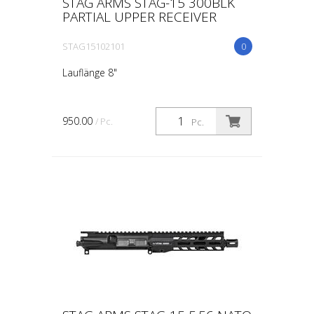
STAG ARMS STAG-15 300BLK
PARTIAL UPPER RECEIVER
STAG15102101
0
Lauflänge 8"
950.00
/ Pc.
Pc.