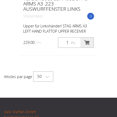
ARMS A3 .223
AUSWURFFENSTER LINKS
STAG310412
0
Upper für Linkshänder! STAG ARMS A3
LEFT HAND FLATTOP UPPER RECEIVER
229.00
/ Pc.
Pc.
50
Articles par page
Aebi Waffen GmbH