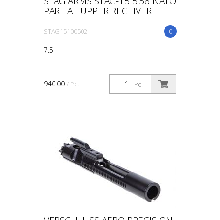
STAG ARMS STAG-15 5.56 NATO
PARTIAL UPPER RECEIVER
STAG15100502
0
7.5"
940.00
/ Pc.
Pc.
VERSCHLUSS AERO PRECISION