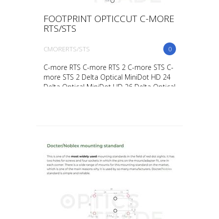
FOOTPRINT OPTICCUT C-MORE
RTS/STS
CMORERTS/STS
0
C-more RTS C-more RTS 2 C-more STS C-
more STS 2 Delta Optical MiniDot HD 24
Delta Optical MiniDot HD 26 Delta Optical
Stryker FTP Optics Alpha 3 Kahles Helia
RD Kite Opti...