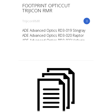
FOOTPRINT OPTICCUT
TRIJICON RMR
TrijiconRMR
0
ADE Advanced Optics RD3-019 Stingray
ADE Advanced Optics RD3-020 Raptor
ADE Advanced Optics RD3-023 Valkyrie
Holosun 407C Holosun 407C V2 Holosun
407C X2 Holosun 507C Hol...