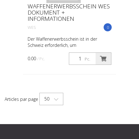
WAFFENERWERBSSCHEIN WES
DOKUMENT +
INFORMATIONEN
WES
0
Der Waffenerwerbsschein ist in der
Schweiz erforderlich, um
bewilligungspflichtige Waffen und deren
wesentliche Bestandteile zu erwerben.
0.00
/ Pc.
Pc.
Hier sind die wichtigsten Inform...
50
Articles par page