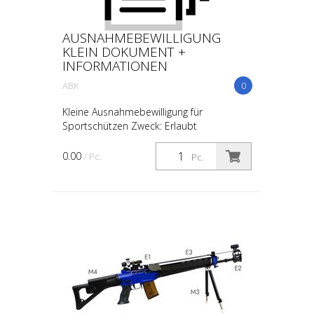
AUSNAHMEBEWILLIGUNG
KLEIN DOKUMENT +
INFORMATIONEN
ABK
0
Kleine Ausnahmebewilligung für
Sportschützen Zweck: Erlaubt
Sportschützen, verbotene Waffen wie
halbautomatische Feuerwaffen zu
0.00
/ Pc.
Pc.
erwerben, die aus ehemaligen Automaten
umg...