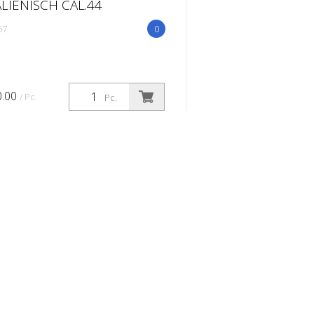
ALIENISCH CAL.44
57
0
0.00
/ Pc.
Pc.