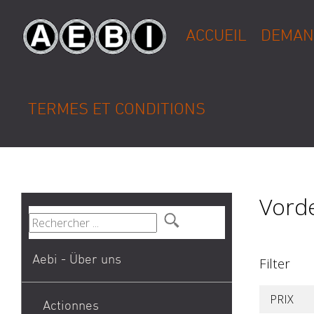
ACCUEIL
DEMAN
TERMES ET CONDITIONS
Vorde
Aebi - Über uns
Filter
PRIX
Actionnes