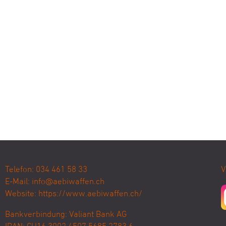
Telefon: 034 461 58 33
V
E-Mail:
info@aebiwaffen.ch
Website:
https://www.aebiwaffen.ch/
Bankverbindung:
Valiant Bank AG