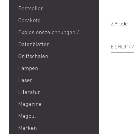
Bestseller
1911
Cerakote
2 Article
9mm Para / 9x19 Munition
Explosionszeichnungen /
Aktion Bester Preis
Datenblätter
AR 15
E-SHOP
›
B&T Print-X
Griffschalen
CZ Shadow 2 / CZ SP 01 /
Lampen
CZ 75 / CZ TS
Laser
Eotech EXPS3 / Eotech
EXPS2
Literatur
Glock 19 / Glock 17
Magazine
Glock 48 / Glock 43X
Magpul
Heckler & Koch MP5 /
Heckler & Koch SP5
Marken