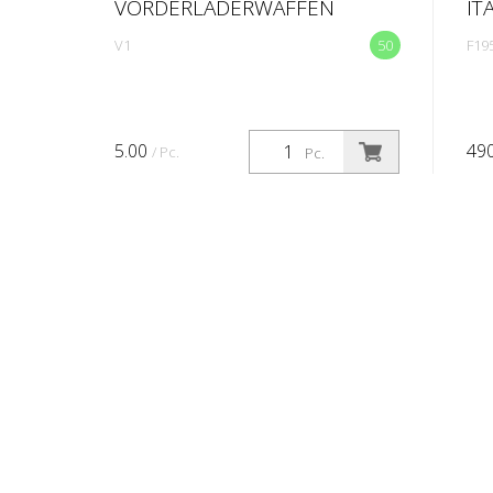
VORDERLADERWAFFEN
IT
V1
50
F19
5.00
49
/ Pc.
Pc.