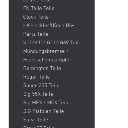
Cetme Teile
CZ
FN Teile Teile
Davika
Glock Teile
Derya
HK Heckler&Koch HK-
DPMS
Parts Teile
DS Arms
K11/K31/IG11/IG89 Teile
Eotech
Mündungsbremse /
ERATAC
Feuerscheindämpfer
F-1
Remington Teile
Fabarm
Ruger Teile
Faxon Firearms
Sauer 205 Teile
FEG
Sig 55X Teile
Ferlach
Sig MPX / MCX Teile
Fischer Development
SIG Pistolen Teile
Flux Defense
Steyr Teile
FN