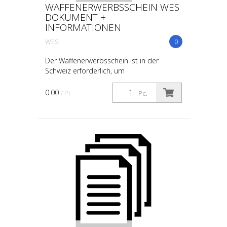
WAFFENERWERBSSCHEIN WES
DOKUMENT +
INFORMATIONEN
WES
0
Der Waffenerwerbsschein ist in der
Schweiz erforderlich, um
bewilligungspflichtige Waffen und deren
wesentliche Bestandteile zu erwerben.
0.00
/ Pc.
Pc.
Hier sind die wichtigsten Inform...