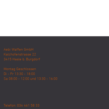
Aebi Waffen GmbH
Kalchofenstrasse 22
3415
Hasle b. Burgdorf
Montag Geschlossen
Di - Fr 13:30 - 18:00
Sa 08:00 - 12:00 und 13:30 - 16:00
Telefon: 034 461 58 33