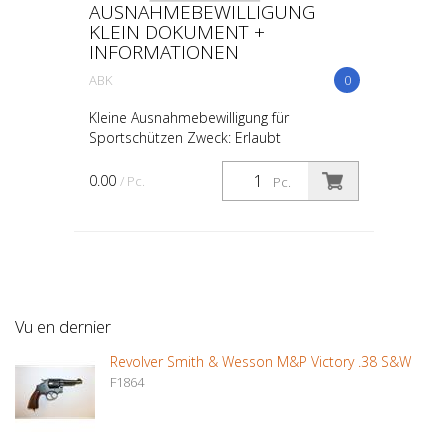
AUSNAHMEBEWILLIGUNG
KLEIN DOKUMENT +
INFORMATIONEN
ABK
0
Kleine Ausnahmebewilligung für
Sportschützen Zweck: Erlaubt
Sportschützen, verbotene Waffen wie
halbautomatische Feuerwaffen zu
0.00
/ Pc.
Pc.
erwerben, die aus ehemaligen Automaten
umg...
Vu en dernier
Revolver Smith & Wesson M&P Victory .38 S&W
F1864